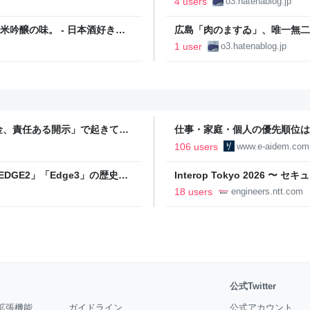
4 users
o3.hatenablog.jp
本酒好きのおっちゃんが何か言うと
吟醸の味。 - 日本酒好きの
広島「肉のますゐ」、唯一無二
光客向け】 - 日本酒好きのおっ
1 user
o3.hatenablog.jp
金、責任ある開示」で起きてい
仕事・家庭・個人の優先順位は
の自分に伝えたいこと - りっす
106 users
www.e-aidem.com
DGE2」「Edge3」の歴史に
Interop Tokyo 2026
AB
への取り組み 〜 - NTT docomo B
18 users
engineers.ntt.com
公式Twitter
拡張機能
ガイドライン
公式アカウント