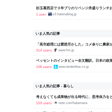
杉玉葛西店で３年ブリのリベンジ舟盛りランチ
西】 - 日本酒好きのおっちゃんが何か言うとるわ。(
1 user
o3.hatenablog.jp
いま人気の記事
「高市総理には愛想尽かした」コメ余りに農家
以下に…肥料代や燃料代は高騰「今年でやめる」
314 users
www.fnn.jp
イン
ベッセントのインタビュー全文翻訳。日本の政
いる
108 users
www.landerblue.co.jp
いま人気の記事 - 暮らし
考えなくても成果物が出る時代に、思考体力をどこ
159 users
note.com/hatamasa