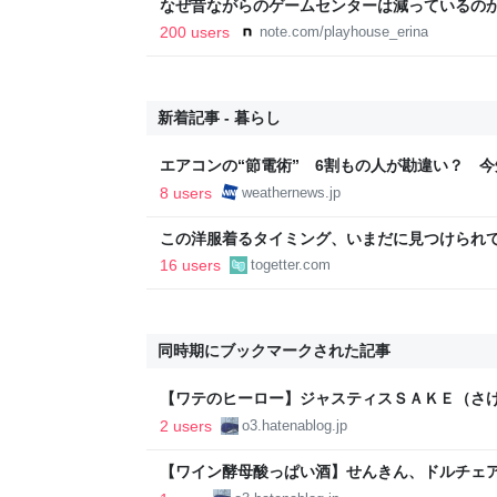
なぜ昔ながらのゲームセンターは減っているの
200 users
note.com/playhouse_erina
新着記事 - 暮らし
エアコンの“節電術” 6割もの人が勘違い？ 
法 - ウェザーニュース
8 users
weathernews.jp
この洋服着るタイミング、いまだに見つけられ
適」「これで…授業参観に出ました」
16 users
togetter.com
同時期にブックマークされた記事
【ワテのヒーロー】ジャスティスＳＡＫＥ（さ
ナ【マカナイヤ】 - 日本酒好きのおっちゃんが何か
2 users
o3.hatenablog.jp
【ワイン酵母酸っぱい酒】せんきん、ドルチェア
と純米無濾過生原酒の味。【乳酸菌酸っぱい酒】 