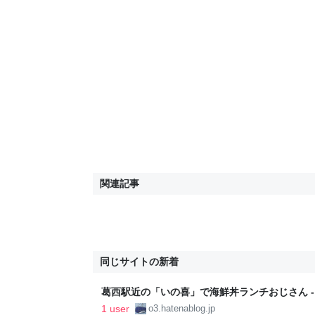
関連記事
同じサイトの新着
葛西駅近の「いの喜」で海鮮丼ランチおじさん -
か言うとるわ。( ´ ω`)
1 user
o3.hatenablog.jp