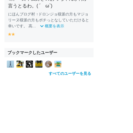
言うとるわ。( ´ ω`)
にほんブログ村 ↑ドロンジョ様派の方もマジョ
リーヌ様派の方もポチっとなしていただけると
幸いです。 高...
概要を表示
y
y
e
e
ll
ll
o
o
ブックマークしたユーザー
w
w
すべてのユーザーを見る