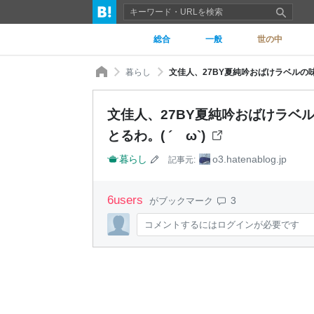
総合
一般
世の中
暮らし
文佳人、27BY夏純吟おばけラベルの味。
文佳人、27BY夏純吟おばけラベル
とるわ。( ´ ω`)
暮らし
o3.hatenablog.jp
記事元:
6
users
3
がブックマーク
コメントするにはログインが必要です