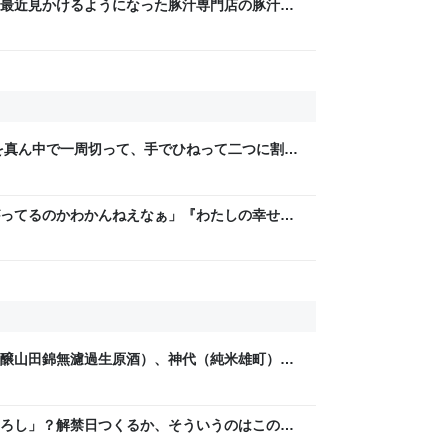
最近見かけるようになった豚汁専門店の豚汁に
工程はマストだ」「自分の理想はこれだ！」
を真ん中で一周切って、手でひねって二つに割れ
ら、「あっ、これダメだ」となった→数々のア
ってるのかわかんねえなぁ」『わたしの幸せな
レラストーリーが若者にヒットしているという
醸山田錦無濾過生原酒）、神代（純米雄町）、
き）、にごり生酒（アル＆糖＆酸味料添加）の
が何か言うとるわ。( ´ ω`)
ろし」？解禁日つくるか、そういうのはこの際
ええんやないの？味はまた別問題やけど。 - 日