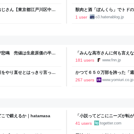
おじさん【東京都江戸川区中葛
獣肉と酒「ぼんくら」でトドの
 ´ ω`)
おじさん【東京都中央区日本橋
1 user
o3.hatenablog.jp
とるわ。( ´ ω`)
が悲鳴 売値は生産原価の半分
「みんな高市さんに何も言えな
農家も｜FNNプライムオンラ
裏 自民党内でくすぶる慎重論
181 users
www.fnn.jp
ライン
策をやり直せとはっきり言って
かつて６５０万部を誇った「週
割れ…国内の紙雑誌で「１００
267 users
www.yomiuri.co.jp
で鍛えるか｜hatamasa
「小説ってどこにニーズが転が
結婚』のド直球ざまあ系シンデ
41 users
togetter.com
事実に考え込む