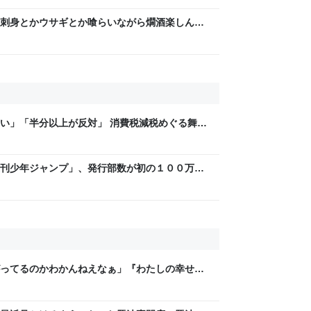
刺身とかウサギとか喰らいながら燗酒楽しんだ
人形町】 - 日本酒好きのおっちゃんが何か言う
い」「半分以上が反対」 消費税減税めぐる舞台
と本音【スポットライト】｜FNNプライムオン
刊少年ジャンプ」、発行部数が初の１００万部
万部超」ゼロに
ってるのかわかんねえなぁ」『わたしの幸せな
レラストーリーが若者にヒットしているという