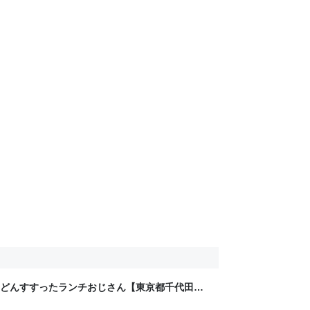
どんすすったランチおじさん【東京都千代田区
っちゃんが何か言うとるわ。( ´ ω`)