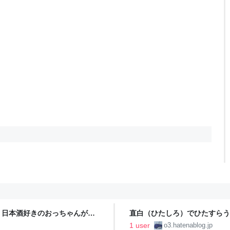
 日本酒好きのおっちゃんが何
直白（ひたしろ）でひたすらう
神田猿楽町】 - 日本酒好きのお
1 user
o3.hatenablog.jp