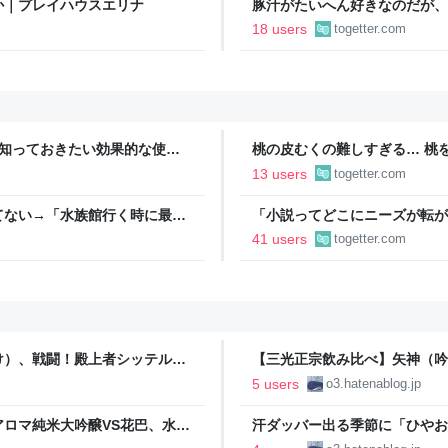
か｜プレイハウスエリナ
豚汁がたいへん好きなのだが、
不満を感じることがある「この
18 users
togetter.com
今知っておきたい効果的な使用
桃の皮むくの難しすぎる… 桃
ばいけるとのことでやってみた
13 users
togetter.com
ドバイスが寄せられる
てない→「水族館行く時に最
「小説ってどこにニーズが転が
結婚』のド直球ざまあ系シンデ
41 users
togetter.com
事実に考え込む
け）、戦闘！殿上者シッテルガ
【三光正宗飲み比べ】矢神（吟
言うとるわ。( ´ ω`)
神代（昔造純米山廃雄町八割磨
5 users
o3.hatenablog.jp
味。 - 日本酒好きのおっちゃん
ロマ純米大吟醸VS花巴、水も
汗ダッバー出る季節に「ひやお
- 日本酒好きのおっちゃんが
区別して「はやおろし」とかで