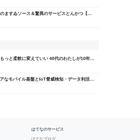
るわ。( ´ ω`)
のますゐソース＆驚異のサービスとんかつ【観
ちゃんが何か言うとるわ。( ´ ω`)
もっと柔軟に変えていい 40代のわたしが10年後
ん by イーアイデム
 〜 セキュアなモバイル基盤とIoT脅威検知・データ利活用
usiness Engineers' Blog
はてなのサービス
はてなブログ