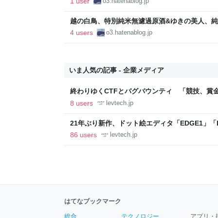
1 user
o3.hatenablog.jp
何か言うとるわ。( ´ ω`)
越の白鳥、特別純米無濾過原酒&ゆきの美人、純米
おっちゃんが何か言うとるわ。( ´ ω`)
4 users
o3.hatenablog.jp
いま人気の記事 - 企業メディア
終わりゆくCTFとバグバウンティ 「競技、賞
ること【フォーカス】 - レバテックLAB
8 users
levtech.jp
21年ぶり新作、ドット絵エディタ「EDGE1」「E
ついて作者に聞く【フォーカス】 - レバテックL
86 users
levtech.jp
はてなブックマーク
総合
テクノロジー
アプリ・