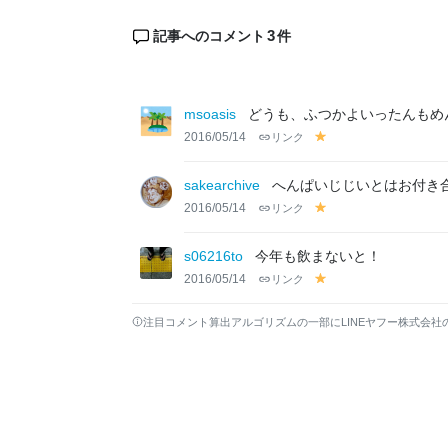
3
記事へのコメント
件
msoasis
どうも、ふつかよいったんもめ
2016/05/14
リンク
y
el
lo
sakearchive
へんぱいじじいとはお付き合い
w
2016/05/14
リンク
y
el
lo
s06216to
今年も飲まないと！
w
2016/05/14
リンク
y
el
lo
注目コメント算出アルゴリズムの一部にLINEヤフー株式会社
w