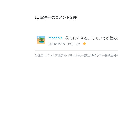
2
記事へのコメント
件
msoasis
羨ましすぎる。っていうか飲みます
2016/06/16
リンク
y
el
lo
注目コメント算出アルゴリズムの一部にLINEヤフー株式会社
w