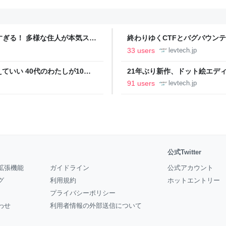
ツすぎる！ 多様な住人が本気スキ
終わりゆくCTFとバグバウン
の価値向上”戦略 東京・中央
ること【フォーカス】 - レバテ
33 users
levtech.jp
いい 40代のわたしが10年
21年ぶり新作、ドット絵エディタ
イデム
ついて作者に聞く【フォーカス】
91 users
levtech.jp
公式Twitter
拡張機能
ガイドライン
公式アカウント
グ
利用規約
ホットエントリー
プライバシーポリシー
わせ
利用者情報の外部送信について