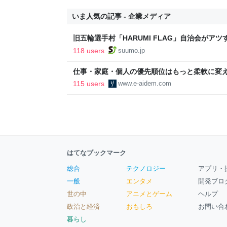
いま人気の記事 - 企業メディア
旧五輪選手村「HARUMI FLAG」自治会がア
ルで挑む、盆踊り2万人集客や交通改善など“街
118 users
suumo.jp
区
仕事・家庭・個人の優先順位はもっと柔軟に変えて
後の自分に伝えたいこと - りっすん by イーア
115 users
www.e-aidem.com
はてなブックマーク
総合
テクノロジー
アプリ・
一般
エンタメ
開発ブロ
世の中
アニメとゲーム
ヘルプ
政治と経済
おもしろ
お問い合
暮らし