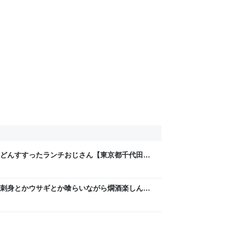
どんすすったランチおじさん【東京都千代田区
っちゃんが何か言うとるわ。( ´ ω`)
刺身とかウサギとか喰らいながら燗酒楽しんだ
人形町】 - 日本酒好きのおっちゃんが何か言う