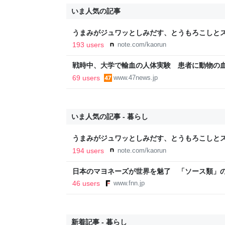
いま人気の記事
うまみがジュワッとしみだす、とうもろこしとス
193 users
note.com/kaorun
戦時中、大学で輸血の人体実験 患者に動物の
69 users
www.47news.jp
いま人気の記事 - 暮らし
うまみがジュワッとしみだす、とうもろこしとス
194 users
note.com/kaorun
日本のマヨネーズが世界を魅了 「ソース類」
気の裏には卵黄のコク アメリカでは“日本風”
46 users
www.fnn.jp
ン
新着記事 - 暮らし