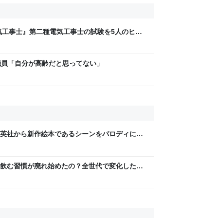
気工事士』第二種電気工事士の試験を5人のヒロ
問1000問”や“本番形式CBT模擬試験”で本格的
ム・エンタメ最新情報のファミ通.com
議員「自分が高齢だと思ってない」
英社から新作絵本であるシーンをパロディに使
家宝レベルのとんでもないものが届いた
飲む習慣が廃れ始めたの？全世代で変化したよ
うリプが多数