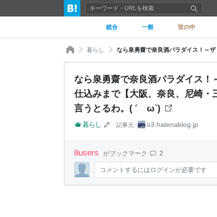
総合
一般
世の中
暮らし
なら泉勇齋で奈良酒パラダイス！
仕込みまで【大阪、奈良、尼崎・三
言うとるわ。( ´ ω`)
暮らし
o3.hatenablog.jp
記事元:
8
users
2
がブックマーク
コメントするにはログインが必要です