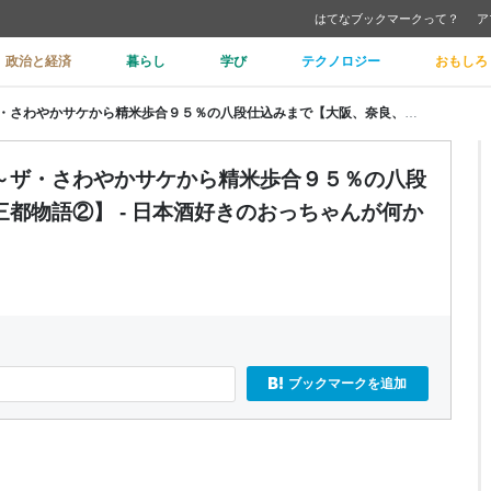
はてなブックマークって？
ア
政治と経済
暮らし
学び
テクノロジー
おもしろ
なら泉勇齋で奈良酒パラダイス！～ザ・さわやかサケから精米歩合９５％の八段仕込みまで【大阪、奈良、尼崎・三都物語②】 - 日本酒好きのおっちゃんが何か言うとるわ。( ´ ω`)
～ザ・さわやかサケから精米歩合９５％の八段
都物語②】 - 日本酒好きのおっちゃんが何か
ブックマークを追加