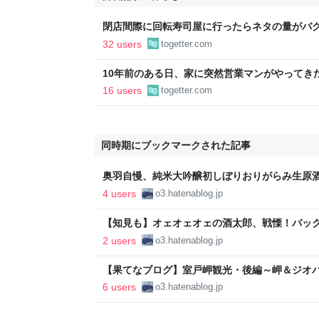
閉店間際に回転寿司屋に行ったらネタの量がバ
さないで」という声もあるが広報から「得々ゾ
32 users
togetter.com
の回答も
10年前のある日、家に突然営業マンがやってき
でも」としつこく、断っても「じゃあどうすれ
16 users
togetter.com
れたので、ある方法で解決することに
同時期にブックマークされた記事
奥羽自慢、純米大吟醸初しぼりおりがらみ生原酒の
ゃんが何か言うとるわ。( ´ ω`)
4 users
o3.hatenablog.jp
【知見も】オェオェオェの酒太郎、戦慄！バック
日本酒好きのおっちゃんが何か言うとるわ。( ´ 
2 users
o3.hatenablog.jp
【果てなブログ】室戸岬観光・後編～岬＆ジオ
本格カレー＆キラメッセ室戸【ミサキニスト】 -
6 users
o3.hatenablog.jp
か言うとるわ。( ´ ω`)