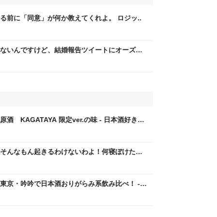
る前に「同意」が何か教えてくれよ。 ロジッ..
ないんですけど、結婚報告ツイートにオーズみ
の何なんですか。仲人の分？
KAGATAYA 限定ver.の味 - 日本酒好きの
´ ω`)
そんなもん起きるわけないわよ！何寝ぼけたこ
酒好きのおっちゃんが何か言うとるわ。( ´ ω`)
東京・吟吟で日本酒おりがらみ系飲み比べ！ -
とるわ。( ´ ω`)