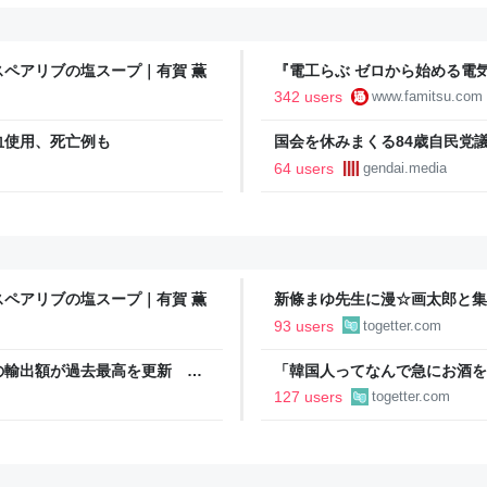
ペアリブの塩スープ｜有賀 薫
『電工らぶ ゼロから始める電
インと勉強。青春しながら“過去
342 users
www.famitsu.com
に学べるノベルゲーム | ゲー
血使用、死亡例も
国会を休みまくる84歳自民党
64 users
gendai.media
ペアリブの塩スープ｜有賀 薫
新條まゆ先生に漫☆画太郎と集
いたいと連絡があり承諾したら
93 users
togetter.com
の輸出額が過去最高を更新 人
「韓国人ってなんで急にお酒を
が誕生｜FNNプライムオンライ
うに見える」韓国から実感を伴
127 users
togetter.com