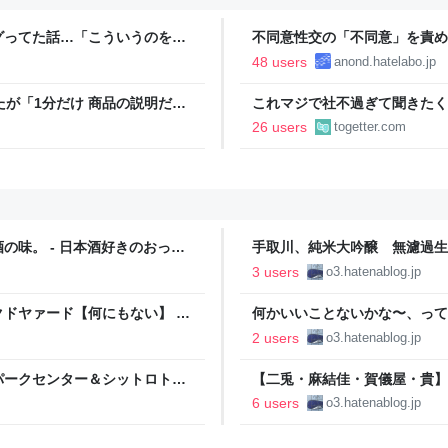
グってた話…「こういうのを晒
不同意性交の「不同意」を責め
ーン」という正規サービスだと
48 users
anond.hatelabo.jp
たが「1分だけ 商品の説明だけ
これマジで社不過ぎて聞きたく
ば話聞いてくれますか」と言わ
たいな並びで指輪3つ写ってる
26 users
togetter.com
味。 - 日本酒好きのおっち
手取川、純米大吟醸 無濾過生原酒 
おっちゃんが何か言うとるわ。( 
3 users
o3.hatenablog.jp
ドヤァード【何にもない】 -
何かいいことないかな〜、って
ω`)
と言ってんのよアンタ、 - 日本
2 users
o3.hatenablog.jp
パークセンター＆シットロトで
【二兎・麻結佳・賀儀屋・貴】
 日本酒好きのおっちゃんが何
日本酒好きのおっちゃんが何か言う
6 users
o3.hatenablog.jp