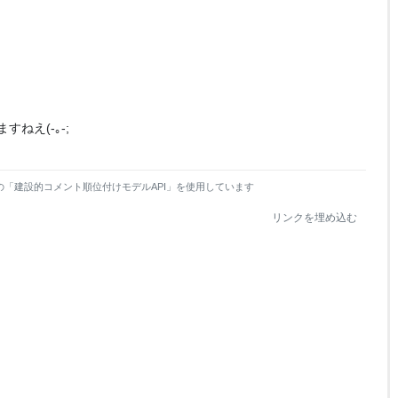
ねえ(-｡-;
の「建設的コメント順位付けモデルAPI」を使用しています
リンクを埋め込む