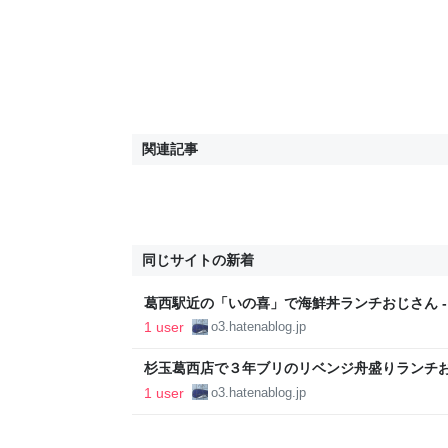
関連記事
同じサイトの新着
葛西駅近の「いの喜」で海鮮丼ランチおじさん -
か言うとるわ。( ´ ω`)
1 user
o3.hatenablog.jp
杉玉葛西店で３年ブリのリベンジ舟盛りランチ
西】 - 日本酒好きのおっちゃんが何か言うとるわ。(
1 user
o3.hatenablog.jp