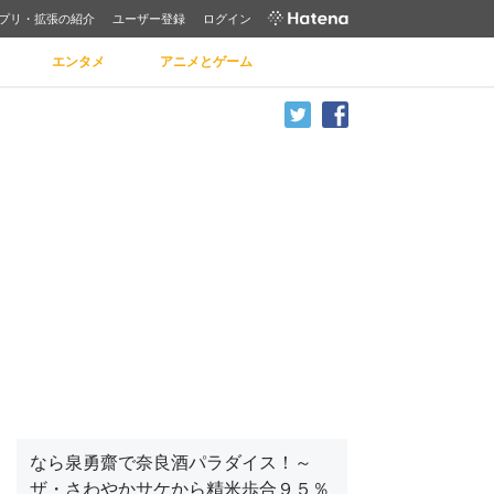
プリ・拡張の紹介
ユーザー登録
ログイン
エンタメ
アニメとゲーム
なら泉勇齋で奈良酒パラダイス！～
ザ・さわやかサケから精米歩合９５％