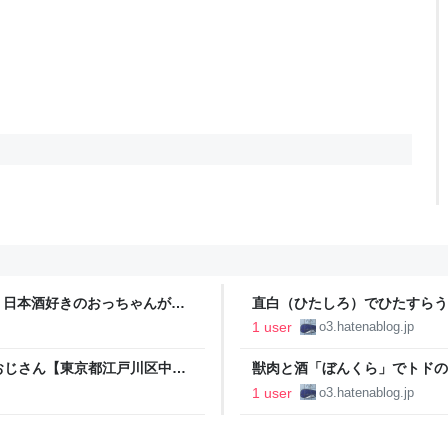
 日本酒好きのおっちゃんが何
直白（ひたしろ）でひたすらう
神田猿楽町】 - 日本酒好きのお
1 user
o3.hatenablog.jp
おじさん【東京都江戸川区中葛
獣肉と酒「ぼんくら」でトドの
 ´ ω`)
おじさん【東京都中央区日本橋
1 user
o3.hatenablog.jp
とるわ。( ´ ω`)