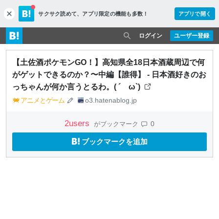
サクサク読めて、
アプリ限定の機能も多数！
アプリで開く
c
l
o
ログイン
ユーザー登録
s
e
【土佐酒ポケモンGO！】高知県全18日本酒蔵周辺で何
がゲットできるのか？〜中編【誰得】 - 日本酒好きのお
っちゃんが何か言うとるわ。( ´ ω`)
アニメとゲーム
o3.hatenablog.jp
2
users
0
がブックマーク
ブックマークを追加