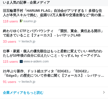
いま人気の記事 - 企業メディア
旧五輪選手村「HARUMI FLAG」自治会がアツすぎる！ 多様な住
人が本気スキルで挑む、盆踊り2万人集客や交通改善など“街の価値
向上”戦略 東京・中央区
118 users
suumo.jp
終わりゆくCTFとバグバウンティ 「競技、賞金、責任ある開示」
で起きていること【フォーカス】 - レバテックLAB
33 users
levtech.jp
仕事・家庭・個人の優先順位はもっと柔軟に変えていい 40代のわ
たしが10年後の自分に伝えたいこと - りっすん by イーアイデム
115 users
www.e-aidem.com
21年ぶり新作、ドット絵エディタ「EDGE1」「EDGE2」
「Edge3」の歴史について作者に聞く【フォーカス】 - レバテック
LAB
91 users
levtech.jp
企業メディアをもっと読む