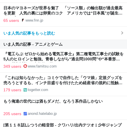
日本のマヨネーズが世界を魅了 「ソース類」の輸出額が過去最高
を更新 人気の裏には卵黄のコク アメリカでは“日本風”が誕生｜
FNNプライムオンライン
65 users
www.fnn.jp
いま人気の記事をもっと読む
いま人気の記事 - アニメとゲーム
『電工らぶ ゼロから始める電気工事士』第二種電気工事士の試験を
5人のヒロインと勉強。青春しながら“過去問1000問”や“本番形式
CBT模擬試験”で本格的に学べるノベルゲーム | ゲーム・エンタメ
349 users
www.famitsu.com
最新情報のファミ通.com
「これは知らなかった」コミケで自作した「ウマ娘」定規グッズを
売ろうとするも、インチ目盛りを付けたため経産省の規約に抵触、
販売見送りに
179 users
togetter.com
もう俺達の世代には酒もダメだ、なろう系作品しかない
205 users
anond.hatelabo.jp
[第１１８話]ふつうの軽音部 - クワハリ/出内テツオ | 少年ジャンプ