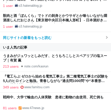
ω`)
1 user
o3.hatenablog.jp
獣肉と酒「ぼんくら」でトドの刺身とかウサギとか喰らいながら燗
酒楽しんだおじさん【東京都中央区日本橋人形町】 - 日本酒好きの
おっちゃんが何か言うとるわ。( ´ ω`)
1 user
o3.hatenablog.jp
同じサイトの新着をもっと読む
いま人気の記事
うまみがジュワッとしみだす、とうもろこしとスペアリブの塩スー
プ｜有賀 薫
213 users
note.com/kaorun
『電工らぶ ゼロから始める電気工事士』第二種電気工事士の試験を
5人のヒロインと勉強。青春しながら“過去問1000問”や“本番形式
CBT模擬試験”で本格的に学べるノベルゲーム | ゲーム・エンタメ
349 users
www.famitsu.com
最新情報のファミ通.com
戦時中、大学で輸血の人体実験 患者に動物の血使用、死亡例も
81 users
www.47news.jp