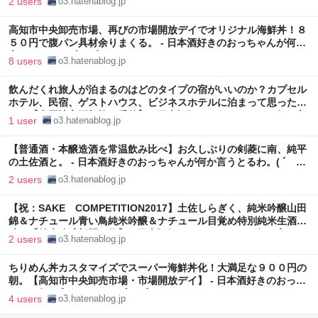
2 users
o3.hatenablog.jp
高知市中央卸売市場、再びの市場開放デイでオリジナル海鮮丼！８
５０円で腹パン具材余りまくる。 - 日本酒好きのおっちゃんが何か
言うとるわ。( ´ ω`)
8 users
o3.hatenablog.jp
飲んだくれ旅人が泊まるのはどのタイプの宿がいいのか？カプセル
ホテル、民宿、ゲストハウス、ビジネスホテルに泊まって思ったこ
と。【中国地方西部旅：番外】 - 日本酒好きのおっちゃんが何か言
1 user
o3.hatenablog.jp
うとるわ。( ´ ω`)
【普通酒・本醸造酒を常温飲み比べ】お久しぶりの剣菱に南、純平
の土佐酒と。 - 日本酒好きのおっちゃんが何か言うとるわ。( ´
ω`)
2 users
o3.hatenablog.jp
【祝：SAKE COMPETITION2017】土佐しらぎく、純米吟醸山田
錦＆ナチュール青い鳥純米吟醸＆ナチュール目覚め特別純米生酒の
味。【純米吟醸部門１位】 - 日本酒好きのおっちゃんが何か言うと
2 users
o3.hatenablog.jp
るわ。( ´ ω`)
ちりめん丼カスタマイズでスーパー海鮮丼化！大満足な９００円の
朝。【高知市中央卸売市場・市場開放デイ】 - 日本酒好きのおっち
ゃんが何か言うとるわ。( ´ ω`)
4 users
o3.hatenablog.jp