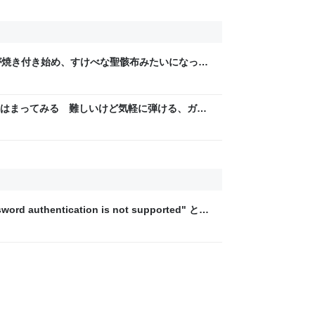
が焼き付き始め、すけべな聖骸布みたいになって
能ニキ「これか？」
はまってみる 難しいけど気軽に弾ける、ガム
word authentication is not supported" と怒
ita