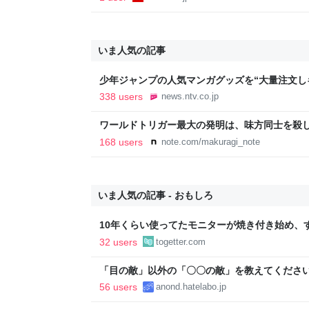
いま人気の記事
少年ジャンプの人気マンガグッズを“大量注文し
逮捕 総額43億円以上（2026年8月6日掲載）｜日
338 users
news.ntv.co.jp
ワールドトリガー最大の発明は、味方同士を殺
168 users
note.com/makuragi_note
いま人気の記事 - おもしろ
10年くらい使ってたモニターが焼き付き始め、
る「元画像がわからない」→有能ニキ「これか
32 users
togetter.com
「目の敵」以外の「〇〇の敵」を教えてください
56 users
anond.hatelabo.jp