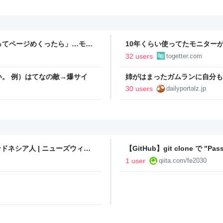
ってページめくったら」…モデ
10年くらい使ってたモニター
ラー「3枚目でさすがに笑っ
る「元画像がわからない」→有
32 users
togetter.com
。 例）はてなの敵→爆サイ
姉がはまったガムランに自分も
ラン教室一日体験
30 users
dailyportalz.jp
ドネシア人 | ニューズウィー
【GitHub】git clone で "Pass
られた時の対処法【完全版】 - Qi
1 user
qiita.com/fe2030