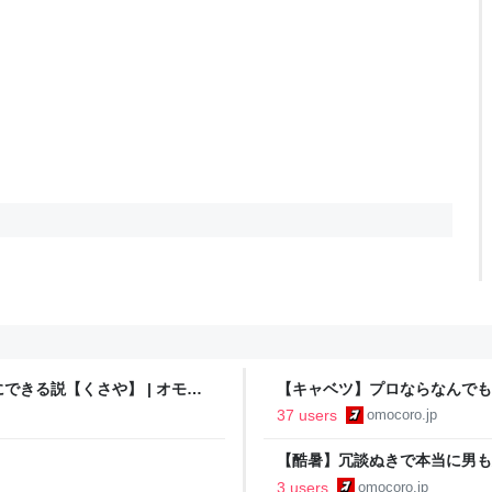
きる説【くさや】 | オモコ
【キャベツ】プロならなんでも
ロ
37 users
omocoro.jp
【酷暑】冗談ぬきで本当に男も
3 users
omocoro.jp