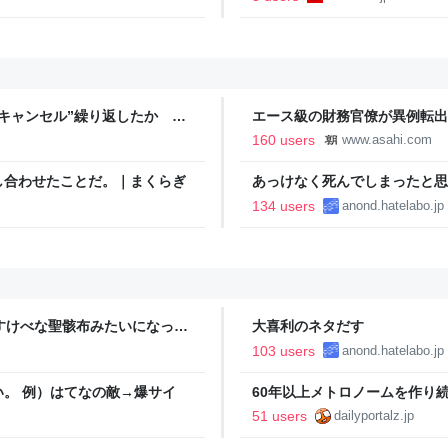
キャンセル”繰り返したか 女
エース級の財務官僚が異例転出
テレNEWS NNN
新聞
160 users
www.asahi.com
し合わせたことだ。｜まくらぎ
あっけなく死んでしまったと思
134 users
anond.hatelabo.jp
すけべな聖骸布みたいになって
大喜利のネタだす
？」
103 users
anond.hatelabo.jp
。 例）はてなの敵→爆サイ
60年以上メトロノームを作り
51 users
dailyportalz.jp