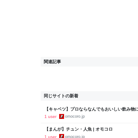
関連記事
同じサイトの新着
【キャベツ】プロならなんでもおいしい飲み物にで
ロ
1 user
omocoro.jp
【まんが】チュン・人魚 | オモコロ
1 user
omocoro.jp