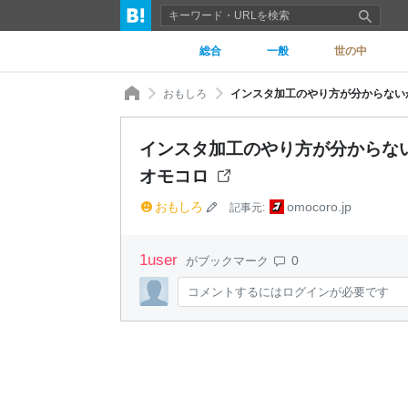
総合
一般
世の中
おもしろ
インスタ加工のやり方が分からないか
インスタ加工のやり方が分からない
オモコロ
おもしろ
omocoro.jp
記事元:
1
user
0
がブックマーク
コメントするにはログインが必要です