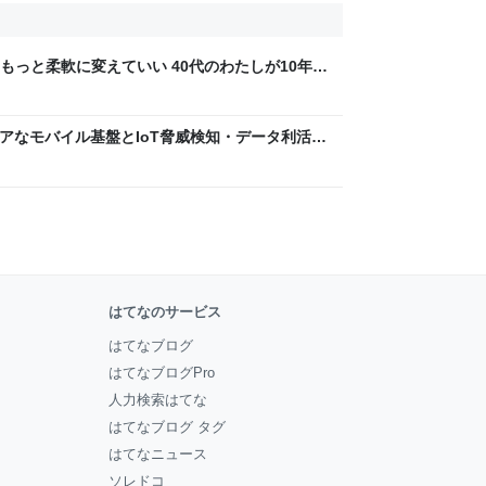
もっと柔軟に変えていい 40代のわたしが10年後
ん by イーアイデム
 〜 セキュアなモバイル基盤とIoT脅威検知・データ利活用
usiness Engineers' Blog
はてなのサービス
はてなブログ
はてなブログPro
人力検索はてな
はてなブログ タグ
はてなニュース
ソレドコ