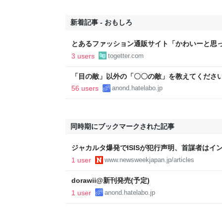
新着記事 - おもしろ
とあるファッション通販サイト「かわいーと思
ルが頑なにキメ続けるポーズが異様でもはやホ
3 users
togetter.com
た」
「目の敵」以外の「〇〇の敵」を教えてください
56 users
anond.hatelabo.jp
同時期にブックマークされた記事
ジャカルタ爆発でISISが犯行声明、首謀者はイン
ク日本版 オフィシャルサイト
1 user
www.newsweekjapan.jp/articles
dorawii@新刊発売(予定)
1 user
anond.hatelabo.jp