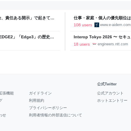
金、責任ある開示」で起きてい
仕事・家庭・個人の優先順位は
の自分に伝えたいこと - りっす
108 users
www.e-aidem.com
DGE2」「Edge3」の歴史に
Interop Tokyo 2026
AB
への取り組み 〜 - NTT docomo B
18 users
engineers.ntt.com
公式Twitter
拡張機能
ガイドライン
公式アカウント
グ
利用規約
ホットエントリー
プライバシーポリシー
わせ
利用者情報の外部送信について