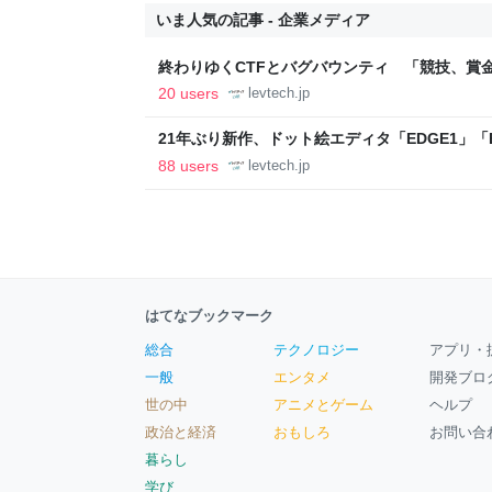
いま人気の記事 - 企業メディア
終わりゆくCTFとバグバウンティ 「競技、賞
ること【フォーカス】 - レバテックLAB
20 users
levtech.jp
21年ぶり新作、ドット絵エディタ「EDGE1」「E
ついて作者に聞く【フォーカス】 - レバテックL
88 users
levtech.jp
はてなブックマーク
総合
テクノロジー
アプリ・
一般
エンタメ
開発ブロ
世の中
アニメとゲーム
ヘルプ
政治と経済
おもしろ
お問い合
暮らし
学び