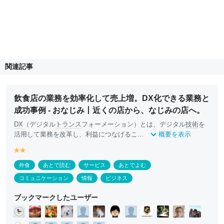
関連記事
飲食店の業務を効率化して売上増。DX化できる業務と
成功事例 - おなじみ丨近くの店から、なじみの店へ。
DX
（デジタル
トランス
フォーメーション）とは、デジタル
技術
を
活用して業務を改革し、利益につなげるこ...
概要を表示
y
y
e
e
外食
あとで読む
サービス
あとでよむ
ll
ll
o
o
コミュニケーション
情報
ビジネス
w
w
ブックマークしたユーザー