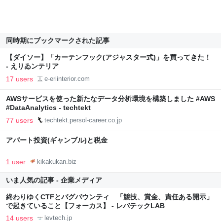
同時期にブックマークされた記事
【ダイソー】「カーテンフック(アジャスター式)」を買ってきた！
- えりゐンテリア
17 users
e-eriinterior.com
AWSサービスを使った新たなデータ分析環境を構築しました #AWS
#DataAnalytics - techtekt
77 users
techtekt.persol-career.co.jp
アパート投資(ギャンブル)と税金
1 user
kikakukan.biz
いま人気の記事 - 企業メディア
終わりゆくCTFとバグバウンティ 「競技、賞金、責任ある開示」
で起きていること【フォーカス】 - レバテックLAB
14 users
levtech.jp