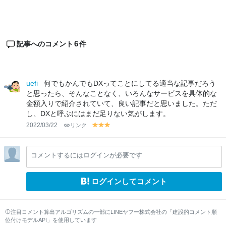
6
記事へのコメント
件
uefi
何でもかんでもDXってことにしてる適当な記事だろう
と思ったら、そんなことなく、いろんなサービスを具体的な
金額入りで紹介されていて、良い記事だと思いました。ただ
し、DXと呼ぶにはまだ足りない気がします。
2022/03/22
リンク
y
y
y
el
el
el
lo
lo
lo
コメントするにはログインが必要です
w
w
w
ログインしてコメント
注目コメント算出アルゴリズムの一部にLINEヤフー株式会社の「建設的コメント順
位付けモデルAPI」を使用しています