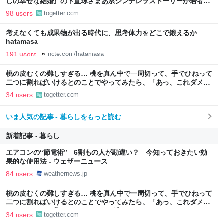
しの幸せな結婚』のド直球ざまあ系シンデレラストーリーが若者に
ヒットしているという事実に考え込む
98 users
togetter.com
考えなくても成果物が出る時代に、思考体力をどこで鍛えるか｜
hatamasa
191 users
note.com/hatamasa
桃の皮むくの難しすぎる… 桃を真ん中で一周切って、手でひねって
二つに割ればいけるとのことでやってみたら、「あっ、これダメ
だ」となった→数々のアドバイスが寄せられる
34 users
togetter.com
いま人気の記事 - 暮らしをもっと読む
新着記事 - 暮らし
エアコンの“節電術” 6割もの人が勘違い？ 今知っておきたい効
果的な使用法 - ウェザーニュース
84 users
weathernews.jp
桃の皮むくの難しすぎる… 桃を真ん中で一周切って、手でひねって
二つに割ればいけるとのことでやってみたら、「あっ、これダメ
だ」となった→数々のアドバイスが寄せられる
34 users
togetter.com