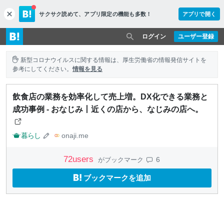
サクサク読めて、
アプリ限定の機能も多数！
アプリで開く
c
l
o
ログイン
ユーザー登録
s
e
新型コロナウイルスに関する情報は、厚生労働省の情報発信サイトを
参考にしてください。
情報を見る
飲食店の業務を効率化して売上増。DX化できる業務と
成功事例 - おなじみ丨近くの店から、なじみの店へ。
暮らし
onaji.me
72
users
6
がブックマーク
ブックマークを追加