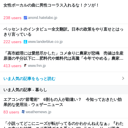
女性ボーカルの曲に男性コーラス入れるな！クソが！
238 users
anond.hatelabo.jp
ベッセントのインタビュー全文翻訳。日本の政策をやり直せとはっ
きり言っている
222 users
www.landerblue.co.jp
「高市総理には愛想尽かした」コメ余りに農家が悲鳴 売値は生産
原価の半分以下に…肥料代や燃料代は高騰「今年でやめる」農家も
｜FNNプライムオンライン
413 users
www.fnn.jp
いま人気の記事をもっと読む
いま人気の記事 - 暮らし
エアコンの“節電術” 6割もの人が勘違い？ 今知っておきたい効
果的な使用法 - ウェザーニュース
83 users
weathernews.jp
「小説ってどこにニーズが転がってるのかわかんねえなぁ」『わた