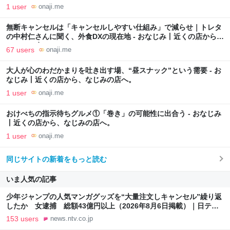
みの店へ。
1 user
onaji.me
無断キャンセルは「キャンセルしやすい仕組み」で減らせ｜トレタ
の中村仁さんに聞く、外食DXの現在地 - おなじみ丨近くの店から、
なじみの店へ。
67 users
onaji.me
大人が心のわだかまりを吐き出す場、“昼スナック”という需要 - お
なじみ丨近くの店から、なじみの店へ。
1 user
onaji.me
おけべちの指示待ちグルメ①「巻き」の可能性に出合う - おなじみ
丨近くの店から、なじみの店へ。
1 user
onaji.me
同じサイトの新着をもっと読む
いま人気の記事
少年ジャンプの人気マンガグッズを“大量注文しキャンセル”繰り返
したか 女逮捕 総額43億円以上（2026年8月6日掲載）｜日テレ
NEWS NNN
153 users
news.ntv.co.jp