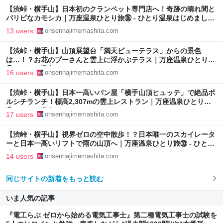
【渋峠・横手山】日本初のクランペット専門店へ！奇跡の晴れ間と
パリピなカモシカ｜万座温泉ひとり旅㊱ - ひとり温泉はじめまし
た。
13 users
onsenhajimemashita.com
【渋峠・横手山】山頂展望台「満天ビューテラス」からの景色
は…！？お花のプーさんと雲上に浮かぶテラス｜万座温泉ひとり旅
㉟ - ひとり温泉はじめました。
16 users
onsenhajimemashita.com
【渋峠・横手山】日本一高いパン屋「横手山頂ヒュッテ」で絶品ボ
ルシチランチ！標高2,307mの雲上レストラン｜万座温泉ひとり旅
㉞ - ひとり温泉はじめました。
17 users
onsenhajimemashita.com
​【渋峠・横手山】視界ゼロの空中散歩！？日本唯一のスカイレータ
ーと日本一高いリフトで雨の山頂へ｜万座温泉ひとり旅㉝ - ひとり
温泉はじめました。
14 users
onsenhajimemashita.com
同じサイトの新着をもっと読む
いま人気の記事
『電工らぶ ゼロから始める電気工事士』第二種電気工事士の試験を