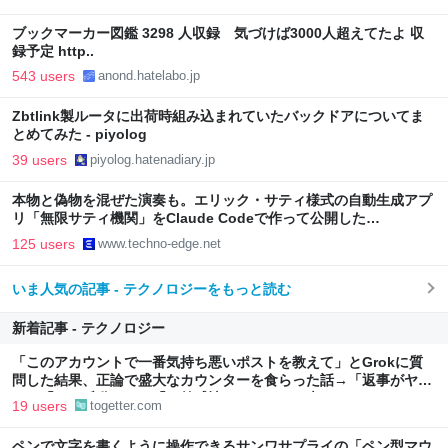
ブックマーカー図鑑 3298 人収録 気づけば3000人超えてたよ 収
録予定 http..
543 users
anond.hatelabo.jp
Zbtlink製ルータに出荷時組み込まれていたバックドアについてま
とめてみた - piyolog
39 users
piyolog.hatenadiary.jp
本物と偽物を混ぜた演奏も。エリック・サティ様式の自動生成アプ
リ「無限サティ機関」をClaude Codeで作って公開した
（CloseBox） | テクノエッジ TechnoEdge
125 users
www.techno-edge.net
いま人気の記事 - テクノロジーをもっと読む
新着記事 - テクノロジー
「このアカウントで一番気持ち悪いポストを教えて」とGrokに質
問した結果、正論で盛大なカウンターを食らった話→「返事がヤバ
い」「AIの反乱か？」「お前感情あるだろ」の声も
19 users
togetter.com
ペンで文字を書くように操作できるサンワサプライの「ペン型マウ