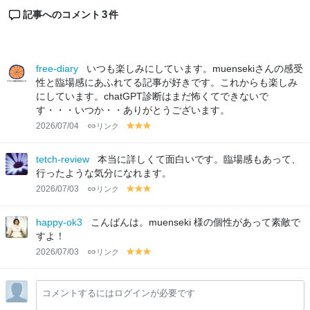
3
記事へのコメント
件
free-diary
いつも楽しみにしています。muensekiさんの感受
性と臨場感にあふれてる記事が好きです。これからも楽しみ
にしています。chatGPT診断はまだ怖くてできないで
す・・・いつか・・ありがとうございます。
2026/07/04
リンク
y
y
y
el
el
el
lo
lo
lo
tetch-review
本当に詳しくて面白いです。臨場感もあって、
w
w
w
行ったような気分になれます。
2026/07/03
リンク
y
y
y
el
el
el
lo
lo
lo
happy-ok3
こんばんは。muenseki 様の個性があって素敵で
w
w
w
すよ！
2026/07/03
リンク
y
y
y
el
el
el
lo
lo
lo
コメントするにはログインが必要です
w
w
w