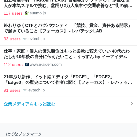
旧五輪選手村「HARUMI FLAG」自治会がアツすぎる！ 多様な住
人が本気スキルで挑む、盆踊り2万人集客や交通改善など“街の価値
向上”戦略 東京・中央区
117 users
suumo.jp
終わりゆくCTFとバグバウンティ 「競技、賞金、責任ある開示」
で起きていること【フォーカス】 - レバテックLAB
33 users
levtech.jp
仕事・家庭・個人の優先順位はもっと柔軟に変えていい 40代のわ
たしが10年後の自分に伝えたいこと - りっすん by イーアイデム
112 users
www.e-aidem.com
21年ぶり新作、ドット絵エディタ「EDGE1」「EDGE2」
「Edge3」の歴史について作者に聞く【フォーカス】 - レバテック
LAB
91 users
levtech.jp
企業メディアをもっと読む
はてなブックマーク