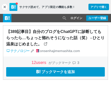
サクサク読めて、
アプリ限定の機能も多数！
アプリで開く
c
l
o
ログイン
ユーザー登録
s
e
【389記事目】自分のブログをChatGPTに診断しても
らったら…ちょっと惚れそうになった話（笑） - ひとり
温泉はじめました。
テクノロジー
onsenhajimemashita.com
12
users
3
がブックマーク
ブックマークを追加