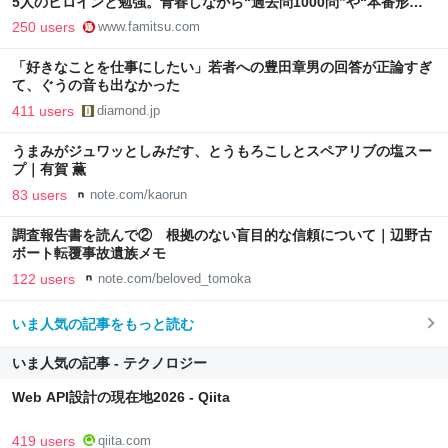
5人のヒロインと勉強。青春しながら“過去問1000問”や“本番形式
CBT模擬試験”で本格的に学べるノベルゲーム | ゲーム・エンタメ
250 users
www.famitsu.com
最新情報のファミ通.com
「好きなことを仕事にしたい」若者への豊田章男の回答が正論すぎ
て、ぐうの音も出なかった
411 users
diamond.jp
うまみがジュワッとしみだす、とうもろこしとスペアリブの塩スー
プ｜有賀 薫
83 users
note.com/kaorun
調査報告書を読んで② 根拠のない盲目的な信頼について｜辺野古
ボート転覆事故遺族メモ
122 users
note.com/beloved_tomoka
いま人気の記事をもっと読む
いま人気の記事 - テクノロジー
Web API設計の現在地2026 - Qiita
419 users
qiita.com