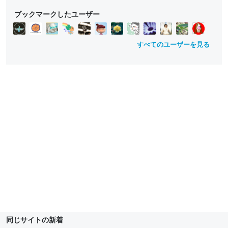
e
e
e
ブックマークしたユーザー
d
ll
ll
o
o
w
w
すべてのユーザーを見る
同じサイトの新着