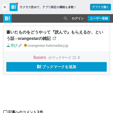
サクサク読めて、
アプリ限定の機能も多数！
アプリで開く
c
l
o
ログイン
ユーザー登録
s
e
書いたものをどうやって『読んで』もらえるか、とい
う話 - orangestarの雑記
学び
orangestar.hatenadiary.jp
8
users
3
がブックマーク
ブックマークを追加
3
記事へのコメント
件