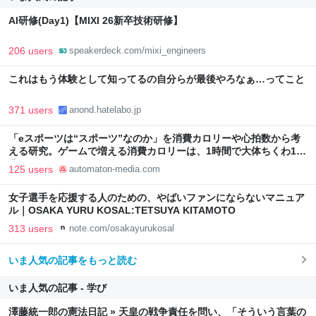
AI研修(Day1)【MIXI 26新卒技術研修】
206 users
speakerdeck.com/mixi_engineers
これはもう体験として知ってるの自分らが最後やろなぁ…ってこと
371 users
anond.hatelabo.jp
「eスポーツは“スポーツ”なのか」を消費カロリーや心拍数から考
える研究。ゲームで増える消費カロリーは、1時間で大体ちくわ1本
分 - AUTOMATON
125 users
automaton-media.com
女子選手を応援する人のための、やばいファンにならないマニュア
ル｜OSAKA YURU KOSAL:TETSUYA KITAMOTO
313 users
note.com/osakayurukosal
いま人気の記事をもっと読む
いま人気の記事 - 学び
澤藤統一郎の憲法日記 » 天皇の戦争責任を問い、「そういう言葉の