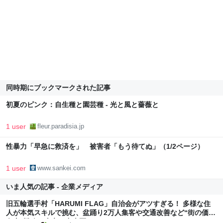
同時期にブックマークされた記事
初夏のピンク：自生種と園芸種 - 光と風と薔薇と
1 user
fleur.paradisia.jp
性暴力「早急に救済を」 被害者「もう待てぬ」（1/2ページ）
1 user
www.sankei.com
いま人気の記事 - 企業メディア
旧五輪選手村「HARUMI FLAG」自治会がアツすぎる！ 多様な住
人が本気スキルで挑む、盆踊り2万人集客や交通改善など“街の価値
向上”戦略 東京・中央区