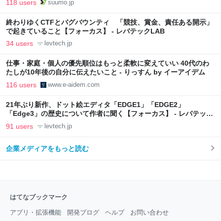
118 users
suumo.jp
終わりゆくCTFとバグバウンティ 「競技、賞金、責任ある開示」
で起きていること【フォーカス】 - レバテックLAB
34 users
levtech.jp
仕事・家庭・個人の優先順位はもっと柔軟に変えていい 40代のわ
たしが10年後の自分に伝えたいこと - りっすん by イーアイデム
116 users
www.e-aidem.com
21年ぶり新作、ドット絵エディタ「EDGE1」「EDGE2」
「Edge3」の歴史について作者に聞く【フォーカス】 - レバテック
LAB
91 users
levtech.jp
企業メディアをもっと読む
はてなブックマーク
アプリ・拡張機能
開発ブログ
ヘルプ
お問い合わせ