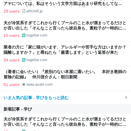
アヤについては、私はそういう文学方面はあまり研究もしてな
い…」との「迷答」を引き出した記者の来歴
28 users
article9.jp
夫が冷笑系すぎてこれから行くプールのこと水が溜まってるだけと
か言い出した「そんなこと言ったら彼自身も、素粒子が一時的に人
の形にまとまってるだけじゃん」
10 users
togetter.com
業者の方に「家に猫がいます、アレルギーや苦手な方はいますか？
隔離しますか？」と尋ねたら「厳選します」という返答が来た
34 users
togetter.com
（著者に会いたい）『差別のない本屋に通いたい。 本好き教師の
冒険の記録』 仲川啓介さん：朝日新聞
61 users
www.asahi.com
いま人気の記事 - 学びをもっと読む
新着記事 - 学び
夫が冷笑系すぎてこれから行くプールのこと水が溜まってるだけと
か言い出した「そんなこと言ったら彼自身も、素粒子が一時的に人
の形にまとまってるだけじゃん」