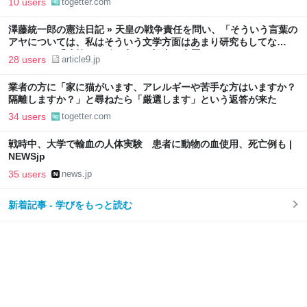
10 users
togetter.com
澤藤統一郎の憲法日記 » 天皇の戦争責任を問い、「そういう言葉の
アヤについては、私はそういう文学方面はあまり研究もしてな
い…」との「迷答」を引き出した記者の来歴
28 users
article9.jp
業者の方に「家に猫がいます、アレルギーや苦手な方はいますか？
隔離しますか？」と尋ねたら「厳選します」という返答が来た
34 users
togetter.com
戦時中、大学で輸血の人体実験 患者に動物の血使用、死亡例も |
NEWSjp
35 users
news.jp
新着記事 - 学びをもっと読む