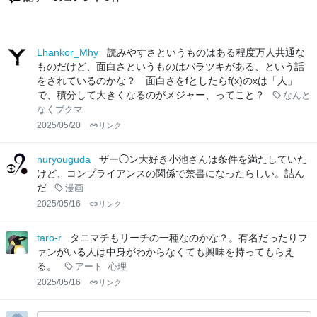
Lhankor_Mhy
読みやすさというものはある程度万人共通な
ものだけど、面白さというものはバラツキがある、という話
をされているのかな？ 面白さをfとしたらf(x)のxは「人」
で、積分して大きくなるのがメジャー、ってこと？
なんと
なくブクマ
2025/05/20
リンク
nuryouguda
ザー◯ン大好き小池さんは条件を満たしていた
けど、コンプライアンスの関係で禁書になったらしい。詰ん
だ
漫画
2025/05/16
リンク
taro-r
タニマチもリーチの一種なのかな？。有名だったりフ
ァンがいる人は中身がわからなくても興味を持ってもらえ
る。
アート
心理
2025/05/16
リンク