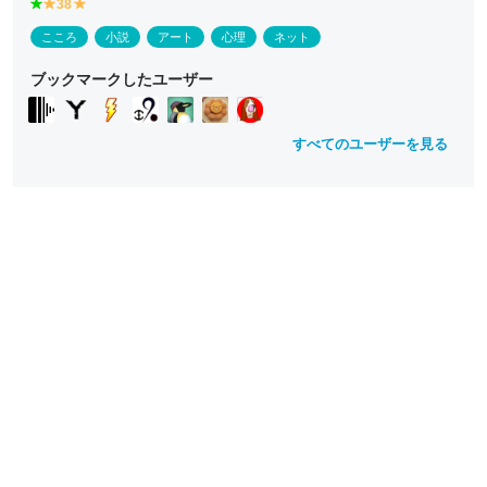
g
38
y
y
r
e
e
こころ
小説
アート
心理
ネット
e
ll
ll
e
o
o
ブックマークしたユーザー
n
w
w
すべてのユーザーを見る