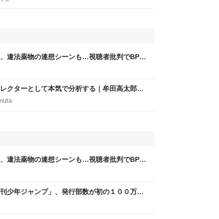
煙、違法薬物の連想シーンも…視聴者批判でBPO
ないほうが」 - ライブドアニュース
m
レクターとして本気で分析する｜牟田高太郎｜
muta
煙、違法薬物の連想シーンも…視聴者批判でBPO
ないほうが」 - ライブドアニュース
m
刊少年ジャンプ」、発行部数が初の１００万部
万部超」ゼロに