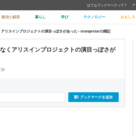
はてなブックマークって？
ア
政治と経済
暮らし
学び
テクノロジー
おもしろ
リスインプロジェクトの演目っぽさがあった - orangestarの雑記
となくアリスインプロジェクトの演目っぽさが
.jp
ブックマークを追加