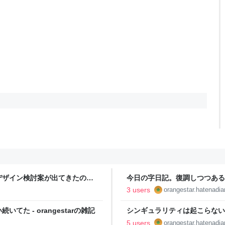
デザイン検討案が出てきたので
今日の字日記。復調しつつあるときが
3 users
orangestar.hatenadiar
た - orangestarの雑記
シンギュラリティは起こらない
超える瞬間ではなく、人間が因
5 users
orangestar.hatenadiar