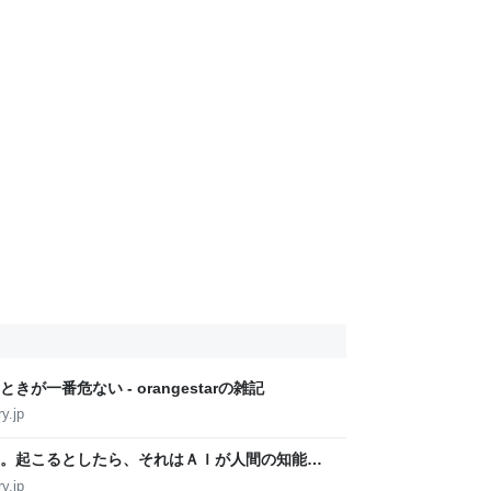
一番危ない - orangestarの雑記
y.jp
。起こるとしたら、それはＡＩが人間の知能を
果知で世界をとらえるのをあきらめる瞬間だ -
y.jp