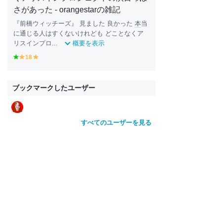
さがあった - orangestarの雑記
『前橋ウィッチーズ』 見ました 良かった
本
当
に通じる人はすくないけれども どことなくア
リスインプロ...
概要を表示
g
18
y
y
r
e
e
e
ll
ll
e
o
o
ブックマークしたユーザー
n
w
w
すべてのユーザーを見る