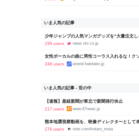
いま人気の記事
少年ジャンプの人気マンガグッズを“大量注文し
逮捕 総額43億円以上（2026年8月6日掲載）｜日
199 users
news.ntv.co.jp
女性ボーカルの曲に男性コーラス入れるな！ク
248 users
anond.hatelabo.jp
いま人気の記事 - 世の中
【速報】産経新聞が東北で新聞発行休止
217 users
www.47news.jp
熊本地震視察動画を、映像ディレクターとして
映像で、想いをつなぐ
276 users
note.com/kotaro_muta