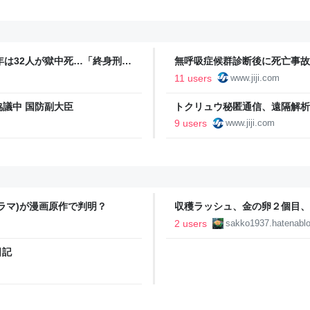
4年は32人が獄中死…「終身刑
無呼吸症候群診断後に死亡事故
適用も・警視庁：時事ドットコ
11 users
www.jiji.com
議中 国防副大臣
トクリュウ秘匿通信、遠隔解析
１０日に有識者会議：時事ドッ
9 users
www.jiji.com
ラマ)が漫画原作で判明？
収穫ラッシュ、金の卵２個目、袋
2 users
sakko1937.hatenabl
日記