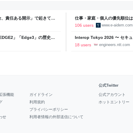
金、責任ある開示」で起きてい
仕事・家庭・個人の優先順位は
の自分に伝えたいこと - りっす
106 users
www.e-aidem.com
DGE2」「Edge3」の歴史に
Interop Tokyo 2026
AB
への取り組み 〜 - NTT docomo B
18 users
engineers.ntt.com
公式Twitter
拡張機能
ガイドライン
公式アカウント
グ
利用規約
ホットエントリー
プライバシーポリシー
わせ
利用者情報の外部送信について