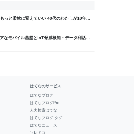
もっと柔軟に変えていい 40代のわたしが10年後
ん by イーアイデム
 〜 セキュアなモバイル基盤とIoT脅威検知・データ利活用
usiness Engineers' Blog
はてなのサービス
はてなブログ
はてなブログPro
人力検索はてな
はてなブログ タグ
はてなニュース
ソレドコ