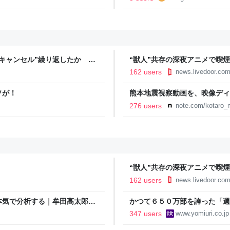
orangestarの雑記
キャンセル”繰り返したか 女
“獣人”共存の深夜アニメで喫
テレNEWS NNN
議論「紛らわしいことは放送し
162 users
news.livedoor.co
ソが！
熊本地震視察動画を、映像ディ
映像で、想いをつなぐ
276 users
note.com/kotaro_
“獣人”共存の深夜アニメで喫
議論「紛らわしいことは放送し
162 users
news.livedoor.co
本気で分析する｜牟田高太郎｜
かつて６５０万部を誇った「週
割れ…国内の紙雑誌で「１００
347 users
www.yomiuri.co.jp