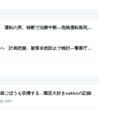
 運転の男、独断で治療中断―危険運転致死罪
ム
へ 計画把握、被害未然防止で検討―警察庁、
トコム
ごぼうも収穫する - 園芸大好きsakkoの記録
og.com