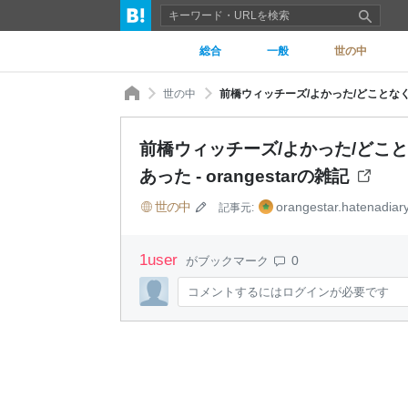
総合
一般
世の中
世の中
前橋ウィッチーズ/よかった/どことなくア
前橋ウィッチーズ/よかった/どこ
あった - orangestarの雑記
世の中
orangestar.hatenadiary
記事元:
1
user
0
がブックマーク
コメントするにはログインが必要です