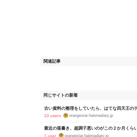
関連記事
同じサイトの新着
古い資料の整理をしていたら、はてな四天王の
供養 - orangestarの雑記
10 users
orangestar.hatenadiary.jp
最近の落書き、超調子悪いのがこの２か月くらい続いて
1 user
orangestar.hatenadiary.jp