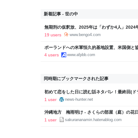
新着記事 - 世の中
無期刑の仮釈放、2025年は「わずか4人」202
化」の傾向続く - 弁護士ドットコムニュース
19 users
www.bengo4.com
ポーランドへの米軍恒久的基地設置、米国側と協
4 users
www.afpbb.com
同時期にブックマークされた記事
初めて恋をした日に読む話ネタバレ！最終回(ド
1 user
news-hunter.net
沖縄地方 梅雨明け - さくらの部屋（庭）の花
1 user
sakurananamin.hatenablog.com