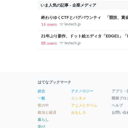
いま人気の記事 - 企業メディア
終わりゆくCTFとバグバウンティ 「競技、賞
ること【フォーカス】 - レバテックLAB
14 users
levtech.jp
21年ぶり新作、ドット絵エディタ「EDGE1」「E
ついて作者に聞く【フォーカス】 - レバテックL
88 users
levtech.jp
はてなブックマーク
総合
テクノロジー
アプリ・
一般
エンタメ
開発ブロ
世の中
アニメとゲーム
ヘルプ
政治と経済
おもしろ
お問い合
暮らし
学び