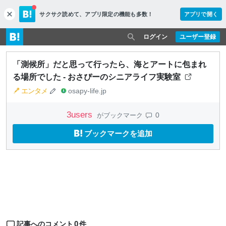
サクサク読めて、
アプリ限定の機能も多数！
アプリで開く
c
l
o
ログイン
ユーザー登録
s
e
「測候所」だと思って行ったら、海とアートに包まれ
る場所でした - おさぴーのシニアライフ実験室
エンタメ
osapy-life.jp
3
users
0
がブックマーク
ブックマークを追加
0
記事へのコメント
件