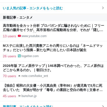
いま人気の記事 - エンタメをもっと読む
新着記事 - エンタメ
高市動画を全カット分析 プロパガンダに騙されないために｜フリー
広報の藤井セイラが、高市首相の広報動画を分析、それが「隠して
いるもの」について語ります。（8/9）#ポリタスTV
13 users
www.youtube.com
Mステに出演した西川貴教アニキの周りにいるのは「ネームドマッ
チョ」だという指摘→新たな声に出したい日本語が誕生
26 users
togetter.com
2026年版 アニメ原作マップ | 146本調べてわかった、アニメ原作は
どこから来るのか。｜朝日けけ。
70 users
note.com/keke_ent
【独自】昭和の大女優・小川真由美（享年86）が鹿児島で3月に死
去していた 実娘が明かす「毒母」の素顔と空白の晩年 | 文春オン
ライン
45 users
bunshun.jp
新着記事 - エンタメをもっと読む