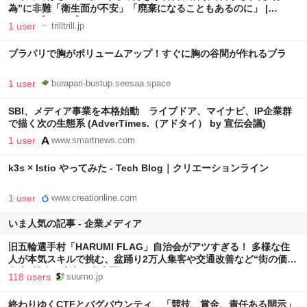
為”に非難「衛生面が不安」「廃棄になることもあるのに」 |
TRILL【トリル】
1 user
trilltrill.jp
ブラパリで胸がボリュームアップ！すぐに胸の谷間が作れるブラ
1 user
burapari-bustup.seesaa.space
SBI、メディア事業を本格始動 ライブドア、マイナビ、IP企業群
で描く次の生態系 (AdverTimes.（アドタイ） by 宣伝会議)
1 user
www.smartnews.com
k3s × Istio やってみた - Tech Blog｜クリエーションライン
1 user
www.creationline.com
いま人気の記事 - 企業メディア
旧五輪選手村「HARUMI FLAG」自治会がアツすぎる！ 多様な住
人が本気スキルで挑む、盆踊り2万人集客や交通改善など“街の価値
向上”戦略 東京・中央区
118 users
suumo.jp
終わりゆくCTFとバグバウンティ 「競技、賞金、責任ある開示」