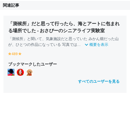
関連記事
「測候所」だと思って行ったら、海とアートに包まれ
る場所でした - おさぴーのシニアライフ実験室
「測候所」と聞いて、気象施設だと思っていた みかん畑だった山
が、ひとつの作品になっている 写真では...
概要を表示
489
y
y
e
e
ブックマークしたユーザー
ll
ll
o
o
w
w
すべてのユーザーを見る