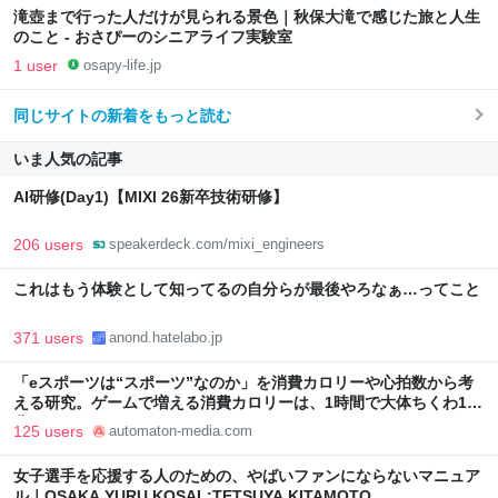
滝壺まで行った人だけが見られる景色｜秋保大滝で感じた旅と人生
のこと - おさぴーのシニアライフ実験室
1 user
osapy-life.jp
同じサイトの新着をもっと読む
いま人気の記事
AI研修(Day1)【MIXI 26新卒技術研修】
206 users
speakerdeck.com/mixi_engineers
これはもう体験として知ってるの自分らが最後やろなぁ…ってこと
371 users
anond.hatelabo.jp
「eスポーツは“スポーツ”なのか」を消費カロリーや心拍数から考
える研究。ゲームで増える消費カロリーは、1時間で大体ちくわ1本
分 - AUTOMATON
125 users
automaton-media.com
女子選手を応援する人のための、やばいファンにならないマニュア
ル｜OSAKA YURU KOSAL:TETSUYA KITAMOTO