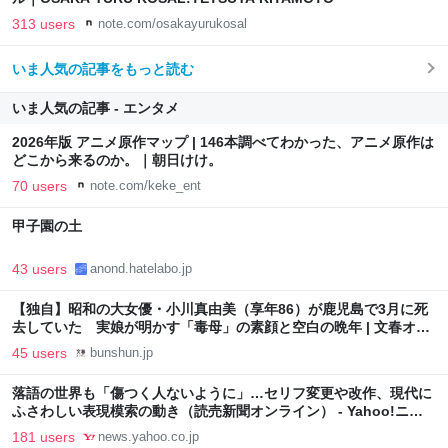
313 users
note.com/osakayurukosal
いま人気の記事をもっと読む
いま人気の記事 - エンタメ
2026年版 アニメ原作マップ | 146本調べてわかった、アニメ原作は
どこから来るのか。｜朝日けけ。
70 users
note.com/keke_ent
甲子園の土
43 users
anond.hatelabo.jp
【独自】昭和の大女優・小川真由美（享年86）が鹿児島で3月に死
去していた 実娘が明かす「毒母」の素顔と空白の晩年 | 文春オン
ライン
45 users
bunshun.jp
落語の世界も「傷つく人ないように」…セリフ変更や改作、現代に
ふさわしい表現模索の動き（読売新聞オンライン） - Yahoo!ニュ
ース
181 users
news.yahoo.co.jp