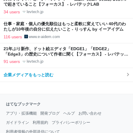
で起きていること【フォーカス】 - レバテックLAB
34 users
levtech.jp
仕事・家庭・個人の優先順位はもっと柔軟に変えていい 40代のわ
たしが10年後の自分に伝えたいこと - りっすん by イーアイデム
116 users
www.e-aidem.com
21年ぶり新作、ドット絵エディタ「EDGE1」「EDGE2」
「Edge3」の歴史について作者に聞く【フォーカス】 - レバテック
LAB
91 users
levtech.jp
企業メディアをもっと読む
はてなブックマーク
アプリ・拡張機能
開発ブログ
ヘルプ
お問い合わせ
ガイドライン
利用規約
プライバシーポリシー
利用者情報の外部送信について