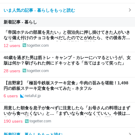
いま人気の記事 - 暮らしをもっと読む
新着記事 - 暮らし
「帝国ホテルの部屋を見たい」と宿泊先に押し掛けてきた人がいき
なり備え付けのチョコを食べだしたのでとがめたら、その後各方面
に呪詛を吐かれまくった→残念な体験談に同情集まる
12 users
togetter.com
40歳を過ぎた男は筋トレ・キャンプ・カレーにハマるというが、女
版は何か？挙げられた例にドキッとする「当てはまって笑った」
28 users
togetter.com
【吉野家】「極旨牛鉄板ステーキ定食」牛肉の旨みを堪能！1,498
円の鉄板ステーキ定食を食べてみた - ネタフル
6 users
netaful.jp
用意した朝食を息子が食べずに注意したら「お母さんの料理はまず
いから食べたくない」と…「まずいなら食べなくていい。今後は自
分で食事を用意しなさい。お金は渡す」と言った話が議論に
190 users
togetter.com
新着記事 - 暮らしをもっと読む