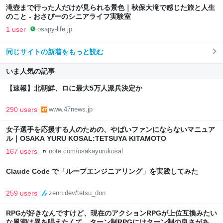
滝壺まで行った人だけが見られる景色｜秋保大滝で感じた旅と人生
のこと - おさぴーのシニアライフ実験室
1 user
osapy-life.jp
同じサイトの新着をもっと読む
いま人気の記事
【速報】北朝鮮、ロに最大5万人派兵決定か
290 users
www.47news.jp
女子選手を応援する人のための、やばいファンにならないマニュア
ル｜OSAKA YURU KOSAL:TETSUYA KITAMOTO
167 users
note.com/osakayurukosal
Claude Code で「ループエンジニアリング」を実践してみた
259 users
zenn.dev/tetsu_don
RPGが好きなんですけど、現在のアクションRPGが上位互換みたい
な風潮は異を唱えたくて、ターン制RPGにはターン制の良さがある