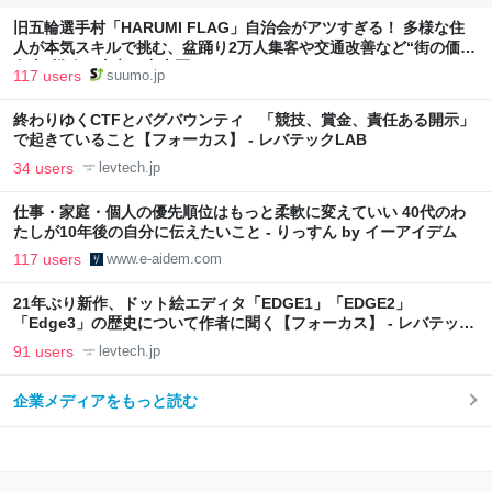
旧五輪選手村「HARUMI FLAG」自治会がアツすぎる！ 多様な住
人が本気スキルで挑む、盆踊り2万人集客や交通改善など“街の価値
向上”戦略 東京・中央区
117 users
suumo.jp
終わりゆくCTFとバグバウンティ 「競技、賞金、責任ある開示」
で起きていること【フォーカス】 - レバテックLAB
34 users
levtech.jp
仕事・家庭・個人の優先順位はもっと柔軟に変えていい 40代のわ
たしが10年後の自分に伝えたいこと - りっすん by イーアイデム
117 users
www.e-aidem.com
21年ぶり新作、ドット絵エディタ「EDGE1」「EDGE2」
「Edge3」の歴史について作者に聞く【フォーカス】 - レバテック
LAB
91 users
levtech.jp
企業メディアをもっと読む