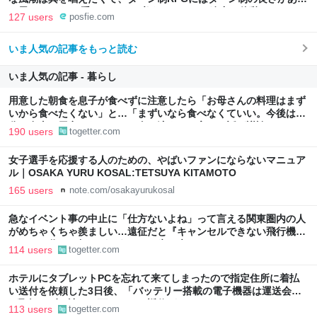
と思ってます 一手をじっくり考えられたり、途中で休憩したりでき
127 users
posfie.com
るのがターン制の良さじゃないですか もっとターン制を煮詰めて欲
しい→「既出だと思うがここはオクトパストラベラーを推したい
いま人気の記事をもっと読む
(´・ω・｀)」
いま人気の記事 - 暮らし
用意した朝食を息子が食べずに注意したら「お母さんの料理はまず
いから食べたくない」と…「まずいなら食べなくていい。今後は自
分で食事を用意しなさい。お金は渡す」と言った話が議論に
190 users
togetter.com
女子選手を応援する人のための、やばいファンにならないマニュア
ル｜OSAKA YURU KOSAL:TETSUYA KITAMOTO
165 users
note.com/osakayurukosal
急なイベント事の中止に「仕方ないよね」って言える関東圏内の人
がめちゃくちゃ羨ましい…遠征だと『キャンセルできない飛行機代
とホテル代』の怒りがどうしても先に来る
114 users
togetter.com
ホテルにタブレットPCを忘れて来てしまったので指定住所に着払
い送付を依頼した3日後、「バッテリー搭載の電子機器は運送会社
が取扱わず、諦めて下さい」と返信がきた
113 users
togetter.com