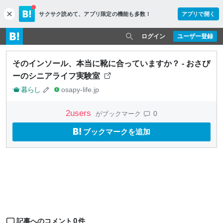
サクサク読めて、
アプリ限定の機能も多数！
アプリで開く
c
l
o
ログイン
ユーザー登録
s
e
そのインソール、本当に靴に合っていますか？ - おさぴ
ーのシニアライフ実験室
暮らし
osapy-life.jp
2
users
0
がブックマーク
ブックマークを追加
0
記事へのコメント
件