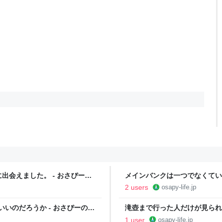
会えました。 - おさぴーの
メインバンクは一つでなくてい
ーのシニアライフ実験室
2 users
osapy-life.jp
いいのだろうか - おさぴーのシ
滝壺まで行った人だけが見られ
さぴーのシニアライフ実験室
1 user
osapy-life.jp