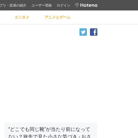
プリ・拡張の紹介
ユーザー登録
ログイン
エンタメ
アニメとゲーム
“どこでも同じ靴”が当たり前になって
ない？旅先で見た小さな気づき - おさ