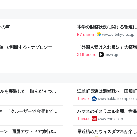
々の声
本学の財務状況に関する報道につ
57 users
www.u-tokyo.ac.jp
”で判断する - ナゾロジー
「外国人受け入れ反対」大幅増 
318 users
news.jp
時通訳ツールを実装した：踏んだ 4 つの
江差町長選は選挙戦へ 田畑町
1 user
www.hokkaido-np.co.j
生 「クルーザーで台湾まで船
ハマスのイスラエル奇襲、性暴
許取得」（デイリー新潮） -
判明
1 user
www.cnn.co.jp
ン - 還暦アウトドア旅行&日
最近始めたウィズダフネが楽し