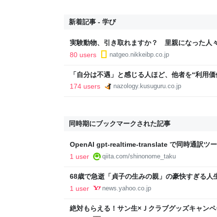
新着記事 - 学び
実験動物、引き取れますか？ 里親になった人
80 users
natgeo.nikkeibp.co.jp
「自分は不遇」と感じる人ほど、他者を“利用価値
174 users
nazology.kusuguru.co.jp
同時期にブックマークされた記事
OpenAI gpt-realtime-translate で同
罠 - Qiita
1 user
qiita.com/shinonome_taku
68歳で急逝「貞子の生みの親」の豪快すぎる人
旅」「〆切にうるさい編集者にナイショで大型免
1 user
news.yahoo.co.jp
Yahoo!ニュース
絶対もらえる！サン生×Ｊクラブグッズキャンペー