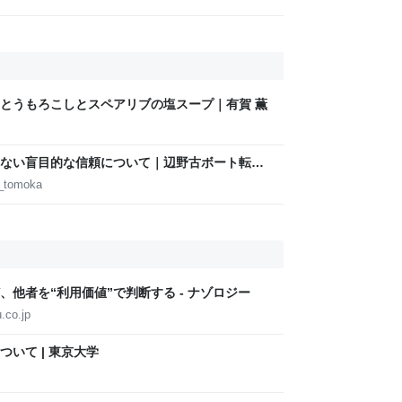
とうもろこしとスペアリブの塩スープ｜有賀 薫
ない盲目的な信頼について｜辺野古ボート転覆
d_tomoka
他者を“利用価値”で判断する - ナゾロジー
.co.jp
いて | 東京大学