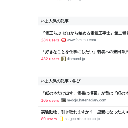
いま人気の記事
『電工らぶ ゼロから始める電気工事士』第二種
インと勉強。青春しながら“過去問1000問”や“
284 users
www.famitsu.com
に学べるノベルゲーム | ゲーム・エンタメ最新情
「好きなことを仕事にしたい」若者への豊田章
音も出なかった
432 users
diamond.jp
いま人気の記事 - 学び
「紙の本だけ出す、電書は拒否」が昔は『町の
『差別者』となる…のだろうか？ - INVISIBLE Do
105 users
m-dojo.hatenadiary.com
COLORFUL PLACE-
実験動物、引き取れますか？ 里親になった人
80 users
natgeo.nikkeibp.co.jp