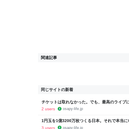
関連記事
同じサイトの新着
チケットは取れなかった。でも、最高のライブに出
シニアライフ実験室
2 users
osapy-life.jp
1円玉を1億3200万枚つくる日本。それで本当に
ニアライフ実験室
3 users
osapy-life.jp