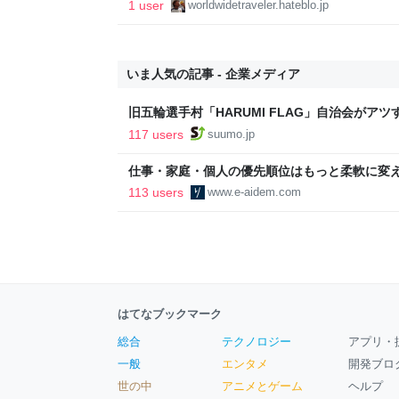
常備忘録
1 user
worldwidetraveler.hateblo.jp
いま人気の記事 - 企業メディア
旧五輪選手村「HARUMI FLAG」自治会がア
ルで挑む、盆踊り2万人集客や交通改善など“街
117 users
suumo.jp
区
仕事・家庭・個人の優先順位はもっと柔軟に変えて
後の自分に伝えたいこと - りっすん by イーア
113 users
www.e-aidem.com
はてなブックマーク
総合
テクノロジー
アプリ・
一般
エンタメ
開発ブロ
世の中
アニメとゲーム
ヘルプ