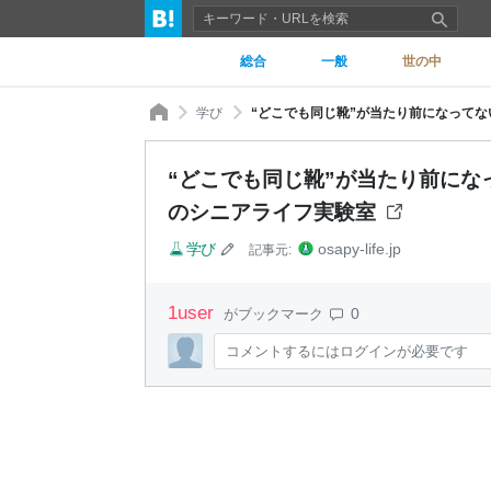
総合
一般
世の中
学び
“どこでも同じ靴”が当たり前になってな
“どこでも同じ靴”が当たり前にな
のシニアライフ実験室
学び
osapy-life.jp
記事元:
1
user
0
がブックマーク
コメントするにはログインが必要です