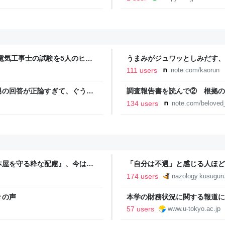
電気工事士の試験を5人のヒロ
うまみがジュワッとしみだす、
本番形式CBT模擬試験”で本格的
111 users
note.com/kaorun
報のファミ通.com
男の回答が正論すぎて、ぐうの
調査報告書を読んで② 根拠の
事故遺族メモ
134 users
note.com/belove
本屋を守る粋な配慮』、今は
「自分は不遇」と感じる人ほど、
jo. ーQUIET &
174 users
nazology.kusuguru
々の声
本学の財務状況に関する報道につ
57 users
www.u-tokyo.ac.jp