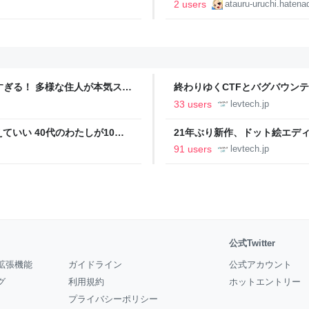
2 users
atauru-uruchi.hatena
ツすぎる！ 多様な住人が本気スキ
終わりゆくCTFとバグバウン
の価値向上”戦略 東京・中央
ること【フォーカス】 - レバテ
33 users
levtech.jp
いい 40代のわたしが10年
21年ぶり新作、ドット絵エディタ
イデム
ついて作者に聞く【フォーカス】
91 users
levtech.jp
公式Twitter
拡張機能
ガイドライン
公式アカウント
グ
利用規約
ホットエントリー
プライバシーポリシー