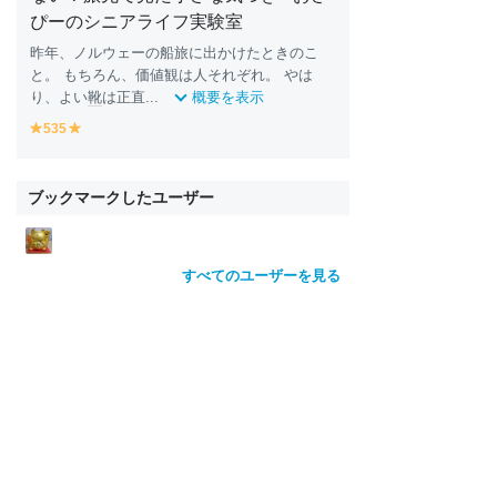
ぴーのシニアライフ実験室
昨年、ノルウェーの船旅に出かけたときのこ
と。 もちろん、価値観は人それぞれ。 やは
り、よい
靴
は正直...
概要を表示
535
y
y
e
e
ll
ll
o
o
ブックマークしたユーザー
w
w
すべてのユーザーを見る