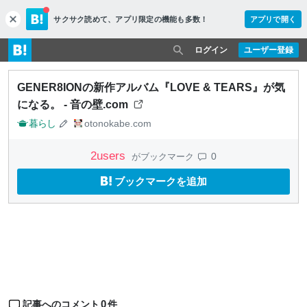
サクサク読めて、
アプリ限定の機能も多数！
アプリで開く
c
l
o
ログイン
ユーザー登録
s
e
GENER8IONの新作アルバム『LOVE & TEARS』が気
になる。 - 音の壁.com
暮らし
otonokabe.com
2
users
0
がブックマーク
ブックマークを追加
0
記事へのコメント
件