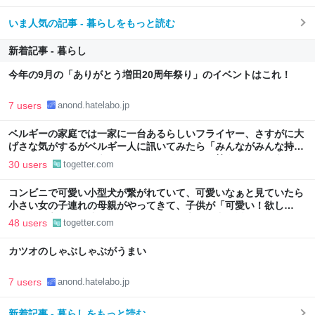
いま人気の記事 - 暮らしをもっと読む
新着記事 - 暮らし
今年の9月の「ありがとう増田20周年祭り」のイベントはこれ！
7 users
anond.hatelabo.jp
ベルギーの家庭では一家に一台あるらしいフライヤー、さすがに大
げさな気がするがベルギー人に訊いてみたら「みんながみんな持っ
てるわけやないで。うちにはあるけどな」とか答えるんだろうな
30 users
togetter.com
コンビニで可愛い小型犬が繋がれていて、可愛いなぁと見ていたら
小さい女の子連れの母親がやってきて、子供が「可愛い！欲し
い！」と言うと「連れて帰ろうか？」と言って犬に近づいて行った
48 users
togetter.com
カツオのしゃぶしゃぶがうまい
7 users
anond.hatelabo.jp
新着記事 - 暮らしをもっと読む