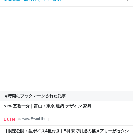
同時期にブックマークされた記事
51% 五割一分｜富山・東京 建築 デザイン 家具
1 user
www.5wari1bu.jp
【限定公開・生ボイス4種付き】5月末で引退の橘メアリーがセクシ