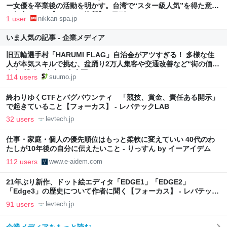
ー女優を卒業後の活動を明かす。台湾で“スター級人気”を得た意外
な努力とは？【イヤホン推奨】 | 日刊SPA!
1 user
nikkan-spa.jp
いま人気の記事 - 企業メディア
旧五輪選手村「HARUMI FLAG」自治会がアツすぎる！ 多様な住
人が本気スキルで挑む、盆踊り2万人集客や交通改善など“街の価値
向上”戦略 東京・中央区
114 users
suumo.jp
終わりゆくCTFとバグバウンティ 「競技、賞金、責任ある開示」
で起きていること【フォーカス】 - レバテックLAB
32 users
levtech.jp
仕事・家庭・個人の優先順位はもっと柔軟に変えていい 40代のわ
たしが10年後の自分に伝えたいこと - りっすん by イーアイデム
112 users
www.e-aidem.com
21年ぶり新作、ドット絵エディタ「EDGE1」「EDGE2」
「Edge3」の歴史について作者に聞く【フォーカス】 - レバテック
LAB
91 users
levtech.jp
企業メディアをもっと読む