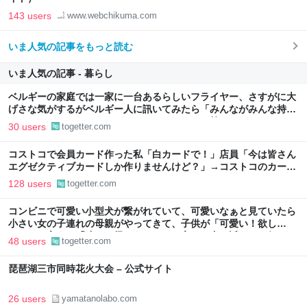
143 users
www.webchikuma.com
いま人気の記事をもっと読む
いま人気の記事 - 暮らし
ベルギーの家庭では一家に一台あるらしいフライヤー、さすがに大
げさな気がするがベルギー人に訊いてみたら「みんながみんな持っ
てるわけやないで。うちにはあるけどな」とか答えるんだろうな
30 users
togetter.com
コストコで会員カード作った私「白カードで！」店員「今は皆さん
エグゼクティブカードしか作りませんけど？」→コストコのカード
勧誘はやたら圧が強いが、本当にお得なの？
128 users
togetter.com
コンビニで可愛い小型犬が繋がれていて、可愛いなぁと見ていたら
小さい女の子連れの母親がやってきて、子供が「可愛い！欲し
い！」と言うと「連れて帰ろうか？」と言って犬に近づいて行った
48 users
togetter.com
琵琶湖三市同時花火大会 – 公式サイト
26 users
yamatanolabo.com