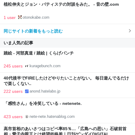
植松伸夫とジョン・バティステの対談をみた。 - 音の壁.com
1 user
otonokabe.com
同じサイトの新着をもっと読む
いま人気の記事
踏絵 - 河部真道 / 踏絵 | くらげバンチ
245 users
kuragebunch.com
40代後半でFIREしたけどやりたいことがない。 毎日遊んでるだけ
で楽しくない..
222 users
anond.hatelabo.jp
「感性さん」を冷笑している - netenete.
423 users
nete-nete.hatenablog.com
高市首相のあいさつはコピペ率85％…「広島への思い」石破前首
相・愛子内親王とは絶望的格差｜日刊ゲンダイDIGITAL