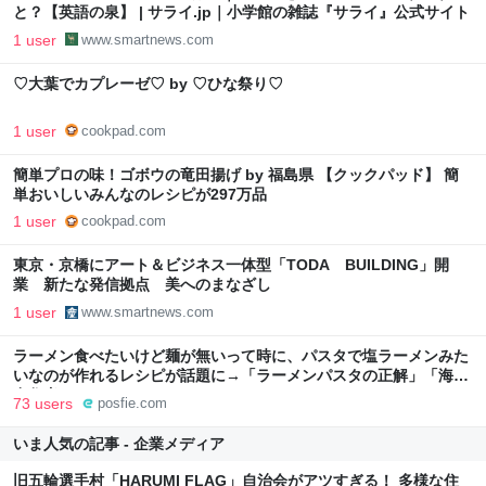
と？【英語の泉】 | サライ.jp｜小学館の雑誌『サライ』公式サイト
1 user
www.smartnews.com
♡大葉でカプレーゼ♡ by ♡ひな祭り♡
1 user
cookpad.com
簡単プロの味！ゴボウの竜田揚げ by 福島県 【クックパッド】 簡
単おいしいみんなのレシピが297万品
1 user
cookpad.com
東京・京橋にアート＆ビジネス一体型「TODA BUILDING」開
業 新たな発信拠点 美へのまなざし
1 user
www.smartnews.com
ラーメン食べたいけど麺が無いって時に、パスタで塩ラーメンみた
いなのが作れるレシピが話題に→「ラーメンパスタの正解」「海外
在住者のライフハック」
73 users
posfie.com
いま人気の記事 - 企業メディア
旧五輪選手村「HARUMI FLAG」自治会がアツすぎる！ 多様な住