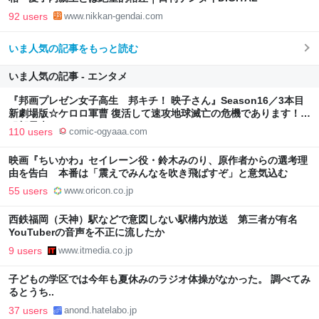
92 users
www.nikkan-gendai.com
いま人気の記事をもっと読む
いま人気の記事 - エンタメ
『邦画プレゼン女子高生 邦キチ！ 映子さん』Season16／3本目
新劇場版☆ケロロ軍曹 復活して速攻地球滅亡の危機であります！ -
服部昇大 | COMIC OGYAAA!!
110 users
comic-ogyaaa.com
映画『ちいかわ』セイレーン役・鈴木みのり、原作者からの選考理
由を告白 本番は「震えでみんなを吹き飛ばすぞ」と意気込む
55 users
www.oricon.co.jp
西鉄福岡（天神）駅などで意図しない駅構内放送 第三者が有名
YouTuberの音声を不正に流したか
9 users
www.itmedia.co.jp
子どもの学区では今年も夏休みのラジオ体操がなかった。 調べてみ
るとうち..
37 users
anond.hatelabo.jp