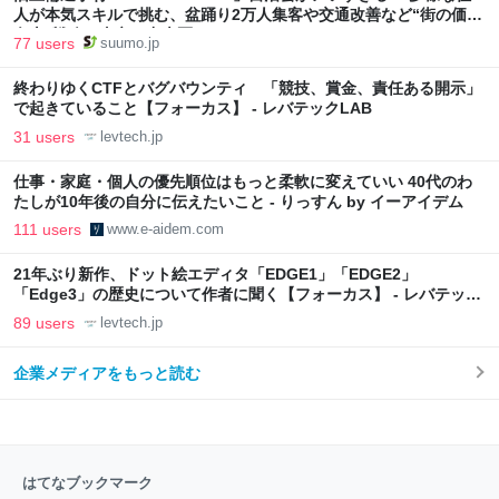
人が本気スキルで挑む、盆踊り2万人集客や交通改善など“街の価値
向上”戦略 東京・中央区
77 users
suumo.jp
終わりゆくCTFとバグバウンティ 「競技、賞金、責任ある開示」
で起きていること【フォーカス】 - レバテックLAB
31 users
levtech.jp
仕事・家庭・個人の優先順位はもっと柔軟に変えていい 40代のわ
たしが10年後の自分に伝えたいこと - りっすん by イーアイデム
111 users
www.e-aidem.com
21年ぶり新作、ドット絵エディタ「EDGE1」「EDGE2」
「Edge3」の歴史について作者に聞く【フォーカス】 - レバテック
LAB
89 users
levtech.jp
企業メディアをもっと読む
はてなブックマーク