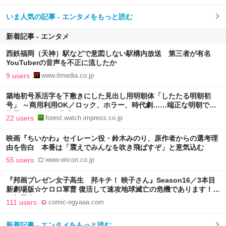
いま人気の記事 - エンタメをもっと読む
新着記事 - エンタメ
西鉄福岡（天神）駅などで意図しない駅構内放送 第三者が有名
YouTuberの音声を不正に流したか
9 users
www.itmedia.co.jp
築地初号系活字を下敷きにした見出し用明朝体「したたる明朝初
号」 ～商用利用OK／ロック、ホラー、時代劇……端正な明朝では
物足りない“強い言葉”のために
22 users
forest.watch.impress.co.jp
映画『ちいかわ』セイレーン役・鈴木みのり、原作者からの選考理
由を告白 本番は「震えでみんなを吹き飛ばすぞ」と意気込む
55 users
www.oricon.co.jp
『邦画プレゼン女子高生 邦キチ！ 映子さん』Season16／3本目
新劇場版☆ケロロ軍曹 復活して速攻地球滅亡の危機であります！ -
服部昇大 | COMIC OGYAAA!!
111 users
comic-ogyaaa.com
新着記事 - エンタメをもっと読む