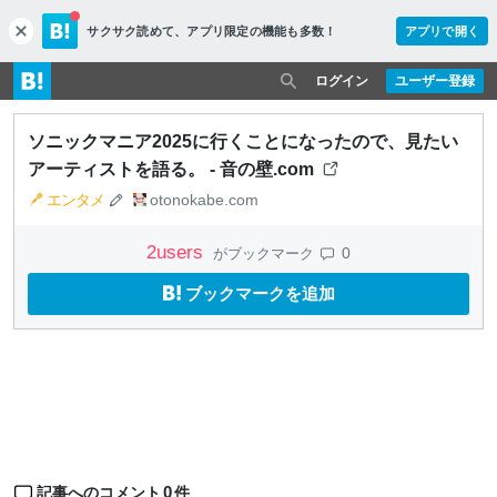
サクサク読めて、
アプリ限定の機能も多数！
アプリで開く
c
l
o
ログイン
ユーザー登録
s
e
ソニックマニア2025に行くことになったので、見たい
アーティストを語る。 - 音の壁.com
エンタメ
otonokabe.com
2
users
0
がブックマーク
ブックマークを追加
0
記事へのコメント
件