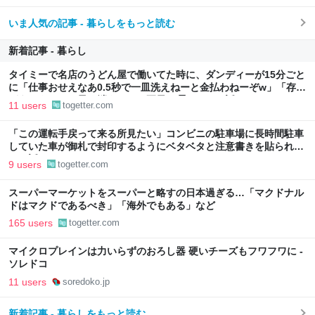
いま人気の記事 - 暮らしをもっと読む
新着記事 - 暮らし
タイミーで名店のうどん屋で働いてた時に、ダンディーが15分ごと
に「仕事おせえなあ0.5秒で一皿洗えねーと金払わねーぞw」「存在
がうぜえんだよ早く消えろ」と耳元に囁いてきた話
11 users
togetter.com
「この運転手戻って来る所見たい」コンビニの駐車場に長時間駐車
していた車が御札で封印するようにベタベタと注意書きを貼られて
いた話
9 users
togetter.com
スーパーマーケットをスーパーと略すの日本過ぎる…「マクドナル
ドはマクドであるべき」「海外でもある」など
165 users
togetter.com
マイクロプレインは力いらずのおろし器 硬いチーズもフワフワに -
ソレドコ
11 users
soredoko.jp
新着記事 - 暮らしをもっと読む