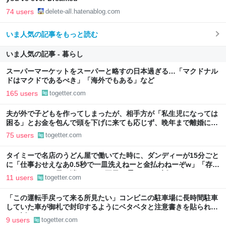
74 users
delete-all.hatenablog.com
いま人気の記事をもっと読む
いま人気の記事 - 暮らし
スーパーマーケットをスーパーと略すの日本過ぎる…「マクドナル
ドはマクドであるべき」「海外でもある」など
165 users
togetter.com
夫が外で子どもを作ってしまったが、相手方が「私生児になっては
困る」とお金を包んで頭を下げに来ても応じず、晩年まで離婚に応
じなかった親戚の話→「一生復讐になる」「これ本人幸せなの？」
75 users
togetter.com
タイミーで名店のうどん屋で働いてた時に、ダンディーが15分ごと
に「仕事おせえなあ0.5秒で一皿洗えねーと金払わねーぞw」「存在
がうぜえんだよ早く消えろ」と耳元に囁いてきた話
11 users
togetter.com
「この運転手戻って来る所見たい」コンビニの駐車場に長時間駐車
していた車が御札で封印するようにベタベタと注意書きを貼られて
いた話
9 users
togetter.com