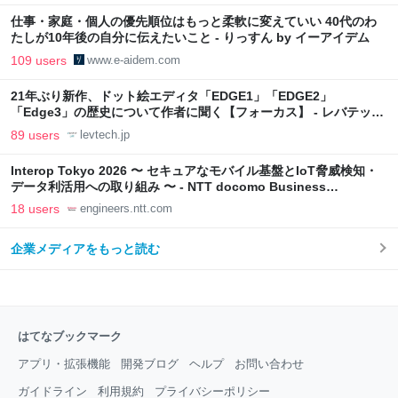
仕事・家庭・個人の優先順位はもっと柔軟に変えていい 40代のわ
たしが10年後の自分に伝えたいこと - りっすん by イーアイデム
109 users
www.e-aidem.com
21年ぶり新作、ドット絵エディタ「EDGE1」「EDGE2」
「Edge3」の歴史について作者に聞く【フォーカス】 - レバテック
LAB
89 users
levtech.jp
Interop Tokyo 2026 〜 セキュアなモバイル基盤とIoT脅威検知・
データ利活用への取り組み 〜 - NTT docomo Business
Engineers' Blog
18 users
engineers.ntt.com
企業メディアをもっと読む
はてなブックマーク
アプリ・拡張機能
開発ブログ
ヘルプ
お問い合わせ
ガイドライン
利用規約
プライバシーポリシー