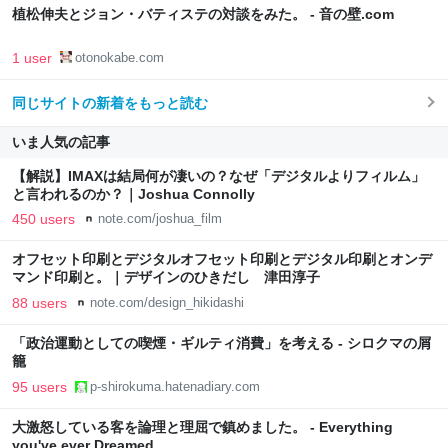
植松伸夫とジョン・バティステの対談をみた。 - 音の壁.com
1 user
otonokabe.com
同じサイトの新着をもっと読む
いま人気の記事
【解説】IMAXは結局何が凄いの？なぜ「デジタルよりフィルム」
と言われるのか？｜Joshua Connolly
450 users
note.com/joshua_film
オフセット印刷とデジタルオフセット印刷とデジタル印刷とオンデ
マンド印刷と。｜デザインのひきだし 津田淳子
88 users
note.com/design_hikidashi
「政治運動としての喫煙・ギルティ消費」を考える - シロクマの屑
籠
95 users
p-shirokuma.hatenadiary.com
大激怒している客を論理と理屈で鎮めました。 - Everything
you've ever Dreamed