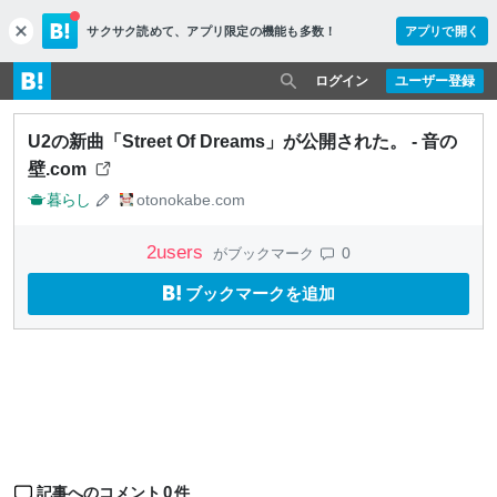
サクサク読めて、
アプリ限定の機能も多数！
アプリで開く
c
l
o
ログイン
ユーザー登録
s
e
U2の新曲「Street Of Dreams」が公開された。 - 音の
壁.com
暮らし
otonokabe.com
2
users
0
がブックマーク
ブックマークを追加
0
記事へのコメント
件