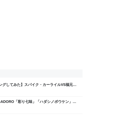
リングしてみた】スパイク・カーライルVS福元健
GADORO「彩り七味」「ハダシノボウケン」阿