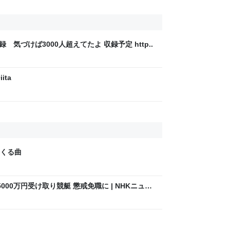
録 気づけば3000人超えてたよ 収録予定 http..
ita
くる曲
00万円受け取り競艇 懲戒免職に | NHKニュー