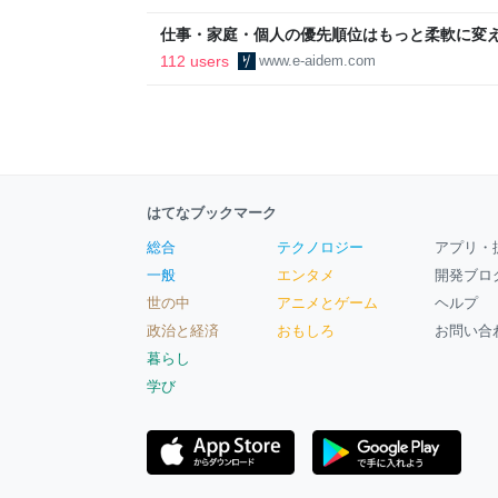
区
仕事・家庭・個人の優先順位はもっと柔軟に変えて
後の自分に伝えたいこと - りっすん by イーア
112 users
www.e-aidem.com
はてなブックマーク
総合
テクノロジー
アプリ・
一般
エンタメ
開発ブロ
世の中
アニメとゲーム
ヘルプ
政治と経済
おもしろ
お問い合
暮らし
学び