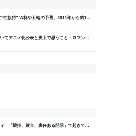
“性接待” W杯や五輪の予選、2011年から約1年
BS NEWS DIG Powered by JNN） -
いてアニメ化公表と炎上で思うこと：ロマン優
ティ 「競技、賞金、責任ある開示」で起きてい
ックLAB