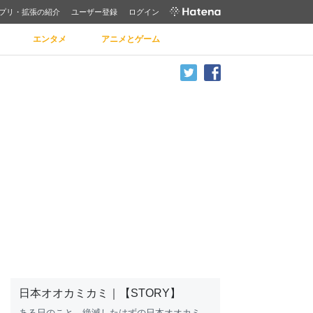
プリ・拡張の紹介
ユーザー登録
ログイン
エンタメ
アニメとゲーム
日本オオカミカミ｜【STORY】
ある日のこと…絶滅したはずの日
本
オオカミ