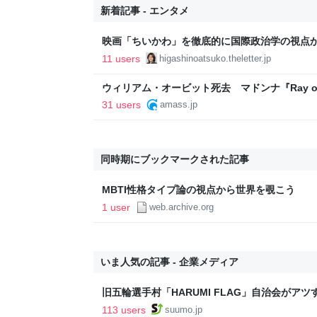
新着記事 - エンタメ
映画「ちいかわ」を徹底的に国際政治学の視点
11 users
higashinoatsuko.theletter.jp
ウィリアム・オービット死去 マドンナ『Ray of
をプロデュース - amass
31 users
amass.jp
同時期にブックマークされた記事
MBTI性格タイプ論の視点から世界を覗こう
1 user
web.archive.org
いま人気の記事 - 企業メディア
旧五輪選手村「HARUMI FLAG」自治会がア
ルで挑む、盆踊り2万人集客や交通改善など“街
113 users
suumo.jp