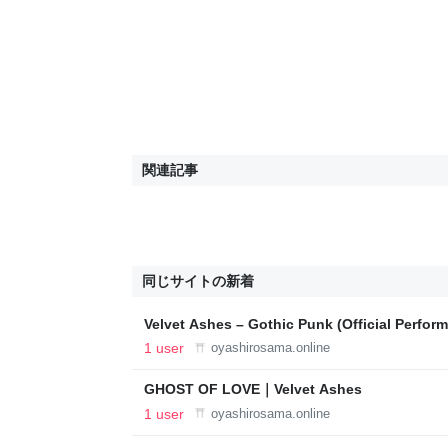
関連記事
同じサイトの新着
Velvet Ashes – Gothic Punk (Official Perfor
Industrial
1 user
oyashirosama.online
GHOST OF LOVE｜Velvet Ashes
1 user
oyashirosama.online