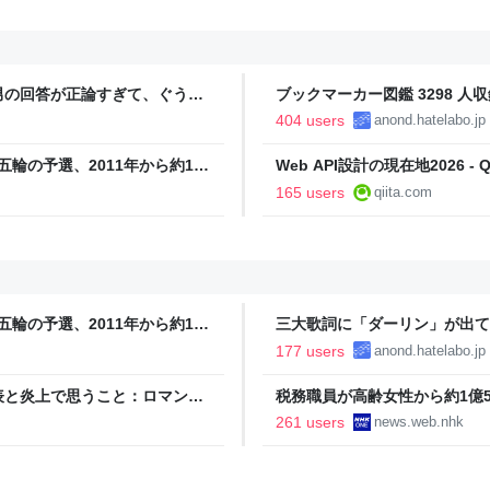
男の回答が正論すぎて、ぐうの
ブックマーカー図鑑 3298 人収
404 users
anond.hatelabo.jp
五輪の予選、2011年から約1年
Web API設計の現在地2026 - Qi
 Powered by JNN） -
165 users
qiita.com
五輪の予選、2011年から約1年
三大歌詞に「ダーリン」が出て
 Powered by JNN） -
177 users
anond.hatelabo.jp
と炎上で思うこと：ロマン優
税務職員が高齢女性から約1億50
ス
261 users
news.web.nhk