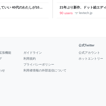
いい 40代のわたしが10年
21年ぶり新作、ドット絵エディタ
イデム
ついて作者に聞く【フォーカス】
90 users
levtech.jp
公式Twitter
拡張機能
ガイドライン
公式アカウント
グ
利用規約
ホットエントリー
プライバシーポリシー
わせ
利用者情報の外部送信について