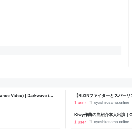
mance Video) | Darkwave /
【RIZINファイターとスパー
史｜格闘レポート
1 user
oyashirosama.online
Kiwy作曲の曲紹介本人出演｜
修羅etc｜【FMながおか公式】
1 user
oyashirosama.online