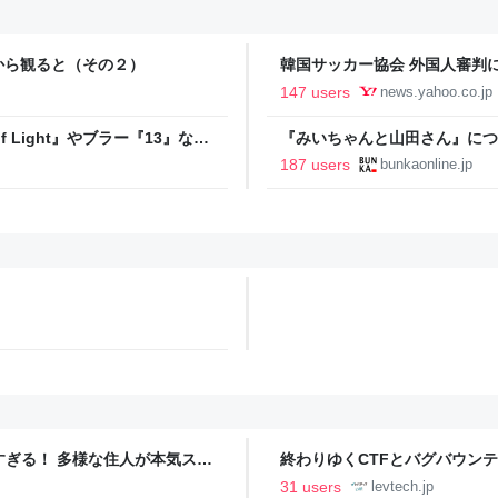
から観ると（その２）
韓国サッカー協会 外国人審判に
間で10人余に対し JNN報告書入手（T
147 users
news.yahoo.co.jp
Yahoo!ニュース
 Light』やブラー『13』など
『みいちゃんと山田さん』につ
光連載404
187 users
bunkaonline.jp
ツすぎる！ 多様な住人が本気スキ
終わりゆくCTFとバグバウン
の価値向上”戦略 東京・中央
ること【フォーカス】 - レバテ
31 users
levtech.jp