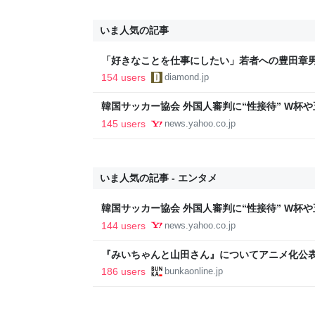
いま人気の記事
「好きなことを仕事にしたい」若者への豊田章
音も出なかった
154 users
diamond.jp
韓国サッカー協会 外国人審判に“性接待” W杯や
間で10人余に対し JNN報告書入手（TBS NEWS DIG
145 users
news.yahoo.co.jp
Yahoo!ニュース
いま人気の記事 - エンタメ
韓国サッカー協会 外国人審判に“性接待” W杯や
間で10人余に対し JNN報告書入手（TBS NEWS DIG
144 users
news.yahoo.co.jp
Yahoo!ニュース
『みいちゃんと山田さん』についてアニメ化公表
光連載404
186 users
bunkaonline.jp