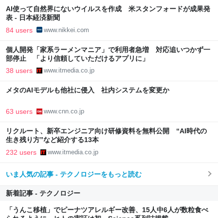
AI使って自然界にないウイルスを作成 米スタンフォードが成果発
表 - 日本経済新聞
84 users
www.nikkei.com
個人開発「家系ラーメンマニア」で利用者急増 対応追いつかず一
部停止 「より信頼していただけるアプリに」
38 users
www.itmedia.co.jp
メタのAIモデルも他社に侵入 社内システムを変更か
63 users
www.cnn.co.jp
リクルート、新卒エンジニア向け研修資料を無料公開 “AI時代の
生き残り方”など紹介する13本
232 users
www.itmedia.co.jp
いま人気の記事 - テクノロジーをもっと読む
新着記事 - テクノロジー
「うんこ移植」でピーナツアレルギー改善、15人中6人が数粒食べ