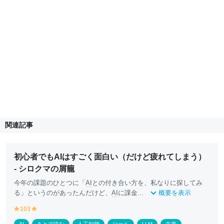
関連記事
初心者でもAIはすごく面白い（だけど疲れてしまう）
- シロクマの屑籠
今年の課題のひとつに「
AI
との付き合い方を、私なりに探してみ
る」というのがあったんだけど、
AI
に課金...
概要を表示
103
y
y
e
e