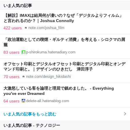
いま人気の記事
【解説】IMAXは結局何が凄いの？なぜ「デジタルよりフィルム」
と言われるのか？｜Joshua Connolly
422 users
note.com/joshua_film
「政治運動としての喫煙・ギルティ消費」を考える - シロクマの屑
籠
83 users
p-shirokuma.hatenadiary.com
オフセット印刷とデジタルオフセット印刷とデジタル印刷とオンデ
マンド印刷と。｜デザインのひきだし 津田淳子
70 users
note.com/design_hikidashi
大激怒している客を論理と理屈で鎮めました。 - Everything
you've ever Dreamed
64 users
delete-all.hatenablog.com
いま人気の記事をもっと読む
いま人気の記事 - テクノロジー