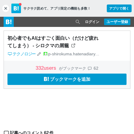
サクサク読めて、
アプリ限定の機能も多数！
アプリで開く
c
l
o
ログイン
ユーザー登録
s
e
初心者でもAIはすごく面白い（だけど疲れ
てしまう） - シロクマの屑籠
テクノロジー
p-shirokuma.hatenadiary.com
332
users
62
がブックマーク
ブックマークを追加
62
記事へのコメント
件