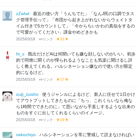
r
el
el
e
lo
lo
zZwIwl
最近の使い方「うんちでた」「なんJ民の口調でタス
e
w
w
ク管理手伝って」「布団から起き上がれないからウェイトタ
n
イム付きで5カウントして」「今からちいかわの真似をするの
で可愛がってください」課金やめどきかも
2025/03/18
リンク
31
y
y
el
el
lo
lo
ht_s
既出だけどAIは何聞いても嫌な顔しないのがいい。初歩
w
w
的で同僚に聞くのが憚られるようなことも気楽に聞けるし詳
しく教えてくれる。ハルシネーション嫌なので使い方が限定
的になるけど。
2025/03/19
リンク
17
y
y
el
el
lo
lo
zuiji_zuisho
使うジャンルによるけど、新人に任せて1日かけ
w
w
てアウトプットしてきたものに「ちっ、これくらいなら俺な
ら1時間でできたのに」て思いながら手直しするような出来の
ものをすぐに出してくれるくらいのイメージ。
2025/03/18
リンク
19
y
y
el
el
lo
lo
nekochiyo
ハルシネーションを常に警戒して読まなければい