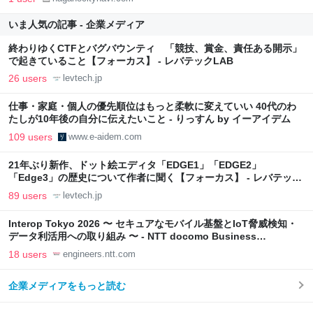
いま人気の記事 - 企業メディア
終わりゆくCTFとバグバウンティ 「競技、賞金、責任ある開示」
で起きていること【フォーカス】 - レバテックLAB
26 users
levtech.jp
仕事・家庭・個人の優先順位はもっと柔軟に変えていい 40代のわ
たしが10年後の自分に伝えたいこと - りっすん by イーアイデム
109 users
www.e-aidem.com
21年ぶり新作、ドット絵エディタ「EDGE1」「EDGE2」
「Edge3」の歴史について作者に聞く【フォーカス】 - レバテック
LAB
89 users
levtech.jp
Interop Tokyo 2026 〜 セキュアなモバイル基盤とIoT脅威検知・
データ利活用への取り組み 〜 - NTT docomo Business
Engineers' Blog
18 users
engineers.ntt.com
企業メディアをもっと読む