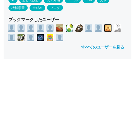
AI
あとで読む
人工知能
ツール
LLM
文章
ll
ll
o
o
機械学習
生成AI
ブログ
w
w
ブックマークしたユーザー
すべてのユーザーを見る