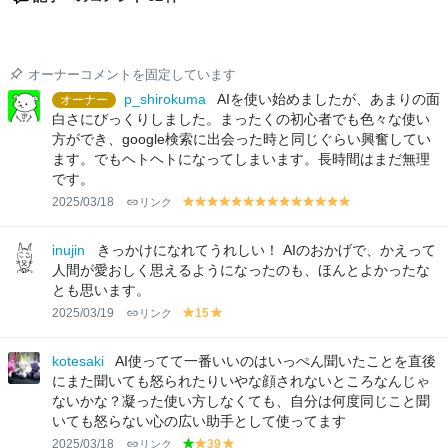
オーナーコメントを固定しています
p_shirokuma
AIを使い始めましたが、あまりの面
オーナー
白さにびっくりしました。まったくの初心者でも色々な使い
方ができ、google検索に出会った時と同じぐらい興奮してい
ます。でもヘトヘトになってしまいます。長時間はまだ無理
です。
2025/03/18
リンク
y
y
y
y
y
y
y
y
y
y
y
y
y
y
el
el
el
el
el
el
el
el
el
el
el
el
el
el
lo
lo
lo
lo
lo
lo
lo
lo
lo
lo
lo
lo
lo
lo
inujin
きっかけになれてうれしい！ AIのおかげで、かえって
w
w
w
w
w
w
w
w
w
w
w
w
w
w
人間が愛おしく思えるようになったのも、ほんとよかったな
とも思います。
2025/03/19
リンク
15
y
y
el
el
lo
lo
kotesaki
AI使ってて一番いいのはいっぺん聞いたことを直後
w
w
にまた聞いても怒られたりいやな顔されないところなんじゃ
ないかな？凝った使い方しなくても、自分は何度同じこと聞
いても怒らない心の広い助手として使ってます
2025/03/18
リンク
39
g
y
y