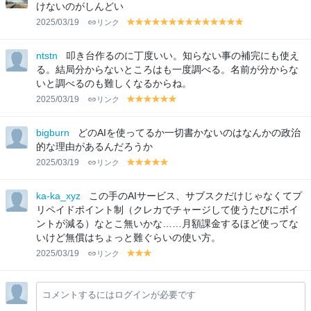
w
w
けないのがしんどい
2025/03/19
リンク
y
y
y
y
y
y
y
y
y
y
y
y
y
y
el
el
el
el
el
el
el
el
el
el
el
el
el
el
lo
lo
lo
lo
lo
lo
lo
lo
lo
lo
lo
lo
lo
lo
ntstn
叩き台作るのに丁度いい。知らない事の補完にも使え
w
w
w
w
w
w
w
w
w
w
w
w
w
w
る。結局分からないところはも一度調べる。名前が分からな
いと調べるのも難しくなるからね。
2025/03/19
リンク
y
y
y
y
y
y
el
el
el
el
el
el
lo
lo
lo
lo
lo
lo
bigburn
どのAIを使ってるか一切書かないのはなんかの政治
w
w
w
w
w
w
的な理由があるんだろうか
2025/03/19
リンク
y
y
y
y
y
el
el
el
el
el
lo
lo
lo
lo
lo
ka-ka_xyz
この手のAIサービス、サブスクだけじゃなくてプ
w
w
w
w
w
リペイドポイント制（クレカでチャージして使うたびにポイ
ントが減る）なとこ無いかな……月額課金するほど使ってな
いけど無償はちょっと難ぐらいの使い方。
2025/03/19
リンク
y
y
y
el
el
el
lo
lo
lo
コメントするにはログインが必要です
w
w
w