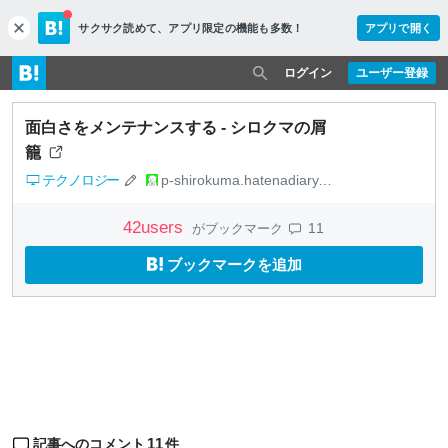
サクサク読めて、
アプリ限定の機能も多数！
アプリで開く
c
l
o
ログイン
ユーザー登録
s
e
面白さをメンテナンスする - シロクマの屑
籠
テクノロジー
p-shirokuma.hatenadiary.com
42
users
11
がブックマーク
ブックマークを追加
11
記事へのコメント
件