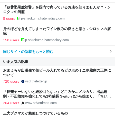
「蒜蓉堅果脆辣醤」を国内で商っているお店を知りませんか？ - シ
ロクマの屑籠
9 users
p-shirokuma.hatenadiary.com
身のほどを弁えてしまったワイン飲みの良さと悪さ - シロクマの屑
籠
158 users
p-shirokuma.hatenadiary.com
同じサイトの新着をもっと読む
いま人気の記事
おまえらが出張先で缶ビール入れてるビジホのミニ冷蔵庫の正体に
ついて
720 users
ysd.theletter.jp
「転売ヤーいないと経済回らない」どころか…メルカリ、出品規
制・不正検知を強化しても2桁成長 Switch 2から始まり、「ちいか
わ」で極まった“転売対策の本気”
204 users
www.advertimes.com
三大ブクマカが勉強しつづけているもの