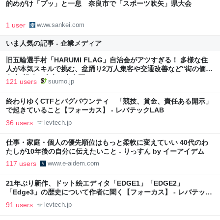
的めがけ「プッ」と一息 奈良市で「スポーツ吹矢」県大会
1 user
www.sankei.com
いま人気の記事 - 企業メディア
旧五輪選手村「HARUMI FLAG」自治会がアツすぎる！ 多様な住
人が本気スキルで挑む、盆踊り2万人集客や交通改善など“街の価値
向上”戦略 東京・中央区
121 users
suumo.jp
終わりゆくCTFとバグバウンティ 「競技、賞金、責任ある開示」
で起きていること【フォーカス】 - レバテックLAB
36 users
levtech.jp
仕事・家庭・個人の優先順位はもっと柔軟に変えていい 40代のわ
たしが10年後の自分に伝えたいこと - りっすん by イーアイデム
117 users
www.e-aidem.com
21年ぶり新作、ドット絵エディタ「EDGE1」「EDGE2」
「Edge3」の歴史について作者に聞く【フォーカス】 - レバテック
LAB
91 users
levtech.jp