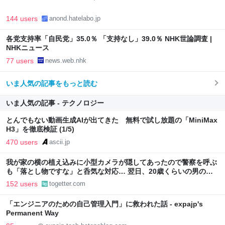
144 users
anond.hatelabo.jp
各党支持率「自民党」35.0％ 「支持なし」39.0％ NHK世論調査 |
NHKニュース
77 users
news.web.nhk
いま人気の記事をもっと読む
いま人気の記事 - テクノロジー
とんでもない動画生成AIが出てきた 無料で試し放題の「MiniMax
H3」を徹底検証 (1/5)
470 users
ascii.jp
我が家の横の植え込みに小型カメラが隠してあったので警察を呼ぶ
も「落とし物ですな」と呑気な対応… 翌日、20歳くらいの男の子
が我が家にやってきて「この辺にカメラ落としたんですけど…」
152 users
togetter.com
「エンジニアのための自己管理入門」に救われた話 - expajp's
Permanent Way