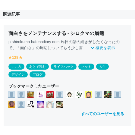
関連記事
面白さをメンテナンスする - シロクマの屑籠
p-shirokuma.
hatena
diary.com 昨日の話の続きがしたくなったの
で、「面白さ」の周辺についてもう少し書...
概要を表示
128
y
y
e
e
こころ
あとで読む
ライフハック
ネット
人生
ll
ll
o
o
デザイン
ブログ
w
w
ブックマークしたユーザー
すべてのユーザーを見る