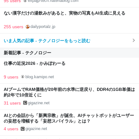
95 users
expajp-tech.hatenablog.com
ない漢字だけの湯飲みがあると、実物の写真もAI生成に見える
255 users
dailyportalz.jp
いま人気の記事 - テクノロジーをもっと読む
新着記事 - テクノロジー
仕事の近況2026 - かみぽわーる
9 users
blog.kamipo.net
AIブームでRAM価格が20年前の水準に逆戻り、DDR4の1GB単価は
約2年で10倍近くに
31 users
gigazine.net
AIとの会話から「新興宗教」が誕生、AIチャットボットがユーザー
の妄想を増幅する「妄想スパイラル」とは？
4 users
gigazine.net