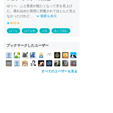
ゆうべ、ふと星座が観たくなって空を見上げ
た。垂れ込めた雨雲に邪魔されてほとんど見え
なかったけれど...
概要を表示
b
99
y
y
l
e
e
はてな
はてな村
人生
あとで読む
u
ll
ll
e
o
o
w
w
ブックマークしたユーザー
すべてのユーザーを見る