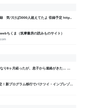
録 気づけば3000人超えてたよ 収録予定 http..
webちくま（筑摩書房の読みものサイト）
.com
なり8ヶ月経ったが、息子から連絡がきた… 友
気そうではあったが、居場所や会社名も言え
終了決定！新プログラム移行でパクツイ・インプレゾン