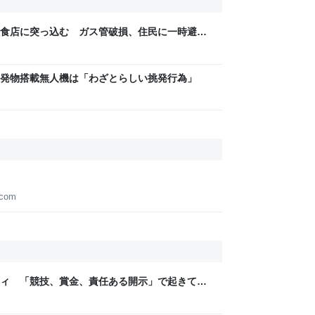
食店に突っ込む ガス管破損、住民に一時避難
京都・滋賀のニュースサイト
発物搭載無人機は「わざとらしい挑発行為」
.com
ティ 「競技、賞金、責任ある開示」で起きてい
ックLAB