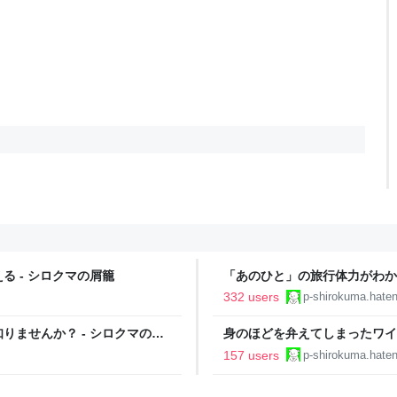
 - シロクマの屑籠
「あのひと」の旅行体力がわから
332 users
p-shirokuma.hate
ませんか？ - シロクマの屑
身のほどを弁えてしまったワイ
157 users
p-shirokuma.hate