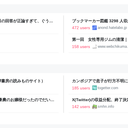
男の回答が正論すぎて、ぐうの
ブックマーカー図鑑 3298 人収
472 users
anond.hatelabo.jp
第一回 女性専用ジムの清潔｜
158 users
www.webchikuma
摩書房の読みものサイト）
カンボジアで息子が行方不明に
人も一緒でとりあえず無事で元
185 users
togetter.com
ず、帰国も難しい状況のよう
豪農のお嬢様だったのでだいぶ
X(Twitter)の収益分配、
戦時中も白米しか食べたことが
ビ排除なるか？ - すまほん!!
142 users
smhn.info