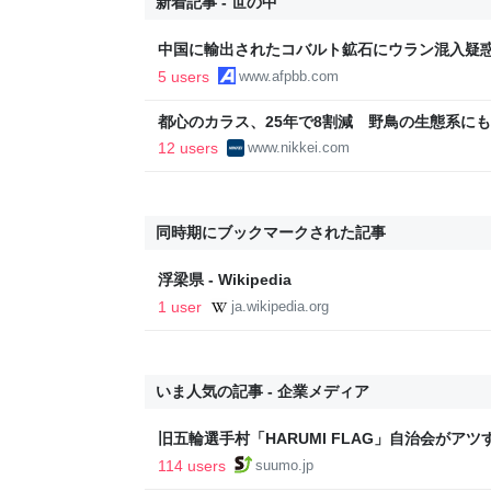
新着記事 - 世の中
中国に輸出されたコバルト鉱石にウラン混入疑
5 users
www.afpbb.com
都心のカラス、25年で8割減 野鳥の生態系にも変
12 users
www.nikkei.com
同時期にブックマークされた記事
浮梁県 - Wikipedia
1 user
ja.wikipedia.org
いま人気の記事 - 企業メディア
旧五輪選手村「HARUMI FLAG」自治会がア
ルで挑む、盆踊り2万人集客や交通改善など“街
114 users
suumo.jp
区