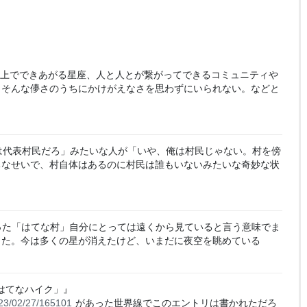
上でできあがる星座、人と人とが繋がってできるコミュニティや
、そんな儚さのうちにかけがえなさを思わずにいられない。などと
は代表村民だろ」みたいな人が「いや、俺は村民じゃない。村を傍
ちなせいで、村自体はあるのに村民は誰もいないみたいな奇妙な状
y
った「はてな村」自分にとっては遠くから見ていると言う意味でま
った。今は多くの星が消えたけど、いまだに夜空を眺めている
はてなハイク」』
2023/02/27/165101
があった世界線でこのエントリは書かれただろ