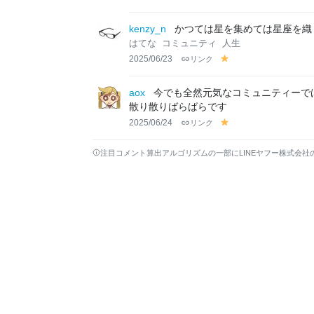
el
el
lo
lo
kenzy_n
かつては星を集めては星座を織
w
w
はてな
コミュニティ
人生
2025/06/23
リンク
y
el
lo
aox
今でも全然元気なコミュニティーでは
w
散り散りばらばらです
2025/06/24
リンク
y
el
lo
注目コメント算出アルゴリズムの一部にLINEヤフー株式会社
w