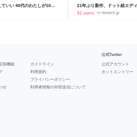
いい 40代のわたしが10年
21年ぶり新作、ドット絵エディタ
イデム
ついて作者に聞く【フォーカス】
91 users
levtech.jp
公式Twitter
拡張機能
ガイドライン
公式アカウント
グ
利用規約
ホットエントリー
プライバシーポリシー
わせ
利用者情報の外部送信について