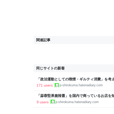
関連記事
同じサイトの新着
「政治運動としての喫煙・ギルティ消費」を考える
171 users
p-shirokuma.hatenadiary.com
「蒜蓉堅果脆辣醤」を国内で商っているお店を知り
籠
9 users
p-shirokuma.hatenadiary.com