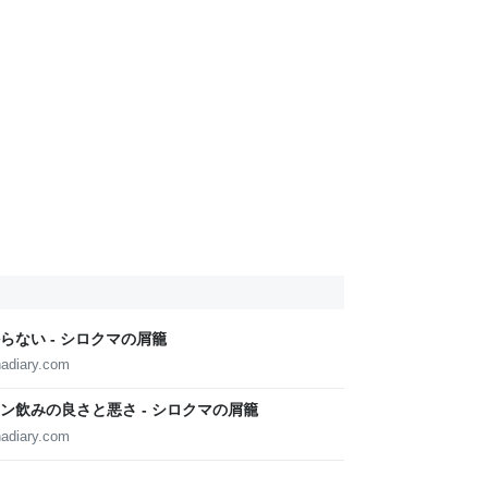
ない - シロクマの屑籠
nadiary.com
ン飲みの良さと悪さ - シロクマの屑籠
nadiary.com