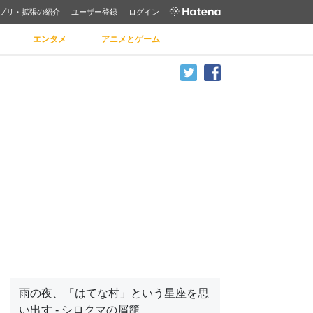
プリ・拡張の紹介
ユーザー登録
ログイン
エンタメ
アニメとゲーム
雨の夜、「はてな村」という星座を思
い出す - シロクマの屑籠