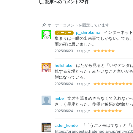
32
記事へのコメント
件
オーナーコメントを固定しています
p_shirokuma
インターネット
オーナー
集まりは一瞬の出来事でしかない。でも
雨の夜に思いました。
2025/06/23
リンク
y
y
y
y
y
y
el
el
el
el
el
el
lo
lo
lo
lo
lo
lo
hellshake
はたから見ると「いやアンタ
w
w
w
w
w
w
観する立場だった」みたいなこと言いが
態になっている。
2025/06/24
リンク
y
y
y
y
y
y
y
y
y
y
el
el
el
el
el
el
el
el
el
el
el
lo
lo
lo
lo
lo
lo
lo
lo
lo
lo
lo
mibe
文才も筆まめさもなくて入れなか
w
w
w
w
w
w
w
w
w
w
w
さしく星座だった。羨望と嫉妬の対象だ
2025/06/24
リンク
y
y
y
y
y
y
y
y
el
el
el
el
el
el
el
el
lo
lo
lo
lo
lo
lo
lo
lo
cider_kondo
『「うごメモはてな」と「
w
w
w
w
w
w
w
w
https://orangestar.hatenadiary.jp/entry/