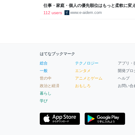
仕事・家庭・個人の優先順位はもっと柔軟に変えて
後の自分に伝えたいこと - りっすん by イーア
112 users
www.e-aidem.com
はてなブックマーク
総合
テクノロジー
アプリ・
一般
エンタメ
開発ブロ
世の中
アニメとゲーム
ヘルプ
政治と経済
おもしろ
お問い合
暮らし
学び