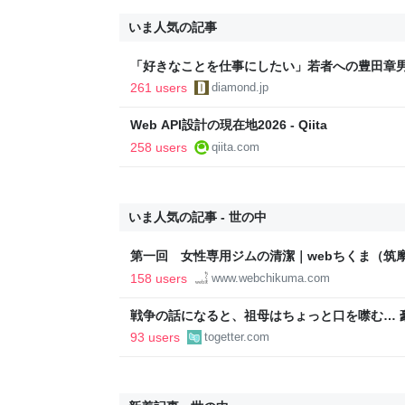
いま人気の記事
「好きなことを仕事にしたい」若者への豊田章
音も出なかった
261 users
diamond.jp
Web API設計の現在地2026 - Qiita
258 users
qiita.com
いま人気の記事 - 世の中
第一回 女性専用ジムの清潔｜webちくま（筑
158 users
www.webchikuma.com
戦争の話になると、祖母はちょっと口を噤む… 
儲かった上に兄弟は近衛兵にしか徴兵されず、
93 users
togetter.com
なかった