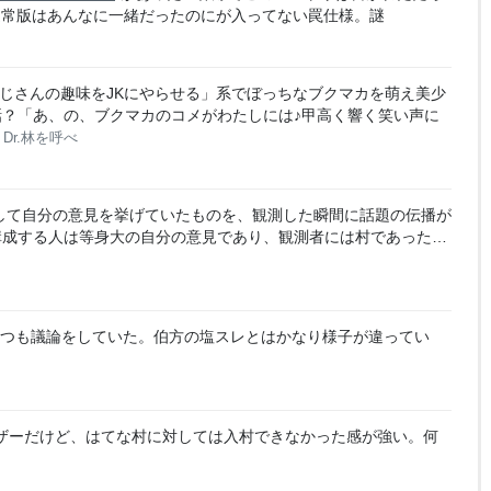
EST、通常版はあんなに一緒だったのにが入ってない罠仕様。謎
じさんの趣味をJKにやらせる」系でぼっちなブクマカを萌え美少
？「あ、の、ブクマカのコメがわたしには♪甲高く響く笑い声に
Dr.林を呼べ
して自分の意見を挙げていたものを、観測した瞬間に話題の伝播が
構成する人は等身大の自分の意見であり、観測者には村であった…
つも議論をしていた。伯方の塩スレとはかなり様子が違ってい
ザーだけど、はてな村に対しては入村できなかった感が強い。何