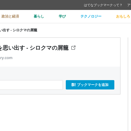
はてなブックマークって？
ア
政治と経済
暮らし
学び
テクノロジー
おもしろ
出す - シロクマの屑籠
思い出す - シロクマの屑籠
ary.com
ブックマークを追加