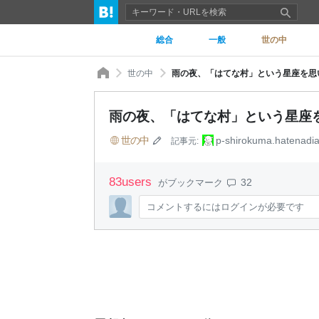
総合
一般
世の中
世の中
雨の夜、「はてな村」という星座を思い
雨の夜、「はてな村」という星座を
世の中
p-shirokuma.hatenadi
記事元:
83
users
32
がブックマーク
コメントするにはログインが必要です