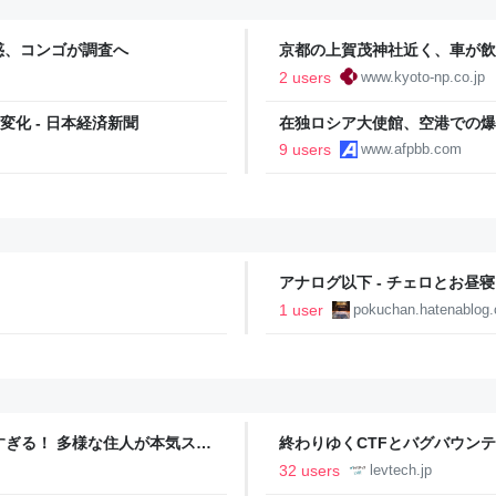
惑、コンゴが調査へ
京都の上賀茂神社近く、車が飲
呼びかけ｜京都新聞デジタル 
2 users
www.kyoto-np.co.jp
化 - 日本経済新聞
在独ロシア大使館、空港での爆
9 users
www.afpbb.com
アナログ以下 - チェロとお昼寝
1 user
pokuchan.hatenablog
ツすぎる！ 多様な住人が本気スキ
終わりゆくCTFとバグバウン
の価値向上”戦略 東京・中央
ること【フォーカス】 - レバテ
32 users
levtech.jp