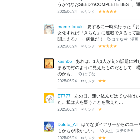
うか?(なおSEEDのCOMPLETE B
2025/06/24
リンク
y
y
y
y
y
el
el
el
el
el
lo
lo
lo
lo
lo
mame-tanuki
要するに一時流行った「お
w
w
w
w
w
女化すれば『きらら』に連載できるって話
聞こえる♪」←病気だ！
はてな村
漫画
2025/06/24
リンク
y
y
y
y
y
el
el
el
el
el
lo
lo
lo
lo
lo
kash06
あれは、1人1人が旬の話題に対
w
w
w
w
w
まるで村のように見えたものだとして、
のかも。
はてな
2025/06/24
リンク
y
y
el
el
lo
lo
ET777
あの日、迷い込んだはてな村はい
w
w
た。私は人を疑うことを覚えた…
2025/06/24
リンク
y
el
lo
Delete_All
はてなダイアリーからのユー
w
もかもが懐かしい。
人生
ステKISS
2025/06/24
リンク
y
y