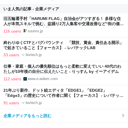
いま人気の記事 - 企業メディア
旧五輪選手村「HARUMI FLAG」自治会がアツすぎる！ 多様な住
人が本気スキルで挑む、盆踊り2万人集客や交通改善など“街の価値
向上”戦略 東京・中央区
116 users
suumo.jp
終わりゆくCTFとバグバウンティ 「競技、賞金、責任ある開示」
で起きていること【フォーカス】 - レバテックLAB
33 users
levtech.jp
仕事・家庭・個人の優先順位はもっと柔軟に変えていい 40代のわ
たしが10年後の自分に伝えたいこと - りっすん by イーアイデム
112 users
www.e-aidem.com
21年ぶり新作、ドット絵エディタ「EDGE1」「EDGE2」
「Edge3」の歴史について作者に聞く【フォーカス】 - レバテック
LAB
91 users
levtech.jp
企業メディアをもっと読む