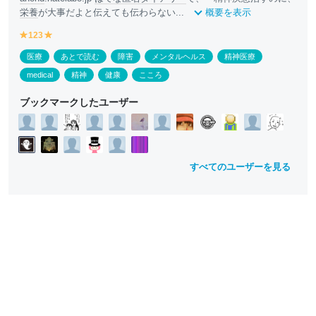
栄養
が大事だよと伝えても伝わらない...
概要を表示
123
y
y
e
e
医療
あとで読む
障害
メンタルヘルス
精神医療
ll
ll
o
o
medical
精神
健康
こころ
w
w
ブックマークしたユーザー
すべてのユーザーを見る