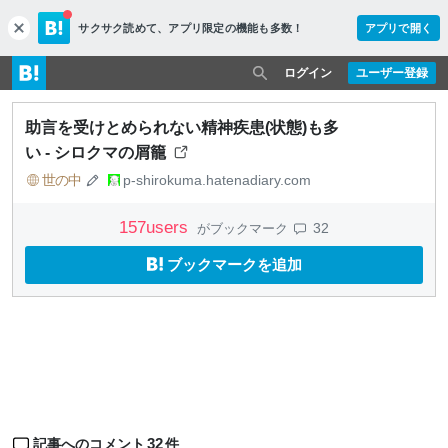
サクサク読めて、
アプリ限定の機能も多数！
アプリで開く
c
l
o
ログイン
ユーザー登録
s
e
助言を受けとめられない精神疾患(状態)も多
い - シロクマの屑籠
世の中
p-shirokuma.hatenadiary.com
157
users
32
がブックマーク
ブックマークを追加
32
記事へのコメント
件