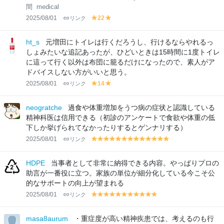
間
medical
2025/08/01
リンク
22
y
y
el
el
lo
lo
ht_s
元増田にトイレは行くだろうし、行けるならやれるっ
w
w
しょみたいな追記あったが、ひどいときは15時間に1度トイレ
に這って行く以外は布団に籠るだけになったので、素人がア
ドバイスしない方がいいと思う。
2025/08/01
リンク
14
y
y
el
el
lo
lo
neogratche
過食や体重増加をうつ病の症状と認識している
w
w
精神科医は信用できる（初診のアンケートで食欲や体重の低
下しか挙げられてなかったりするとゲンナリする）
2025/08/01
リンク
y
y
y
y
y
y
y
y
y
y
y
y
y
el
el
el
el
el
el
el
el
el
el
el
el
el
lo
lo
lo
lo
lo
lo
lo
lo
lo
lo
lo
lo
lo
HDPE
当事者として非常に納得できる内容。やっぱりプロの
w
w
w
w
w
w
w
w
w
w
w
w
w
助言が一番役に立つ。家族の単位が細分化している今こそ公
的なサポートの向上が望まれる
2025/08/01
リンク
y
y
y
y
y
y
y
y
y
y
y
el
el
el
el
el
el
el
el
el
el
el
lo
lo
lo
lo
lo
lo
lo
lo
lo
lo
lo
masa8aurum
・重症度が高い精神疾患では、考えるのも行