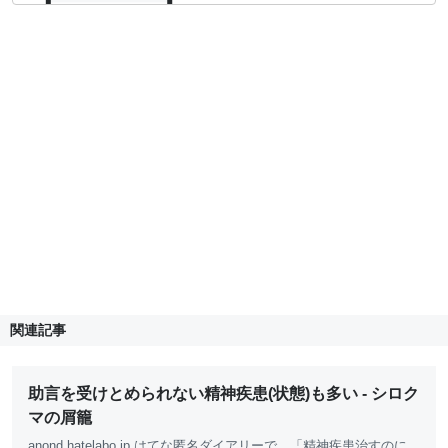
関連記事
助言を受けとめられない精神疾患(状態)も多い - シロク
マの屑籠
anond
.hatelabo.jp
はてな匿名ダイアリー
で、「精神疾患治すのに、