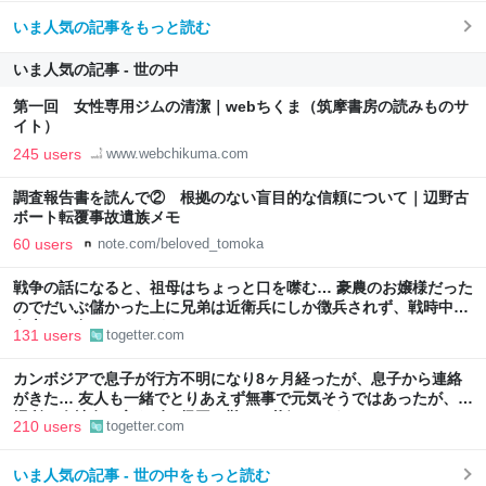
いま人気の記事をもっと読む
いま人気の記事 - 世の中
第一回 女性専用ジムの清潔｜webちくま（筑摩書房の読みものサ
イト）
245 users
www.webchikuma.com
調査報告書を読んで② 根拠のない盲目的な信頼について｜辺野古
ボート転覆事故遺族メモ
60 users
note.com/beloved_tomoka
戦争の話になると、祖母はちょっと口を噤む… 豪農のお嬢様だった
のでだいぶ儲かった上に兄弟は近衛兵にしか徴兵されず、戦時中も
白米しか食べたことがなかった
131 users
togetter.com
カンボジアで息子が行方不明になり8ヶ月経ったが、息子から連絡
がきた… 友人も一緒でとりあえず無事で元気そうではあったが、居
場所や会社名も言えず、帰国も難しい状況のよう
210 users
togetter.com
いま人気の記事 - 世の中をもっと読む