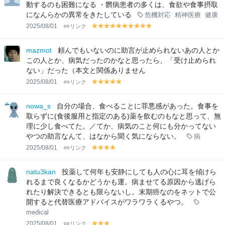
w
w
w
w
w
w
w
w
w
w
w
動するのも困難になる ・欝病患者の多くは、食欲や食事摂取
になんらかの異常をきたしている
危機対応
精神医療
健康
2025/08/01
リンク
y
y
y
y
y
y
y
y
y
y
el
el
el
el
el
el
el
el
el
el
lo
lo
lo
lo
lo
lo
lo
lo
lo
lo
mazmot
頼んでもいないのに助言が止められないあの人とか
w
w
w
w
w
w
w
w
w
w
この人とか、病気だったのかなと思ったら、「受け止められ
ない」だった（本文と関係ありません
2025/08/01
リンク
y
y
y
y
y
el
el
el
el
el
lo
lo
lo
lo
lo
nowa_s
自分の場合、食べることに罪悪感があった。食事を
w
w
w
w
w
取らずに(食後服用と指定のある)薬を飲むのもなと思って、無
理に少し食べてた。／てか、病気のこと何にも分かってない
やつの助言なんて、はなから聞く気にならない。
病
2025/08/01
リンク
y
y
y
y
el
el
el
el
lo
lo
lo
lo
natu3kan
投薬して何年も安静にしても人の心に耳を傾けら
w
w
w
w
れるまで良くなるかどうかも運。病ませてる原因から逃げら
れたり解決できるとも限らないし。末期癌なのをネットで公
開すると代替医療アドバイスがワラワラくるやつ。
medical
2025/08/01
リンク