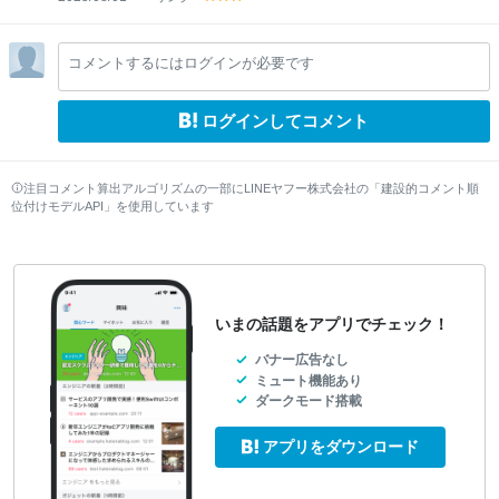
y
y
y
el
el
el
lo
lo
lo
コメントするにはログインが必要です
w
w
w
ログインしてコメント
注目コメント算出アルゴリズムの一部にLINEヤフー株式会社の「建設的コメント順
位付けモデルAPI」を使用しています
いまの話題をアプリでチェック！
バナー広告なし
ミュート機能あり
ダークモード搭載
アプリをダウンロード