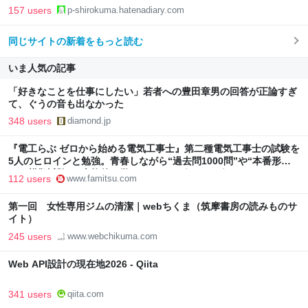
157 users
p-shirokuma.hatenadiary.com
同じサイトの新着をもっと読む
いま人気の記事
「好きなことを仕事にしたい」若者への豊田章男の回答が正論すぎ
て、ぐうの音も出なかった
348 users
diamond.jp
『電工らぶ ゼロから始める電気工事士』第二種電気工事士の試験を
5人のヒロインと勉強。青春しながら“過去問1000問”や“本番形式
CBT模擬試験”で本格的に学べるノベルゲーム | ゲーム・エンタメ
112 users
www.famitsu.com
最新情報のファミ通.com
第一回 女性専用ジムの清潔｜webちくま（筑摩書房の読みものサ
イト）
245 users
www.webchikuma.com
Web API設計の現在地2026 - Qiita
341 users
qiita.com