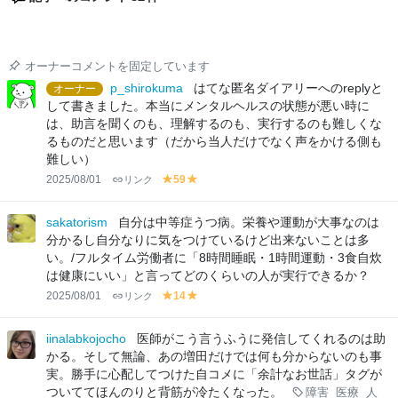
オーナーコメントを固定しています
p_shirokuma
はてな匿名ダイアリーへのreplyと
オーナー
して書きました。本当にメンタルヘルスの状態が悪い時に
は、助言を聞くのも、理解するのも、実行するのも難しくな
るものだと思います（だから当人だけでなく声をかける側も
難しい）
2025/08/01
リンク
59
y
y
el
el
lo
lo
sakatorism
自分は中等症うつ病。栄養や運動が大事なのは
w
w
分かるし自分なりに気をつけているけど出来ないことは多
い。/フルタイム労働者に「8時間睡眠・1時間運動・3食自炊
は健康にいい」と言ってどのくらいの人が実行できるか？
2025/08/01
リンク
14
y
y
el
el
lo
lo
iinalabkojocho
医師がこう言うふうに発信してくれるのは助
w
w
かる。そして無論、あの増田だけでは何も分からないのも事
実。勝手に心配してつけた自コメに「余計なお世話」タグが
ついててほんのりと背筋が冷たくなった。
障害
医療
人