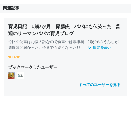
関連記事
育児日記 1歳7か月 胃腸炎→パパにも伝染った - 普
通のリーマンパパの育児ブログ
今回の記事はお腹の話なので
食
事中は非推奨。我が子のうんちが2
週間ほど緩かった。今までも硬くなったり...
概要を表示
14
y
y
e
e
ブックマークしたユーザー
ll
ll
o
o
w
w
すべてのユーザーを見る