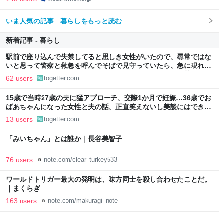
いま人気の記事 - 暮らしをもっと読む
新着記事 - 暮らし
駅前で座り込んで失禁してると思しき女性がいたので、尋常ではな
いと思って警察と救急を呼んでそばで見守っていたら、急に現れた
女性に「あなた何してるんですか！？」とスマホをはたき落とされ
62 users
togetter.com
た話
15歳で当時27歳の夫に猛アプローチ、交際1か月で妊娠…36歳でお
ばあちゃんになった女性と夫の話、正直笑えないし美談にはできな
いのでは？
13 users
togetter.com
「みいちゃん」とは誰か｜長谷美智子
76 users
note.com/clear_turkey533
ワールドトリガー最大の発明は、味方同士を殺し合わせたことだ。
｜まくらぎ
163 users
note.com/makuragi_note