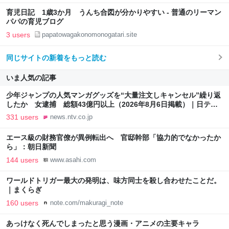
育児日記 1歳3か月 うんち合図が分かりやすい - 普通のリーマン
パパの育児ブログ
3 users
papatowagakonomonogatari.site
同じサイトの新着をもっと読む
いま人気の記事
少年ジャンプの人気マンガグッズを“大量注文しキャンセル”繰り返
したか 女逮捕 総額43億円以上（2026年8月6日掲載）｜日テレ
NEWS NNN
331 users
news.ntv.co.jp
エース級の財務官僚が異例転出へ 官邸幹部「協力的でなかったか
ら」：朝日新聞
144 users
www.asahi.com
ワールドトリガー最大の発明は、味方同士を殺し合わせたことだ。
｜まくらぎ
160 users
note.com/makuragi_note
あっけなく死んでしまったと思う漫画・アニメの主要キャラ