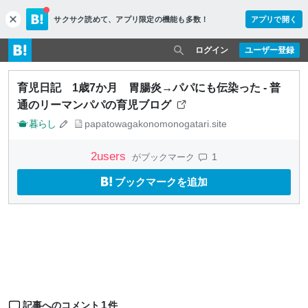
サクサク読めて、
アプリ限定の機能も多数！
アプリで開く
c
l
o
ログイン
ユーザー登録
s
e
育児日記 1歳7か月 胃腸炎→パパにも伝染った - 普
通のリーマンパパの育児ブログ
暮らし
papatowagakonomonogatari.site
2
users
1
がブックマーク
ブックマークを追加
1
記事へのコメント
件