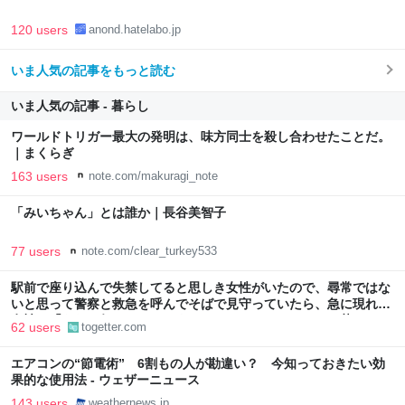
120 users
anond.hatelabo.jp
いま人気の記事をもっと読む
いま人気の記事 - 暮らし
ワールドトリガー最大の発明は、味方同士を殺し合わせたことだ。
｜まくらぎ
163 users
note.com/makuragi_note
「みいちゃん」とは誰か｜長谷美智子
77 users
note.com/clear_turkey533
駅前で座り込んで失禁してると思しき女性がいたので、尋常ではな
いと思って警察と救急を呼んでそばで見守っていたら、急に現れた
女性に「あなた何してるんですか！？」とスマホをはたき落とされ
62 users
togetter.com
た話
エアコンの“節電術” 6割もの人が勘違い？ 今知っておきたい効
果的な使用法 - ウェザーニュース
143 users
weathernews.jp