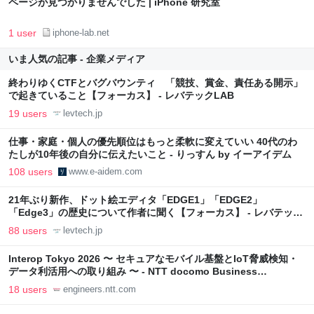
ページが見つかりませんでした | iPhone 研究室
1 user
iphone-lab.net
いま人気の記事 - 企業メディア
終わりゆくCTFとバグバウンティ 「競技、賞金、責任ある開示」
で起きていること【フォーカス】 - レバテックLAB
19 users
levtech.jp
仕事・家庭・個人の優先順位はもっと柔軟に変えていい 40代のわ
たしが10年後の自分に伝えたいこと - りっすん by イーアイデム
108 users
www.e-aidem.com
21年ぶり新作、ドット絵エディタ「EDGE1」「EDGE2」
「Edge3」の歴史について作者に聞く【フォーカス】 - レバテック
LAB
88 users
levtech.jp
Interop Tokyo 2026 〜 セキュアなモバイル基盤とIoT脅威検知・
データ利活用への取り組み 〜 - NTT docomo Business
Engineers' Blog
18 users
engineers.ntt.com