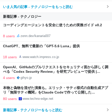
いま人気の記事 - テクノロジーをもっと読む
新着記事 - テクノロジー
コーディングエージェントを安全に使うための実務ガイド v0.2
8 users
zenn.dev/kanaria007
ChatGPT、無料で最新の「GPT-5.6 Luna」提供
18 users
www.watch.impress.co.jp
OpenAI、GitHubのプルリクエストをセキュリティ面から詳しく調
べる「Codex Security Review」を研究プレビューで提供 |
gihyo.jp
4 users
gihyo.jp
本物と偽物を混ぜた演奏も。エリック・サティ様式の自動生成アプ
リ「無限サティ機関」をClaude Codeで作って公開した
（CloseBox） | テクノエッジ TechnoEdge
80 users
www.techno-edge.net
新着記事 - テクノロジーをもっと読む