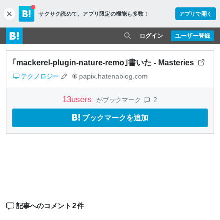
サクサク読めて、
アプリ限定の機能も多数！
アプリで開く
c
l
o
ログイン
ユーザー登録
s
e
｢mackerel-plugin-nature-remo｣書いた - Masteries
テクノロジー
papix.hatenablog.com
13
users
2
がブックマーク
ブックマークを追加
2
記事へのコメント
件