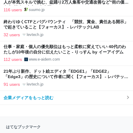
人が本気スキルで挑む、盆踊り2万人集客や交通改善など“街の価値
向上”戦略 東京・中央区
116 users
suumo.jp
終わりゆくCTFとバグバウンティ 「競技、賞金、責任ある開示」
で起きていること【フォーカス】 - レバテックLAB
32 users
levtech.jp
仕事・家庭・個人の優先順位はもっと柔軟に変えていい 40代のわ
たしが10年後の自分に伝えたいこと - りっすん by イーアイデム
112 users
www.e-aidem.com
21年ぶり新作、ドット絵エディタ「EDGE1」「EDGE2」
「Edge3」の歴史について作者に聞く【フォーカス】 - レバテック
LAB
91 users
levtech.jp
企業メディアをもっと読む
はてなブックマーク