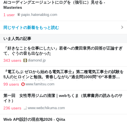
AIコーディングエージェントにログを（強引に）見せる -
Masteries
1 user
papix.hatenablog.com
同じサイトの新着をもっと読む
いま人気の記事
「好きなことを仕事にしたい」若者への豊田章男の回答が正論すぎ
て、ぐうの音も出なかった
343 users
diamond.jp
『電工らぶ ゼロから始める電気工事士』第二種電気工事士の試験を
5人のヒロインと勉強。青春しながら“過去問1000問”や“本番形式
CBT模擬試験”で本格的に学べるノベルゲーム | ゲーム・エンタメ
99 users
www.famitsu.com
最新情報のファミ通.com
第一回 女性専用ジムの清潔｜webちくま（筑摩書房の読みものサ
イト）
236 users
www.webchikuma.com
Web API設計の現在地2026 - Qiita