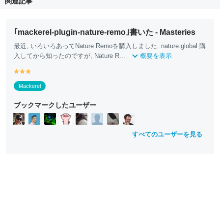
関連記事
｢mackerel-plugin-nature-remo｣書いた - Masteries
最近, いろいろあってNature R
em
oを購入しました. nature.global 購
入してから知ったのですが, Nature R...
概要を表示
y
y
y
e
e
e
Mackerel
ll
ll
ll
o
o
o
ブックマークしたユーザー
w
w
w
すべてのユーザーを見る