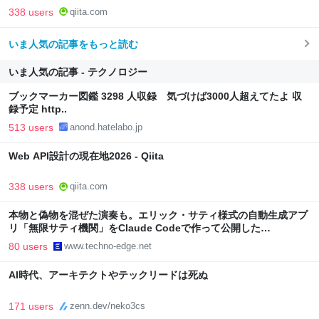
338 users
qiita.com
いま人気の記事をもっと読む
いま人気の記事 - テクノロジー
ブックマーカー図鑑 3298 人収録 気づけば3000人超えてたよ 収
録予定 http..
513 users
anond.hatelabo.jp
Web API設計の現在地2026 - Qiita
338 users
qiita.com
本物と偽物を混ぜた演奏も。エリック・サティ様式の自動生成アプ
リ「無限サティ機関」をClaude Codeで作って公開した
（CloseBox） | テクノエッジ TechnoEdge
80 users
www.techno-edge.net
AI時代、アーキテクトやテックリードは死ぬ
171 users
zenn.dev/neko3cs