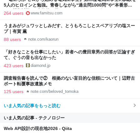
5人のヒロインと勉強。青春しながら“過去問1000問”や“本番形式
CBT模擬試験”で本格的に学べるノベルゲーム | ゲーム・エンタメ
264 users
www.famitsu.com
最新情報のファミ通.com
うまみがジュワッとしみだす、とうもろこしとスペアリブの塩スー
プ｜有賀 薫
88 users
note.com/kaorun
「好きなことを仕事にしたい」若者への豊田章男の回答が正論すぎ
て、ぐうの音も出なかった
423 users
diamond.jp
調査報告書を読んで② 根拠のない盲目的な信頼について｜辺野古
ボート転覆事故遺族メモ
125 users
note.com/beloved_tomoka
いま人気の記事をもっと読む
いま人気の記事 - テクノロジー
Web API設計の現在地2026 - Qiita