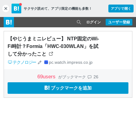
サクサク読めて、
アプリ限定の機能も多数！
アプリで開く
c
l
o
ログイン
ユーザー登録
s
e
【やじうまミニレビュー】 NTP固定のWi-
Fi時計？Formia「HWC-030WLAN」を試
して分かったこと
テクノロジー
pc.watch.impress.co.jp
69
users
26
がブックマーク
ブックマークを追加