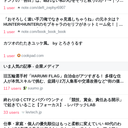
ドンナの「告白」は、眠れない私の心をそっと救うのか？〜｜ウエ
ハラマキ
1 user
note.com/deft_zephyr6907
「おそろしく速い手刀俺でなきゃ見逃しちゃうね」の元ネタは？
HUNTER×HUNTERのモブキャラのセリフがネットミーム化！｜ほ
んのび＠おすすめ本紹介
1 user
note.com/book_book_book
カツオのたたきユッケ風。 by とろさうるす
1 user
cookpad.com
いま人気の記事 - 企業メディア
旧五輪選手村「HARUMI FLAG」自治会がアツすぎる！ 多様な住
人が本気スキルで挑む、盆踊り2万人集客や交通改善など“街の価値
向上”戦略 東京・中央区
117 users
suumo.jp
終わりゆくCTFとバグバウンティ 「競技、賞金、責任ある開示」
で起きていること【フォーカス】 - レバテックLAB
33 users
levtech.jp
仕事・家庭・個人の優先順位はもっと柔軟に変えていい 40代のわ