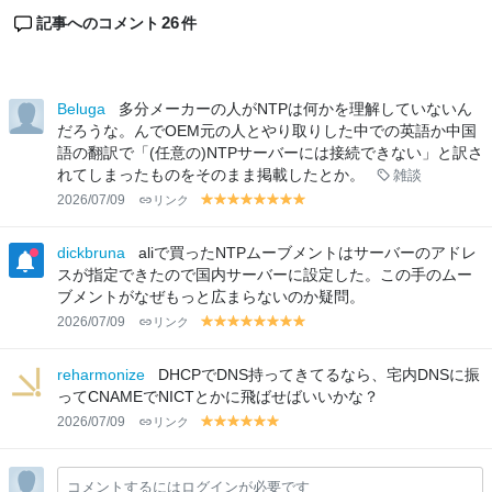
26
記事へのコメント
件
Beluga
多分メーカーの人がNTPは何かを理解していないん
だろうな。んでOEM元の人とやり取りした中での英語か中国
語の翻訳で「(任意の)NTPサーバーには接続できない」と訳さ
れてしまったものをそのまま掲載したとか。
雑談
2026/07/09
リンク
y
y
y
y
y
y
y
y
el
el
el
el
el
el
el
el
lo
lo
lo
lo
lo
lo
lo
lo
dickbruna
aliで買ったNTPムーブメントはサーバーのアドレ
w
w
w
w
w
w
w
w
スが指定できたので国内サーバーに設定した。この手のムー
ブメントがなぜもっと広まらないのか疑問。
2026/07/09
リンク
y
y
y
y
y
y
y
y
el
el
el
el
el
el
el
el
lo
lo
lo
lo
lo
lo
lo
lo
reharmonize
DHCPでDNS持ってきてるなら、宅内DNSに振
w
w
w
w
w
w
w
w
ってCNAMEでNICTとかに飛ばせばいいかな？
2026/07/09
リンク
y
y
y
y
y
y
el
el
el
el
el
el
lo
lo
lo
lo
lo
lo
コメントするにはログインが必要です
w
w
w
w
w
w