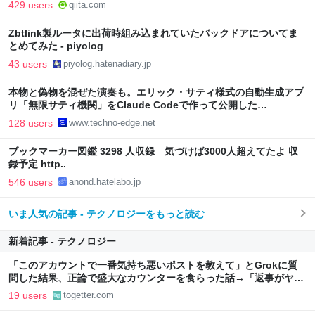
429 users
qiita.com
Zbtlink製ルータに出荷時組み込まれていたバックドアについてま
とめてみた - piyolog
43 users
piyolog.hatenadiary.jp
本物と偽物を混ぜた演奏も。エリック・サティ様式の自動生成アプ
リ「無限サティ機関」をClaude Codeで作って公開した
（CloseBox） | テクノエッジ TechnoEdge
128 users
www.techno-edge.net
ブックマーカー図鑑 3298 人収録 気づけば3000人超えてたよ 収
録予定 http..
546 users
anond.hatelabo.jp
いま人気の記事 - テクノロジーをもっと読む
新着記事 - テクノロジー
「このアカウントで一番気持ち悪いポストを教えて」とGrokに質
問した結果、正論で盛大なカウンターを食らった話→「返事がヤバ
い」「AIの反乱か？」「お前感情あるだろ」の声も
19 users
togetter.com