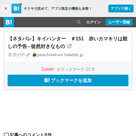
サクサク読めて、
アプリ限定の機能も多数！
アプリで開く
c
l
o
ログイン
ユーザー登録
s
e
【ネタバレ】キイハンター ＃151 赤いカマキリは殺
しの予告 - 徒然好きなもの
世の中
peachredrum.hateblo.jp
1
user
0
がブックマーク
ブックマークを追加
0
記事へのコメント
件