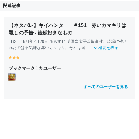
関連記事
【ネタバレ】キイハンター ＃151 赤いカマキリは
殺しの予告 - 徒然好きなもの
TBS 1971年2月20日 あらすじ 某国皇太子暗殺
事件
。現場に残さ
れたのは不気味な赤いカマキリ。それは国...
概要を表示
y
y
y
e
e
e
ブックマークしたユーザー
ll
ll
ll
o
o
o
w
w
w
すべてのユーザーを見る