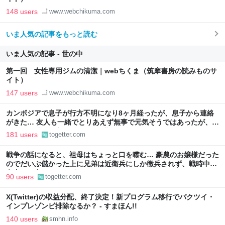
148 users
www.webchikuma.com
いま人気の記事をもっと読む
いま人気の記事 - 世の中
第一回 女性専用ジムの清潔｜webちくま（筑摩書房の読みものサ
イト）
147 users
www.webchikuma.com
カンボジアで息子が行方不明になり8ヶ月経ったが、息子から連絡
がきた… 友人も一緒でとりあえず無事で元気そうではあったが、居
場所や会社名も言えず、帰国も難しい状況のよう
181 users
togetter.com
戦争の話になると、祖母はちょっと口を噤む… 豪農のお嬢様だった
のでだいぶ儲かった上に兄弟は近衛兵にしか徴兵されず、戦時中も
白米しか食べたことがなかった
90 users
togetter.com
X(Twitter)の収益分配、終了決定！新プログラム移行でパクツイ・
インプレゾンビ排除なるか？ - すまほん!!
140 users
smhn.info