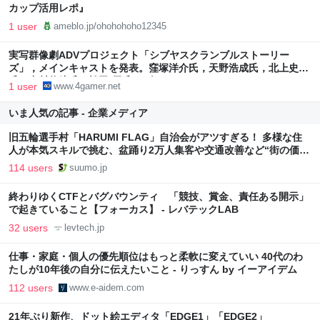
カップ活用レポ』
1 user
ameblo.jp/ohohohoho12345
実写群像劇ADVプロジェクト「シブヤスクランブルストーリー
ズ」，メインキャストを発表。窪塚洋介氏，天野浩成氏，北上史欧
氏，中村悠斗氏，松田 優氏の5人に
1 user
www.4gamer.net
いま人気の記事 - 企業メディア
旧五輪選手村「HARUMI FLAG」自治会がアツすぎる！ 多様な住
人が本気スキルで挑む、盆踊り2万人集客や交通改善など“街の価値
向上”戦略 東京・中央区
114 users
suumo.jp
終わりゆくCTFとバグバウンティ 「競技、賞金、責任ある開示」
で起きていること【フォーカス】 - レバテックLAB
32 users
levtech.jp
仕事・家庭・個人の優先順位はもっと柔軟に変えていい 40代のわ
たしが10年後の自分に伝えたいこと - りっすん by イーアイデム
112 users
www.e-aidem.com
21年ぶり新作、ドット絵エディタ「EDGE1」「EDGE2」