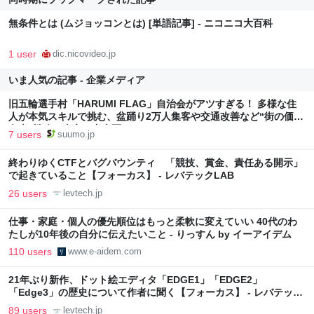
無条件とは (ムジョッコンとは) [単語記事] - ニコニコ大百科
1 user
dic.nicovideo.jp
いま人気の記事 - 企業メディア
旧五輪選手村「HARUMI FLAG」自治会がアツすぎる！ 多様な住
人が本気スキルで挑む、盆踊り2万人集客や交通改善など“街の価値
向上”戦略 東京・中央区
7 users
suumo.jp
終わりゆくCTFとバグバウンティ 「競技、賞金、責任ある開示」
で起きていること【フォーカス】 - レバテックLAB
26 users
levtech.jp
仕事・家庭・個人の優先順位はもっと柔軟に変えていい 40代のわ
たしが10年後の自分に伝えたいこと - りっすん by イーアイデム
110 users
www.e-aidem.com
21年ぶり新作、ドット絵エディタ「EDGE1」「EDGE2」
「Edge3」の歴史について作者に聞く【フォーカス】 - レバテック
LAB
89 users
levtech.jp