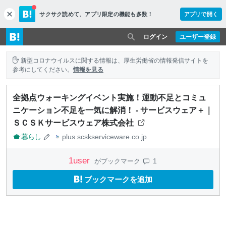
サクサク読めて、
アプリ限定の機能も多数！
アプリで開く
c
l
o
ログイン
ユーザー登録
s
e
新型コロナウイルスに関する情報は、厚生労働省の情報発信サイトを
参考にしてください。
情報を見る
全拠点ウォーキングイベント実施！運動不足とコミュ
ニケーション不足を一気に解消！ - サービスウェア＋｜
ＳＣＳＫサービスウェア株式会社
暮らし
plus.scskserviceware.co.jp
1
user
1
がブックマーク
ブックマークを追加