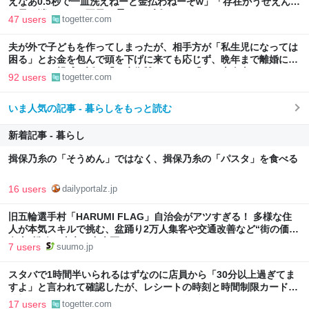
えなあ0.5秒で一皿洗えねーと金払わねーぞw」「存在がうぜえんだ
よ早く消えろ」と耳元で囁かれた話
47 users
togetter.com
夫が外で子どもを作ってしまったが、相手方が「私生児になっては
困る」とお金を包んで頭を下げに来ても応じず、晩年まで離婚に応
じなかった親戚の話→「一生復讐になる」「これ本人幸せなの？」
92 users
togetter.com
いま人気の記事 - 暮らしをもっと読む
新着記事 - 暮らし
揖保乃糸の「そうめん」ではなく、揖保乃糸の「パスタ」を食べる
16 users
dailyportalz.jp
旧五輪選手村「HARUMI FLAG」自治会がアツすぎる！ 多様な住
人が本気スキルで挑む、盆踊り2万人集客や交通改善など“街の価値
向上”戦略 東京・中央区
7 users
suumo.jp
スタバで1時間半いられるはずなのに店員から「30分以上過ぎてま
すよ」と言われて確認したが、レシートの時刻と時間制限カードの
時刻の差が13秒しかない→その後13秒で退店することに
17 users
togetter.com