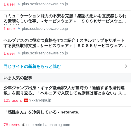
1 user
plus.scskserviceware.co.jp
コミュニケーション能力の不安を克服！感謝の思いを直接感じられ
る素晴らしい仕事。 - サービスウェア＋｜ＳＣＳＫサービスウェア
株式会社
1 user
plus.scskserviceware.co.jp
ヘルプデスクに役立つ資格を4つご紹介！スキルアップをサポート
する資格取得支援 - サービスウェア＋｜ＳＣＳＫサービスウェア株
式会社
1 user
plus.scskserviceware.co.jp
同じサイトの新着をもっと読む
いま人気の記事
少年ジャンプ出身・ギャグ漫画家2人が当時の「過酷すぎる週刊連
載」を振り返る。「ヘルニアで入院しても原稿は落とさない」スト
イックな舞台裏 | 日刊SPA!
123 users
nikkan-spa.jp
「感性さん」を冷笑している - netenete.
78 users
nete-nete.hatenablog.com