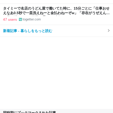
タイミーで名店のうどん屋で働いてた時に、15分ごとに「仕事おせ
えなあ0.5秒で一皿洗えねーと金払わねーぞw」「存在がうぜえんだ
よ早く消えろ」と耳元で囁かれた話
47 users
togetter.com
新着記事 - 暮らしをもっと読む
同時期にブックマークされた記事