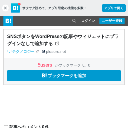
サクサク読めて、
アプリ限定の機能も多数！
アプリで開く
c
l
o
ログイン
ユーザー登録
s
e
SNSボタンをWordPressの記事やウィジェットにプラ
グインなしで追加する
テクノロジー
plusers.net
5
users
0
がブックマーク
ブックマークを追加
0
記事へのコメント
件