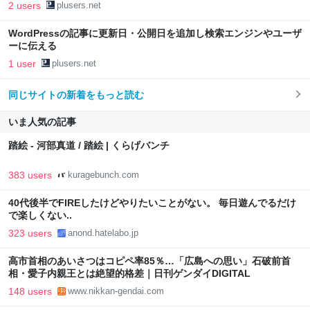
2 users
plusers.net
WordPressの記事に更新日・公開日を追加し検索エンジンやユーザ
ーに伝える
1 user
plusers.net
同じサイトの新着をもっと読む
いま人気の記事
踏絵 - 河部真道 / 踏絵 | くらげバンチ
383 users
kuragebunch.com
40代後半でFIREしたけどやりたいことがない。 毎日遊んでるだけ
で楽しくない..
323 users
anond.hatelabo.jp
高市首相のあいさつはコピペ率85％…「広島への思い」石破前首
相・愛子内親王とは絶望的格差｜日刊ゲンダイDIGITAL
148 users
www.nikkan-gendai.com