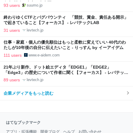
向上”戦略 東京・中央区
93 users
suumo.jp
終わりゆくCTFとバグバウンティ 「競技、賞金、責任ある開示」
で起きていること【フォーカス】 - レバテックLAB
31 users
levtech.jp
仕事・家庭・個人の優先順位はもっと柔軟に変えていい 40代のわ
たしが10年後の自分に伝えたいこと - りっすん by イーアイデム
111 users
www.e-aidem.com
21年ぶり新作、ドット絵エディタ「EDGE1」「EDGE2」
「Edge3」の歴史について作者に聞く【フォーカス】 - レバテック
LAB
89 users
levtech.jp
企業メディアをもっと読む
はてなブックマーク
アプリ・拡張機能
開発ブログ
ヘルプ
お問い合わせ