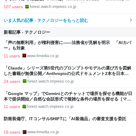
走り回る。復活記念で2026年末まで500円
107 users
forest.watch.impress.co.jp
いま人気の記事 - テクノロジーをもっと読む
新着記事 - テクノロジー
「声の無断利用」が権利侵害に――法務省が見解を明示 「AIカバ
ー」も対象
11 users
www.itmedia.co.jp
「Claude」シリーズ第5世代のプロンプトやモデルの選び方を図解
した書籍が無償公開／Anthropicの公式ドキュメント2本を日本語
で図解した『Claude 5世代 マスターガイド』【Book Watch/ニュ
24 users
forest.watch.impress.co.jp
ース】
「Google マップ」でGeminiとのチャットで場所を探せる機能が日
本で提供開始／自然な会話形式で複雑な条件の場所を探せる［マッ
プに相談］の対象国が拡大
11 users
forest.watch.impress.co.jp
防衛装備庁、ITコンサルSHIFTに「AI装備品」の審査支援を委託
16 users
www.itmedia.co.jp