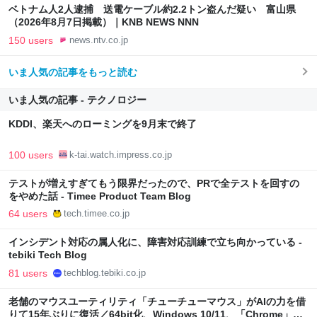
ベトナム人2人逮捕 送電ケーブル約2.2トン盗んだ疑い 富山県
（2026年8月7日掲載）｜KNB NEWS NNN
150 users
news.ntv.co.jp
いま人気の記事をもっと読む
いま人気の記事 - テクノロジー
KDDI、楽天へのローミングを9月末で終了
100 users
k-tai.watch.impress.co.jp
テストが増えすぎてもう限界だったので、PRで全テストを回すの
をやめた話 - Timee Product Team Blog
64 users
tech.timee.co.jp
インシデント対応の属人化に、障害対応訓練で立ち向かっている -
tebiki Tech Blog
81 users
techblog.tebiki.co.jp
老舗のマウスユーティリティ「チューチューマウス」がAIの力を借
りて15年ぶりに復活／64bit化、Windows 10/11、「Chrome」も