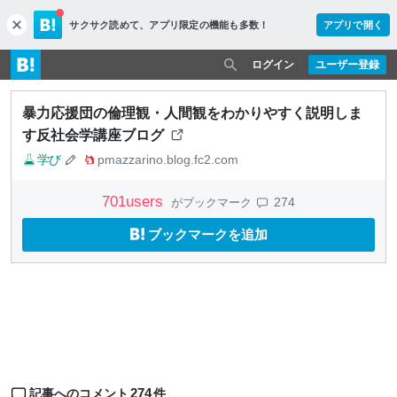
サクサク読めて、
アプリ限定の機能も多数！
アプリで開く
c
l
o
ログイン
ユーザー登録
s
e
暴力応援団の倫理観・人間観をわかりやすく説明しま
す反社会学講座ブログ
学び
pmazzarino.blog.fc2.com
701
users
274
がブックマーク
ブックマークを追加
274
記事へのコメント
件