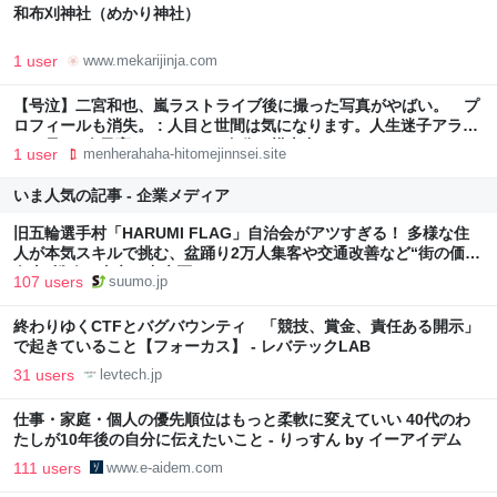
和布刈神社（めかり神社）
1 user
www.mekarijinja.com
【号泣】二宮和也、嵐ラストライブ後に撮った写真がやばい。 プ
ロフィールも消失。 : 人目と世間は気になります。人生迷子アラフ
ォー母の3人子育て。なりたい自分を模索中。
1 user
menherahaha-hitomejinnsei.site
いま人気の記事 - 企業メディア
旧五輪選手村「HARUMI FLAG」自治会がアツすぎる！ 多様な住
人が本気スキルで挑む、盆踊り2万人集客や交通改善など“街の価値
向上”戦略 東京・中央区
107 users
suumo.jp
終わりゆくCTFとバグバウンティ 「競技、賞金、責任ある開示」
で起きていること【フォーカス】 - レバテックLAB
31 users
levtech.jp
仕事・家庭・個人の優先順位はもっと柔軟に変えていい 40代のわ
たしが10年後の自分に伝えたいこと - りっすん by イーアイデム
111 users
www.e-aidem.com