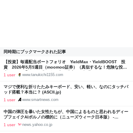
同時期にブックマークされた記事
【投資】毎週配当ポートフォリオ YieldMax・YieldBOOST 投
資 2026年5月5週目（moomoo証券）（真似するな！危険な投資
先！！その②） - 33歳でうつ病を発症し、無職になりました。
1 user
www.tanukichi1155.com
マジで便利な折りたたみキーボード、安い、軽い、なのにタッチパ
ッド搭載？本当に？ (ASCII.jp)
1 user
www.smartnews.com
中国の弾圧を暴いた女性たちが、中国によるものと思われるディー
プフェイクAIポルノの標的に（ニューズウィーク日本版） -
Yahoo!ニュース
1 user
news.yahoo.co.jp