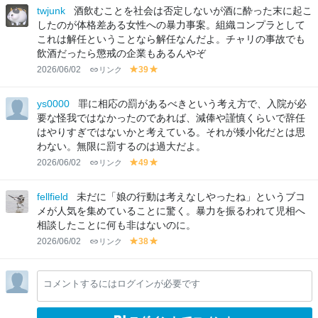
lo
lo
twjunk
酒飲むことを社会は否定しないが酒に酔った末に起こ
w
w
したのが体格差ある女性への暴力事案。組織コンプラとして
これは解任ということなら解任なんだよ。チャリの事故でも
飲酒だったら懲戒の企業もあるんやぞ
2026/06/02
リンク
39
y
y
el
el
lo
lo
ys0000
罪に相応の罰があるべきという考え方で、入院が必
w
w
要な怪我ではなかったのであれば、減俸や謹慎くらいで辞任
はやりすぎではないかと考えている。それが矮小化だとは思
わない。無限に罰するのは過大だよ。
2026/06/02
リンク
49
y
y
el
el
lo
lo
fellfield
未だに「娘の行動は考えなしやったね」というブコ
w
w
メが人気を集めていることに驚く。暴力を振るわれて児相へ
相談したことに何も非はないのに。
2026/06/02
リンク
38
y
y
el
el
lo
lo
コメントするにはログインが必要です
w
w