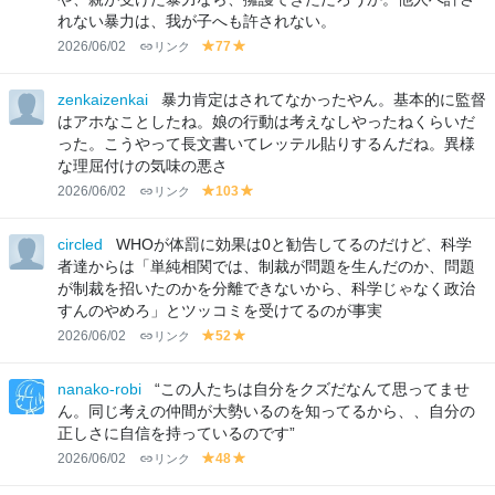
れない暴力は、我が子へも許されない。
2026/06/02
リンク
77
y
y
el
el
lo
lo
zenkaizenkai
暴力肯定はされてなかったやん。基本的に監督
w
w
はアホなことしたね。娘の行動は考えなしやったねくらいだ
った。こうやって長文書いてレッテル貼りするんだね。異様
な理屈付けの気味の悪さ
2026/06/02
リンク
103
y
y
el
el
lo
lo
circled
WHOが体罰に効果は0と勧告してるのだけど、科学
w
w
者達からは「単純相関では、制裁が問題を生んだのか、問題
が制裁を招いたのかを分離できないから、科学じゃなく政治
すんのやめろ」とツッコミを受けてるのが事実
2026/06/02
リンク
52
y
y
el
el
lo
lo
nanako-robi
“この人たちは自分をクズだなんて思ってませ
w
w
ん。同じ考えの仲間が大勢いるのを知ってるから、、自分の
正しさに自信を持っているのです”
2026/06/02
リンク
48
y
y
el
el