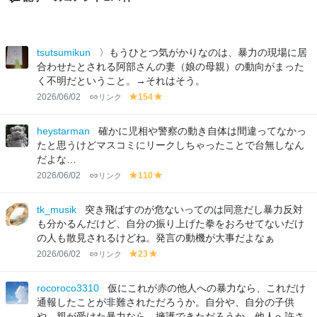
tsutsumikun
〉もうひとつ気がかりなのは、暴力の現場に居
合わせたとされる阿部さんの妻（娘の母親）の動向がまった
く不明だということ。→それはそう。
2026/06/02
リンク
154
y
y
el
el
lo
lo
heystarman
確かに児相や警察の動き自体は間違ってなかっ
w
w
たと思うけどマスコミにリークしちゃったことで台無しなん
だよな…
2026/06/02
リンク
110
y
y
el
el
lo
lo
tk_musik
突き飛ばすのが危ないってのは同意だし暴力反対
w
w
も分かるんだけど、自分の振り上げた拳をおろせてないだけ
の人も散見されるけどね。発言の動機が大事だよなぁ
2026/06/02
リンク
23
y
y
el
el
lo
lo
rocoroco3310
仮にこれが赤の他人への暴力なら、これだけ
w
w
通報したことが非難されただろうか。自分や、自分の子供
や、親が受けた暴力なら、擁護できただろうか。他人へ許さ