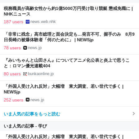
税務職員が高齢女性から約1億5000万円受け取り競艇 懲戒免職に |
NHKニュース
187 users
news.web.nhk
「非常に残念」高市総理と面会決定も…発言不可、握手のみ 8月9
日長崎の被爆体験者「何のために」 | NEWSjp
78 users
news.jp
『みいちゃんと山田さん』についてアニメ化公表と炎上で思うこ
と：ロマン優光連載404
80 users
bunkaonline.jp
「外国人受け入れ反対」大幅増 東大調査、若い世代で多く |
NEWSjp
252 users
news.jp
いま人気の記事をもっと読む
いま人気の記事 - 学び
「外国人受け入れ反対」大幅増 東大調査、若い世代で多く |