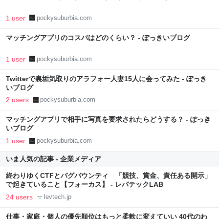
1 user
pockysuburbia.com
マッチングアプリのコスパはどのくらい？ - ぽっきいブログ
1 user
pockysuburbia.com
Twitterで裏垢気取りのアラフォー人妻15人に会ってみた - ぽっき
いブログ
2 users
pockysuburbia.com
マッチングアプリで相手に写真を要求されたらどうする？ - ぽっき
いブログ
1 user
pockysuburbia.com
いま人気の記事 - 企業メディア
終わりゆくCTFとバグバウンティ 「競技、賞金、責任ある開示」
で起きていること【フォーカス】 - レバテックLAB
24 users
levtech.jp
仕事・家庭・個人の優先順位はもっと柔軟に変えていい 40代のわ