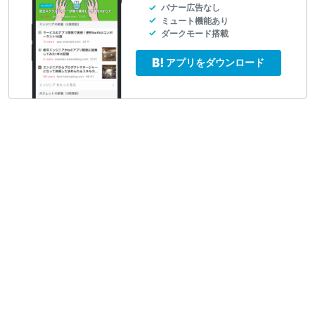
バナー広告なし
ミュート機能あり
ダークモード搭載
アプリをダウンロード