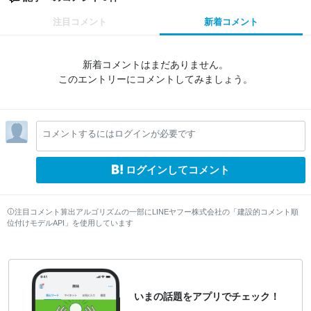
注目コメント
新着コメント
新着コメントはまだありません。
このエントリーにコメントしてみましょう。
コメントするにはログインが必要です
ログインしてコメント
注目コメント算出アルゴリズムの一部にLINEヤフー株式会社の「建設的コメント順
位付けモデルAPI」を使用しています
いまの話題をアプリでチェック！