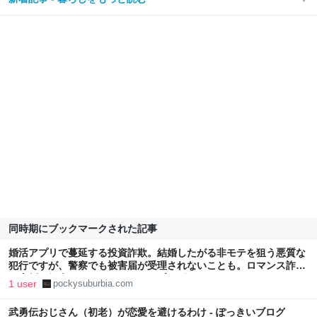
同時期にブックマークされた記事
婚活アプリで蔓延する投資詐欺。結婚したがる非モテを狙う悪質な
犯行ですが、警察でも被害届が受理されないことも。ロマンス詐欺
の事例を紹介します。 - ぽっきいブログ
1 user
pockysuburbia.com
武勇伝おじさん（初老）が恋愛を避けるわけ - ぽっきいブログ