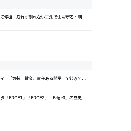
て修復 崩れず削れない工法で山を守る：朝日
ティ 「競技、賞金、責任ある開示」で起きてい
ックLAB
「EDGE1」「EDGE2」「Edge3」の歴史に
 - レバテックLAB