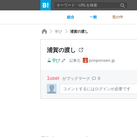
総合
一般
世の中
学び
浦賀の渡し
浦賀の渡し
学び
ponponsen.jp
記事元:
1
user
0
がブックマーク
コメントするにはログインが必要です