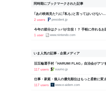
同時期にブックマークされた記事
｢あの映画見た?｣に｢私も｣と言ってはいけない
る"承認欲求のダダ漏れ現象" 無自覚に｢会話泥
2 users
president.jp
今年の節分はクッパが主役！？ 手軽に作れるお面
ピックス | Nintendo
1 user
www.nintendo.com
いま人気の記事 - 企業メディア
旧五輪選手村「HARUMI FLAG」自治会がア
ルで挑む、盆踊り2万人集客や交通改善など“街
117 users
suumo.jp
区
仕事・家庭・個人の優先順位はもっと柔軟に変えて
後の自分に伝えたいこと - りっすん by イーア
117 users
www.e-aidem.com