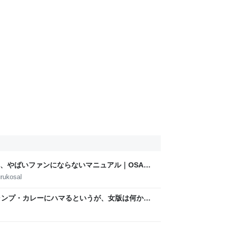
、やばいファンにならないマニュアル｜OSAKA
AMOTO
rukosal
ャンプ・カレーにハマるというが、女版は何か？
当てはまって笑った」