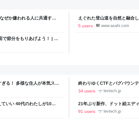
…なぜか嫌われる人に共通す
えぐれた登山道を自然と融合し
棒｣をしていることがある
新聞
5 users
www.asahi.com
で節分をもりあげよう！ | ト
ツすぎる！ 多様な住人が本気スキ
終わりゆくCTFとバグバウン
の価値向上”戦略 東京・中央
ること【フォーカス】 - レバテ
34 users
levtech.jp
いい 40代のわたしが10年
21年ぶり新作、ドット絵エディタ
イデム
ついて作者に聞く【フォーカス】
91 users
levtech.jp