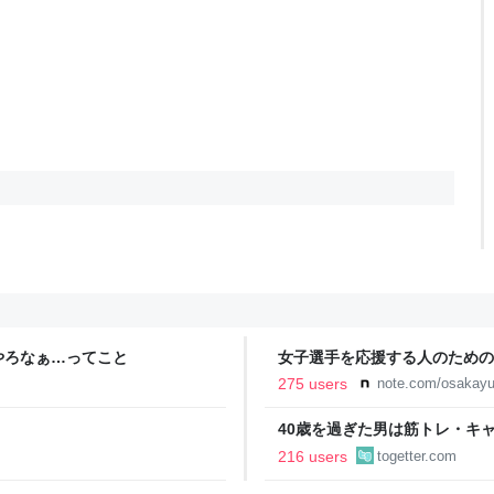
やろなぁ…ってこと
女子選手を応援する人のための
YURU KOSAL:TETSUYA KIT
275 users
note.com/osakayu
40歳を過ぎた男は筋トレ・キ
挙げられた例にドキッとする「
216 users
togetter.com