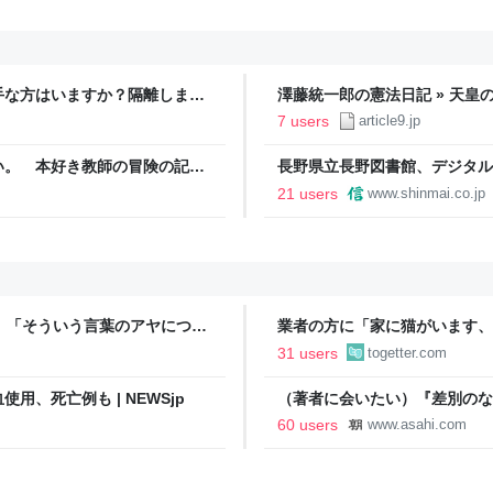
手な方はいますか？隔離します
澤藤統一郎の憲法日記 » 天
来た
ては、私はそういう文学方面は
7 users
article9.jp
出した記者の来歴
い。 本好き教師の冒険の記
長野県立長野図書館、デジタル
館初｜信濃毎日新聞デジタル 
21 users
www.shinmai.co.jp
い、「そういう言葉のアヤについ
業者の方に「家に猫がいます、
てない…」との「迷答」を引き
か？」と尋ねたら「厳選します
31 users
togetter.com
、死亡例も | NEWSjp
（著者に会いたい）『差別のな
録』 仲川啓介さん：朝日新聞
60 users
www.asahi.com