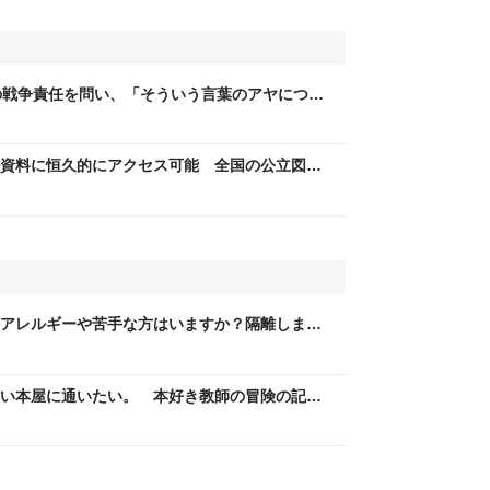
皇の戦争責任を問い、「そういう言葉のアヤについ
あまり研究もしてない…」との「迷答」を引き
資料に恒久的にアクセス可能 全国の公立図書
信州・長野県のニュースサイト
アレルギーや苦手な方はいますか？隔離します
」という返答が来た
い本屋に通いたい。 本好き教師の冒険の記