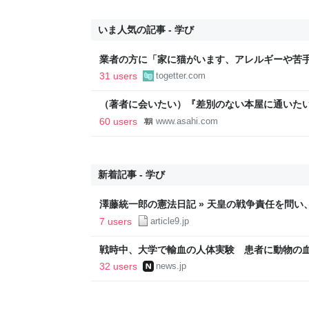
いま人気の記事 - 学び
業者の方に「家に猫がいます、アレルギーや苦
か？」と尋ねたら「厳選します」という返答が
31 users
togetter.com
（著者に会いたい）『差別のない本屋に通いた
録』 仲川啓介さん：朝日新聞
60 users
www.asahi.com
新着記事 - 学び
澤藤統一郎の憲法日記 » 天皇の戦争責任を問
ては、私はそういう文学方面はあまり研究もし
7 users
article9.jp
出した記者の来歴
戦時中、大学で輸血の人体実験 患者に動物の血使用
32 users
news.jp