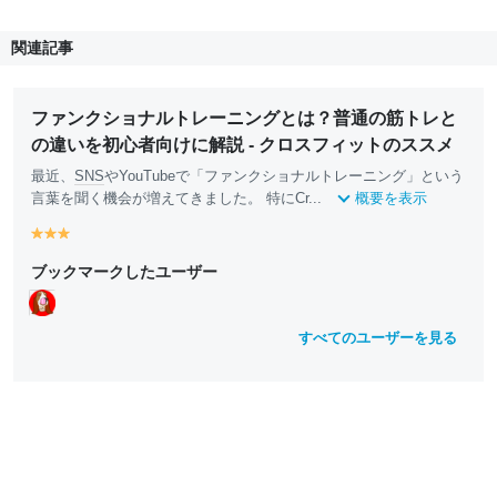
関連記事
ファンクショナルトレーニングとは？普通の筋トレと
の違いを初心者向けに解説 - クロスフィットのススメ
最近、
SNS
やYouTubeで「ファンクショナルトレーニング」という
言葉を聞く機会が増えてきました。 特にCr...
概要を表示
y
y
y
e
e
e
ブックマークしたユーザー
ll
ll
ll
o
o
o
w
w
w
すべてのユーザーを見る