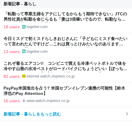
新着記事 - 暮らし
「転勤って専業主婦をアテにしてるからもう期待できない」JTCの
男性社員が転勤を命じらるも「妻は3倍稼いでるので、転勤なら辞
める」と言ったら、転勤がなくなった
18 users
togetter.com
今日ミスドで初ミスドらしきおじさんに「子どもにミスド食べたい
って言われたんですけど…これは買っとけみたいなのあります
か…？」と尋ねられるイベントが発生して、興奮した
13 users
togetter.com
これぞ着るエアコン!! コンビニで買える冷凍ペットボトルで体を
冷やす山善の水冷ベストがロードバイクにちょうどいい【ぼっち・
ざ・ろーど！その14】【空いた時間でなにしてる？】
82 users
internet.watch.impress.co.jp
PayPay米国進出を占う? 米国セブンイレブン連携の可能性【鈴木
淳也のPay Attention】
16 users
www.watch.impress.co.jp
新着記事 - 暮らしをもっと読む