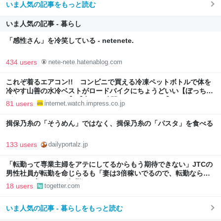
いま人気の記事をもっと読む
いま人気の記事 - 暮らし
「感性さん」を冷笑している - netenete.
434 users
nete-nete.hatenablog.com
これぞ着るエアコン!! コンビニで買える冷凍ペットボトルで体を
冷やす山善の水冷ベストがロードバイクにちょうどいい【ぼっち・
ざ・ろーど！その14】【空いた時間でなにしてる？】
81 users
internet.watch.impress.co.jp
揖保乃糸の「そうめん」ではなく、揖保乃糸の「パスタ」を食べる
133 users
dailyportalz.jp
「転勤って専業主婦をアテにしてるからもう期待できない」JTCの
男性社員が転勤を命じらるも「妻は3倍稼いでるので、転勤なら辞
める」と言ったら、転勤がなくなった
18 users
togetter.com
いま人気の記事 - 暮らしをもっと読む