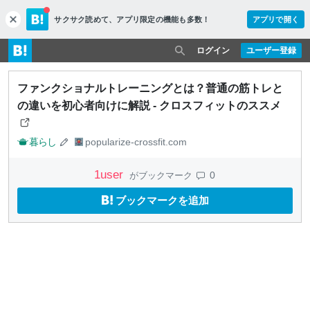
サクサク読めて、
アプリ限定の機能も多数！
アプリで開く
c
l
o
ログイン
ユーザー登録
s
e
ファンクショナルトレーニングとは？普通の筋トレと
の違いを初心者向けに解説 - クロスフィットのススメ
暮らし
popularize-crossfit.com
1
user
0
がブックマーク
ブックマークを追加