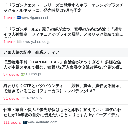
「ドラゴンクエスト」シリーズに登場するキラーマシンがプラスチ
ックモデルキットに。発売時期は9月を予定
1 user
www.4gamer.net
「ドラゴンボールZ」親子の絆が放つ、究極のかめはめ波！「超サ
イヤ人孫悟空」フィギュアがプライズ展開、メタリック塗装で迫力
満載（インサイド） - Yahoo!ニュース
1 user
news.yahoo.co.jp
いま人気の記事 - 企業メディア
旧五輪選手村「HARUMI FLAG」自治会がアツすぎる！ 多様な住
人が本気スキルで挑む、盆踊り2万人集客や交通改善など“街の価値
向上”戦略 東京・中央区
84 users
suumo.jp
終わりゆくCTFとバグバウンティ 「競技、賞金、責任ある開示」
で起きていること【フォーカス】 - レバテックLAB
31 users
levtech.jp
仕事・家庭・個人の優先順位はもっと柔軟に変えていい 40代のわ
たしが10年後の自分に伝えたいこと - りっすん by イーアイデム
111 users
www.e-aidem.com