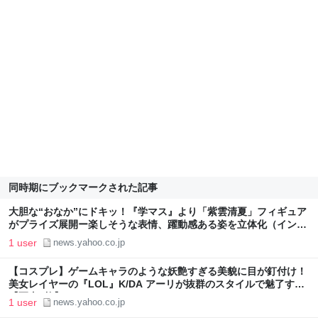
同時期にブックマークされた記事
大胆な“おなか”にドキッ！『学マス』より「紫雲清夏」フィギュア
がプライズ展開ー楽しそうな表情、躍動感ある姿を立体化（インサ
イド） - Yahoo!ニュース
1 user
news.yahoo.co.jp
【コスプレ】ゲームキャラのような妖艶すぎる美貌に目が釘付け！
美女レイヤーの『LOL』K/DA アーリが抜群のスタイルで魅了する
【写真9枚】（インサイド） - Yahoo!ニュース
1 user
news.yahoo.co.jp