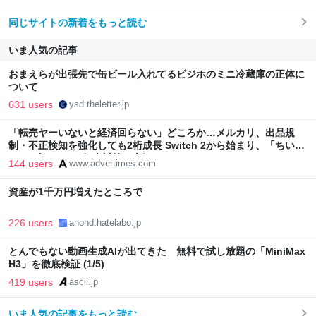
同じサイトの新着をもっと読む
いま人気の記事
おまえらが出張先で缶ビール入れてるビジホのミニ冷蔵庫の正体に
ついて
631 users
ysd.theletter.jp
「転売ヤーいないと経済回らない」どころか…メルカリ、出品規
制・不正検知を強化しても2桁成長 Switch 2から始まり、「ちいか
わ」で極まった“転売対策の本気”
144 users
www.advertimes.com
資産が1千万円増えたところで
226 users
anond.hatelabo.jp
とんでもない動画生成AIが出てきた 無料で試し放題の「MiniMax
H3」を徹底検証 (1/5)
419 users
ascii.jp
いま人気の記事をもっと読む