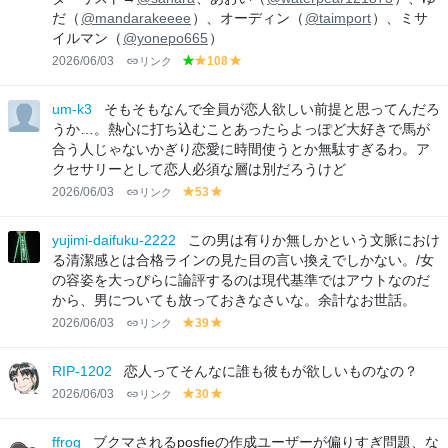
だ（
@mandarakeeee
）、オーディン（
@taimport
）、ミサ
イルマン（
@yonepo665
）
2026/06/03
リンク
108
g
y
y
r
el
el
e
lo
lo
um-k3
そもそもなんで全員が恋人欲しい前提と思ってんだろ
e
w
w
うか…。熱心に打ち込むことあったらよっぽど大好きで馬が
n
合う人じゃないかぎり恋愛に時間使うとか無駄すぎるわ。ア
クセサリーとして恋人必須な層は別だろうけど
2026/06/03
リンク
53
y
y
el
el
lo
lo
yujimi-daifuku-2222
この男は有りか無しかという文脈におけ
w
w
る清潔感とは合格ラインの見た目の言い換えでしかない。/女
の容姿を大っぴらに論評するのは現代基準ではアウトなのだ
から、男についても放っておきなさいな。余計なお世話。
2026/06/03
リンク
39
y
y
el
el
lo
lo
RIP-1202
恋人ってそんなに誰も彼もが欲しいものなの？
w
w
2026/06/03
リンク
30
y
y
el
el
lo
lo
ffrog
ブクマされるposfieの作成ユーザーが偏りすぎ問題、な