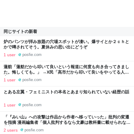
同じサイトの新着
炉のパンツが拝み放題の穴場スポットが凄い。爆サイとか２ｃｈと
かで噂されてそう。夏休みの思い出にどうぞ
1 user
posfie.com
蓮舫「蓮舫だから叩いて良いという報道に何度も向き合ってきまし
た。悔しくても。」 →X民「高市だから叩いて良いをやってる人に
言われましても」
1 user
posfie.com
とある左翼・フェミニストの本名とあまり知られていない経歴の話
1 user
posfie.com
「『みい山』への攻撃は作品から作者へ移っていった」批判の変遷
を指摘 漫画編集者「個人批判するなら文豪は教科書に載せられない
作家だらけ」
2 users
posfie.com