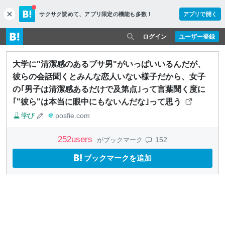
サクサク読めて、
アプリ限定の機能も多数！
アプリで開く
c
l
o
ログイン
ユーザー登録
s
e
大学に"清潔感のあるブサ男"がいっぱいいるんだが、
彼らの会話聞くとみんな恋人いない様子だから、女子
の｢男子は清潔感あるだけで及第点｣って言葉聞く度に
｢"彼ら"は本当に眼中にもないんだな｣って思う
学び
posfie.com
252
users
152
がブックマーク
ブックマークを追加