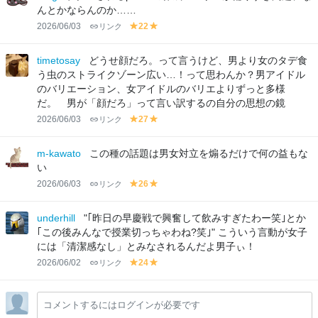
w
w
んとかならんのか……
2026/06/03
リンク
22
y
y
el
el
lo
lo
timetosay
どうせ顔だろ。って言うけど、男より女のタデ食
w
w
う虫のストライクゾーン広い…！って思わんか？男アイドル
のバリエーション、女アイドルのバリエよりずっと多様
だ。 男が「顔だろ」って言い訳するの自分の思想の鏡
2026/06/03
リンク
27
y
y
el
el
lo
lo
m-kawato
この種の話題は男女対立を煽るだけで何の益もな
w
w
い
2026/06/03
リンク
26
y
y
el
el
lo
lo
underhill
"｢昨日の早慶戦で興奮して飲みすぎたわー笑｣とか
w
w
｢この後みんなで授業切っちゃわね?笑｣" こういう言動が女子
には「清潔感なし」とみなされるんだよ男子ぃ！
2026/06/02
リンク
24
y
y
el
el
lo
lo
コメントするにはログインが必要です
w
w