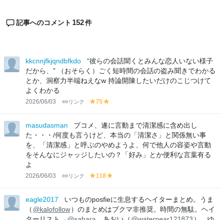
152
記事へのコメント
件
kkcnnjfkjqndbfkdo
“彼らの会話聞くとみんな恋人いない様子
だから、” （おそらく）ごく短時間の会話の盗み聞きでわかる
とか、洞察力半端ねえなw 持論開陳したいだけのこじつけて
よくわかる
2026/06/03
リンク
75
y
y
el
el
lo
lo
masudasman
ブコメ、遂に言動まで清潔感に含め出し
w
w
た・・・/何度も言うけど、本当の「清潔さ」と関係無い事
を、「清潔感」と呼ぶのやめようよ、何で他人の容姿や言動
をそんなにジャッジしたいの？「好み」とか便利な言葉有る
よ
2026/06/03
リンク
118
y
y
el
el
lo
lo
eagle2017
いつものposfieに生息するヘイターまとめ。うま
w
w
（
@kalofollow
）のまとめはブクマ非推奨。時間の無駄。ヘイ
ターリスト→
@sahara
、あおい（
@waterpear121873
）、ゆ