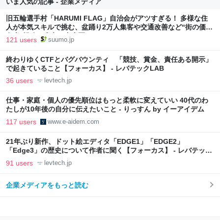
いま人気の記事 - 企業メディア
旧五輪選手村「HARUMI FLAG」自治会がアツすぎる！ 多様な住
人が本気スキルで挑む、盆踊り2万人集客や交通改善など“街の価値
向上”戦略 東京・中央区
121 users
suumo.jp
終わりゆくCTFとバグバウンティ 「競技、賞金、責任ある開示」
で起きていること【フォーカス】 - レバテックLAB
36 users
levtech.jp
仕事・家庭・個人の優先順位はもっと柔軟に変えていい 40代のわ
たしが10年後の自分に伝えたいこと - りっすん by イーアイデム
117 users
www.e-aidem.com
21年ぶり新作、ドット絵エディタ「EDGE1」「EDGE2」
「Edge3」の歴史について作者に聞く【フォーカス】 - レバテック
LAB
91 users
levtech.jp
企業メディアをもっと読む