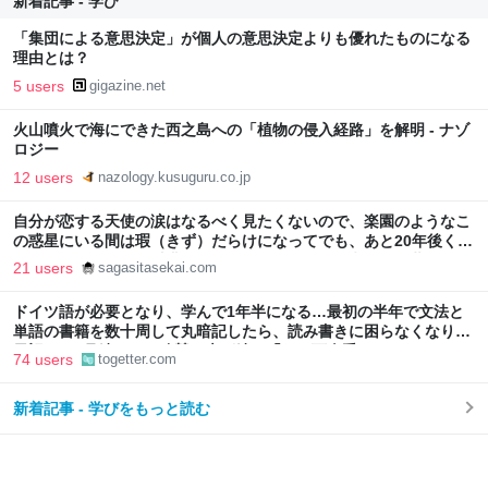
新着記事 - 学び
「集団による意思決定」が個人の意思決定よりも優れたものになる
理由とは？
5 users
gigazine.net
火山噴火で海にできた西之島への「植物の侵入経路」を解明 - ナゾ
ロジー
12 users
nazology.kusuguru.co.jp
自分が恋する天使の涙はなるべく見たくないので、楽園のようなこ
の惑星にいる間は瑕（きず）だらけになってでも、あと20年後くら
いまでは頑張ろうと香港でぼんやり思ったこと - 失われた世界を探
21 users
sagasitasekai.com
して
ドイツ語が必要となり、学んで1年半になる…最初の半年で文法と
単語の書籍を数十周して丸暗記したら、読み書きに困らなくなり、
日記も8ヶ月続けた→称賛の声が続々「なお万人受けではない」
74 users
togetter.com
新着記事 - 学びをもっと読む