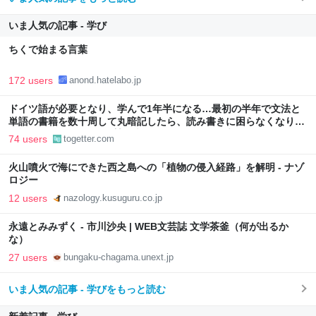
いま人気の記事 - 学び
ちくで始まる言葉
172 users
anond.hatelabo.jp
ドイツ語が必要となり、学んで1年半になる…最初の半年で文法と
単語の書籍を数十周して丸暗記したら、読み書きに困らなくなり、
日記も8ヶ月続けた→称賛の声が続々「なお万人受けではない」
74 users
togetter.com
火山噴火で海にできた西之島への「植物の侵入経路」を解明 - ナゾ
ロジー
12 users
nazology.kusuguru.co.jp
永遠とみみずく - 市川沙央 | WEB文芸誌 文学茶釜（何が出るか
な）
27 users
bungaku-chagama.unext.jp
いま人気の記事 - 学びをもっと読む