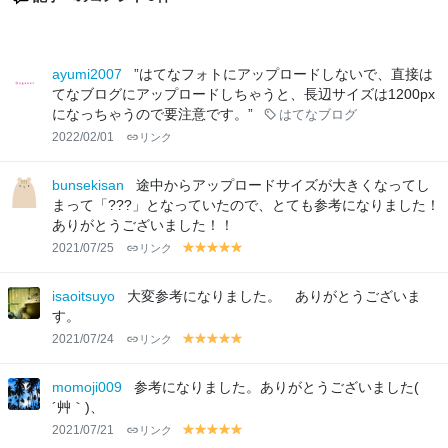
ayumi2007
”はてなフォトにアップロードしないで、直接は
てなブログにアップロードしちゃうと、長辺サイズは1200px
になっちゃうので要注意です。”
はてなブログ
2022/02/01
リンク
bunsekisan
途中からアップロードサイズが大きくなってし
まって「???」となっていたので、とても参考になりました！
ありがとうございました！！
2021/07/25
リンク
y
y
y
y
y
el
el
el
el
el
lo
lo
lo
lo
lo
isaoitsuyo
大変参考になりました。 ありがとうございま
w
w
w
w
w
す。
2021/07/24
リンク
y
y
y
y
y
el
el
el
el
el
lo
lo
lo
lo
lo
momoji009
参考になりました。ありがとうございました(
w
w
w
w
w
´艸｀)、
2021/07/21
リンク
y
y
y
y
y