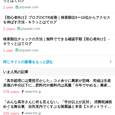
ッとはてログ
1 user
poyaran.com
【初心者向け】ブログのCTR改善｜検索順位5〜10位からアクセス
を伸ばす方法 - キラッとはてログ
2 users
poyaran.com
検索順位チェックの方法｜無料でできる確認手順【初心者向け】 -
キラッとはてログ
1 user
poyaran.com
同じサイトの新着をもっと読む
いま人気の記事
「高市総理には愛想尽かした」コメ余りに農家が悲鳴 売値は生産
原価の半分以下に…肥料代や燃料代は高騰「今年でやめる」農家も
｜FNNプライムオンライン
278 users
www.fnn.jp
「みんな高市さんに何も言えない」「半分以上が反対」 消費税減税
めぐる舞台裏 自民党内でくすぶる慎重論と本音【スポットライ
ト】｜FNNプライムオンライン
156 users
www.fnn.jp