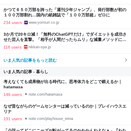
かつて６５０万部を誇った「週刊少年ジャンプ」、発行部数が初の
１００万部割れ…国内の紙雑誌で「１００万部超」ゼロに
234 users
www.yomiuri.co.jp
3か月で20キロ減！「無料のChatGPTだけ」でダイエットを成功さ
せた芸人を直撃。「相手が人間だったらムリ」な減量メソッドに驚
き | 日刊SPA!
118 users
nikkan-spa.jp
いま人気の記事をもっと読む
いま人気の記事 - 暮らし
考えなくても成果物が出る時代に、思考体力をどこで鍛えるか｜
hatamasa
146 users
note.com/hatamasa
なぜ昔ながらのゲームセンターは減っているのか｜プレイハウスエ
リナ
191 users
note.com/playhouse_erina
「小説ってどこにニーズが転がってるのかわかんねえなぁ」『わた