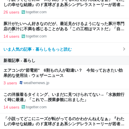
しの幸せな結婚』のド直球ざまあ系シンデレラストーリーが若者に
ヒットしているという事実に考え込む
26 users
togetter.com
豚汁がたいへん好きなのだが、最近見かけるようになった豚汁専門
店の豚汁に不満を感じることがある「この工程はマストだ」「自分
の理想はこれだ！」
14 users
togetter.com
いま人気の記事 - 暮らしをもっと読む
新着記事 - 暮らし
エアコンの“節電術” 6割もの人が勘違い？ 今知っておきたい効
果的な使用法 - ウェザーニュース
3 users
weathernews.jp
この洋服着るタイミング、いまだに見つけられてない→「水族館行
く時に最適」「これで…授業参観に出ました」
14 users
togetter.com
「小説ってどこにニーズが転がってるのかわかんねえなぁ」『わた
しの幸せな結婚』のド直球ざまあ系シンデレラストーリーが若者に