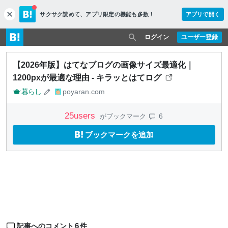
サクサク読めて、
アプリ限定の機能も多数！
アプリで開く
c
l
o
ログイン
ユーザー登録
s
e
【2026年版】はてなブログの画像サイズ最適化｜
1200pxが最適な理由 - キラッとはてログ
暮らし
poyaran.com
25
users
6
がブックマーク
ブックマークを追加
6
記事へのコメント
件