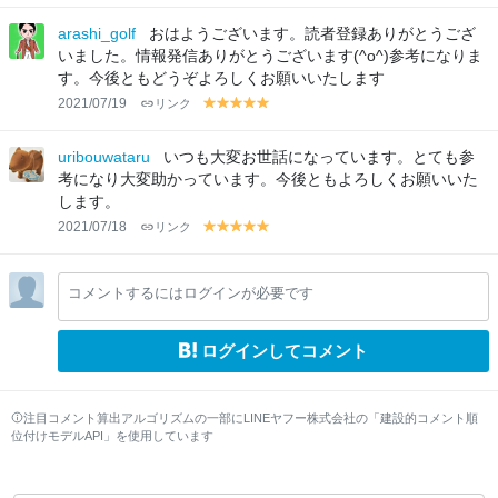
el
el
el
el
el
lo
lo
lo
lo
lo
arashi_golf
おはようございます。読者登録ありがとうござ
w
w
w
w
w
いました。情報発信ありがとうございます(^o^)参考になりま
す。今後ともどうぞよろしくお願いいたします
2021/07/19
リンク
y
y
y
y
y
el
el
el
el
el
lo
lo
lo
lo
lo
uribouwataru
いつも大変お世話になっています。とても参
w
w
w
w
w
考になり大変助かっています。今後ともよろしくお願いいた
します。
2021/07/18
リンク
y
y
y
y
y
el
el
el
el
el
lo
lo
lo
lo
lo
コメントするにはログインが必要です
w
w
w
w
w
ログインしてコメント
注目コメント算出アルゴリズムの一部にLINEヤフー株式会社の「建設的コメント順
位付けモデルAPI」を使用しています