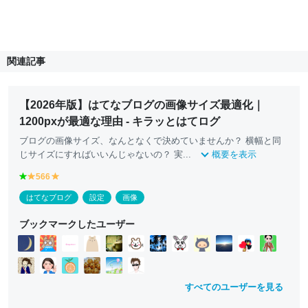
関連記事
【2026年版】はてなブログの画像サイズ最適化｜
1200pxが最適な理由 - キラッとはてログ
ブログの画像サイズ、なんとなくで決めていませんか？ 横幅と同
じサイズにすればいいんじゃないの？ 実...
概要を表示
g
566
y
y
r
e
e
はてなブログ
設定
画像
e
ll
ll
e
o
o
ブックマークしたユーザー
n
w
w
すべてのユーザーを見る