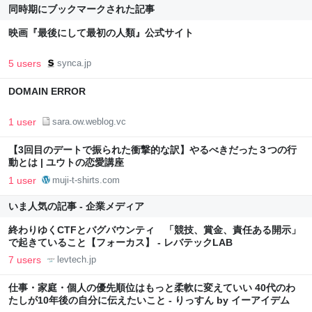
同時期にブックマークされた記事
映画『最後にして最初の人類』公式サイト
5 users
synca.jp
DOMAIN ERROR
1 user
sara.ow.weblog.vc
【3回目のデートで振られた衝撃的な訳】やるべきだった３つの行
動とは | ユウトの恋愛講座
1 user
muji-t-shirts.com
いま人気の記事 - 企業メディア
終わりゆくCTFとバグバウンティ 「競技、賞金、責任ある開示」
で起きていること【フォーカス】 - レバテックLAB
7 users
levtech.jp
仕事・家庭・個人の優先順位はもっと柔軟に変えていい 40代のわ
たしが10年後の自分に伝えたいこと - りっすん by イーアイデム