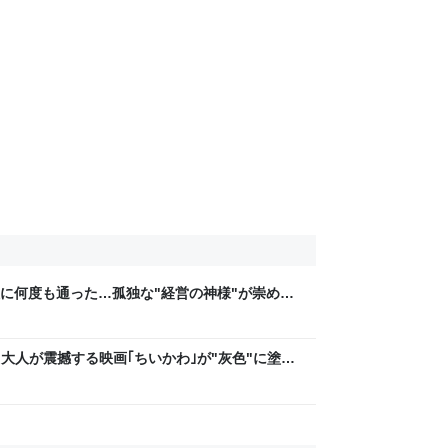
に何度も通った…孤独な"経営の神様"が崇めた
大人が震撼する映画｢ちいかわ｣が"灰色"に塗っ