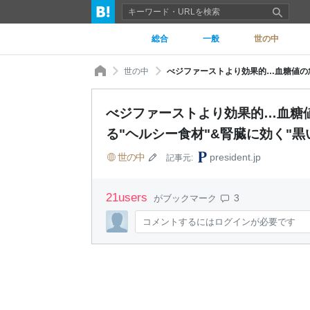
総合
一般
世の中
世の中
べジファーストより効果的…血糖値の急
べジファーストより効果的…血糖
る"ヘルシー食材"&腎臓に効く"黒
世の中
president.jp
記事元:
21
users
3
がブックマーク
コメントするにはログインが必要です