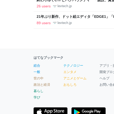
ること【フォーカス】 - レバテックLAB
26 users
levtech.jp
21年ぶり新作、ドット絵エディタ「EDGE1」「E
ついて作者に聞く【フォーカス】 - レバテックL
89 users
levtech.jp
はてなブックマーク
総合
テクノロジー
アプリ・
一般
エンタメ
開発ブロ
世の中
アニメとゲーム
ヘルプ
政治と経済
おもしろ
お問い合
暮らし
学び