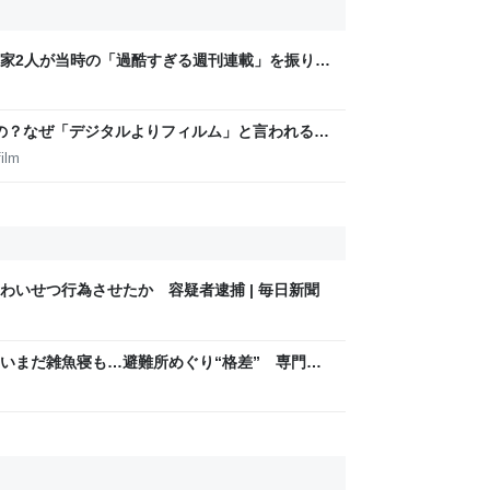
家2人が当時の「過酷すぎる週刊連載」を振り返
稿は落とさない」ストイックな舞台裏 | 日刊
いの？なぜ「デジタルよりフィルム」と言われるの
ilm
わいせつ行為させたか 容疑者逮捕 | 毎日新聞
いまだ雑魚寝も…避難所めぐり“格差” 専門家
8年熊本地震｜FNNプライムオンライン