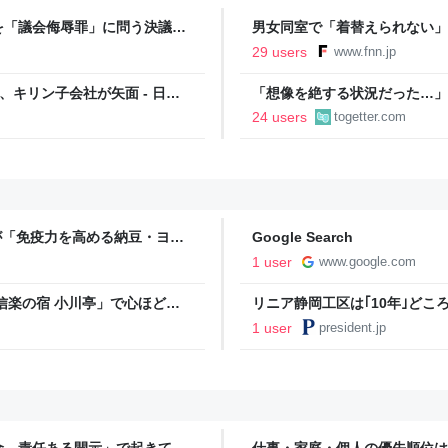
を「議会侮辱罪」に問う決議案
男女同室で「着替えられない」
「標準化されていない」 令和
29 users
www.fnn.jp
、キリン子会社が矢面 - 日本
「想像を絶する状況だった…」
とらえた映像に様々な反応「咄
24 users
togetter.com
い」
が「免疫力を高める納豆・ヨー
Google Search
選】
1 user
www.google.com
信楽の宿 小川亭」で心ほどけ
リニア静岡工区は｢10年｣ど
古屋開業｣の"現実的な数字"
1 user
president.jp
金、責任ある開示」で起きてい
仕事・家庭・個人の優先順位は