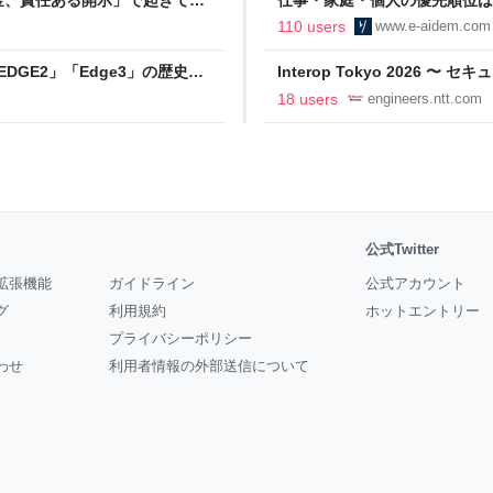
の自分に伝えたいこと - りっす
110 users
www.e-aidem.com
DGE2」「Edge3」の歴史に
Interop Tokyo 2026
AB
への取り組み 〜 - NTT docomo B
18 users
engineers.ntt.com
公式Twitter
拡張機能
ガイドライン
公式アカウント
グ
利用規約
ホットエントリー
プライバシーポリシー
わせ
利用者情報の外部送信について