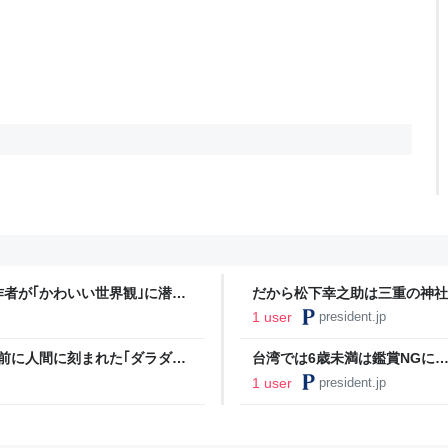
作者が｢かわいい世界観｣に潜ま
だから松下幸之助は三重の神社
身長12mの｢異形の神｣の名前
1 user
president.jp
年前に人間に刻まれた｢ダラダラ
台湾では6歳未満は鑑賞NGに…
て伏せたものの正体
1 user
president.jp