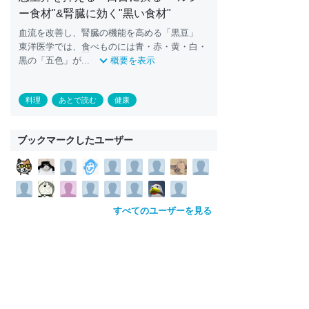
ー食材"&腎臓に効く"黒い食材"
血流を改善し、腎臓の機能を高める「黒豆」
東洋医学では、
食
べものには青・赤・黄・白・
黒の「五色」が...
概要を表示
料理
あとで読む
健康
ブックマークしたユーザー
すべてのユーザーを見る