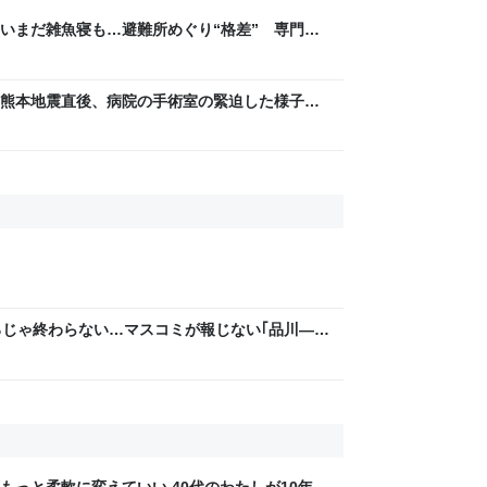
いまだ雑魚寝も…避難所めぐり“格差” 専門家
8年熊本地震｜FNNプライムオンライン
熊本地震直後、病院の手術室の緊迫した様子を
嗟の判断と行動すごい」「リスペクトしかな
ころじゃ終わらない…マスコミが報じない｢品川―名
もっと柔軟に変えていい 40代のわたしが10年後