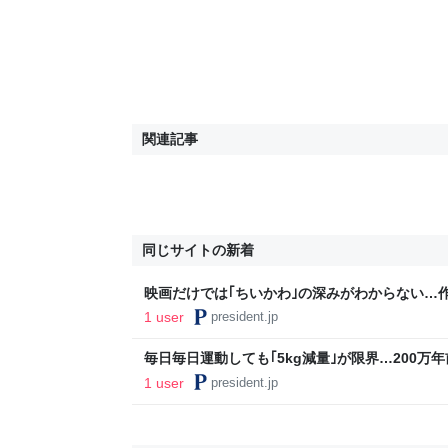
関連記事
同じサイトの新着
映画だけでは｢ちいかわ｣の深みがわからない…
せた人間社会への痛烈な皮肉
1 user
president.jp
毎日毎日運動しても｢5kg減量｣が限界…200万
生存戦略｣の正体
1 user
president.jp