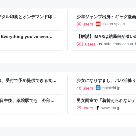
ジタル印刷とオンデマンド印刷
少年ジャンプ出身・ギャグ漫画
る。「ヘルニアで入院しても原
86 users
nikkan-spa.jp
SPA!
hing you've ever
【解説】IMAXは結局何が凄
か？｜Joshua Connolly
501 users
note.com/joshua_f
際、受付で予め提供できる食料
少女になりすまし、パパ活募り
なり、トラブルを回避できた、
48 users
mainichi.jp
4日午後、薬院駅でも 外部か
男女同室で「着替えられない」
「標準化されていない」 令和
29 users
www.fnn.jp