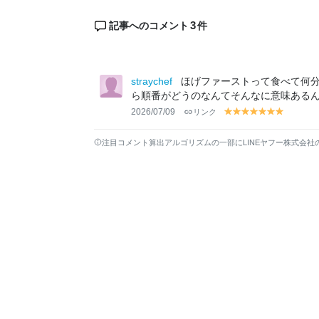
3
記事へのコメント
件
straychef
ほげファーストって食べて何
ら順番がどうのなんてそんなに意味ある
2026/07/09
リンク
y
y
y
y
y
y
y
el
el
el
el
el
el
el
lo
lo
lo
lo
lo
lo
lo
注目コメント算出アルゴリズムの一部にLINEヤフー株式会社
w
w
w
w
w
w
w