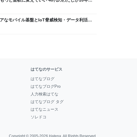
ん by イーアイデム
 〜 セキュアなモバイル基盤とIoT脅威検知・データ利活用
usiness Engineers' Blog
はてなのサービス
はてなブログ
はてなブログPro
人力検索はてな
はてなブログ タグ
はてなニュース
ソレドコ
Copyright © 2005-2026
Hatena
. All Rights Reserved.