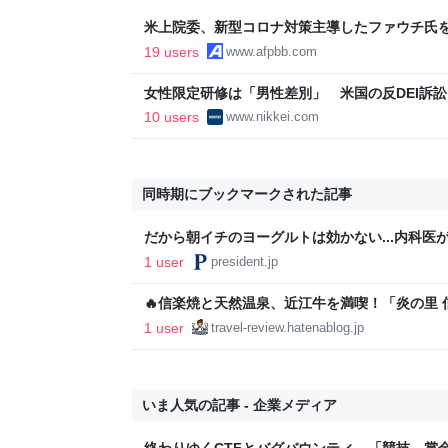
米上院委、新型コロナ対策主導したファウチ氏
可決
19 users
www.afpbb.com
女性限定研修は「男性差別」 米国の反DEI訴訟
経済新聞
10 users
www.nikkei.com
同時期にブックマークされた記事
だから朝イチのヨーグルトは効かない...内科医
グルトを食べるタイミング」【健康×発酵食品3
1 user
president.jp
🔥信楽焼と天然温泉、近江牛を満喫！「炎の里 
る大人の癒やし旅♨️🐂
1 user
travel-review.hatenablog.jp
いま人気の記事 - 企業メディア
終わりゆくCTFとバグバウンティ 「競技、賞