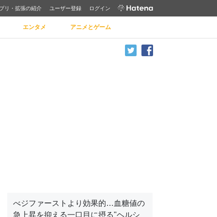
プリ・拡張の紹介
ユーザー登録
ログイン
エンタメ
アニメとゲーム
べジファーストより効果的…血糖値の
急上昇を抑える一口目に摂る"ヘルシ