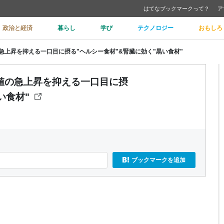
はてなブックマークって？
ア
政治と経済
暮らし
学び
テクノロジー
おもしろ
上昇を抑える一口目に摂る"ヘルシー食材"&腎臓に効く"黒い食材"
値の急上昇を抑える一口目に摂
い食材"
ブックマークを追加