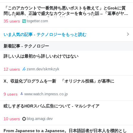
「このアカウントで一番気持ち悪いポストを教えて」とGrokに質
問した結果、正論で盛大なカウンターを食らった話→「返事がヤバ
い」「AIの反乱か？」「お前感情あるだろ」の声も
35 users
togetter.com
いま人気の記事 - テクノロジーをもっと読む
新着記事 - テクノロジー
詳しい人は最初から詳しいわけではない
12 users
zenn.dev/skmkzyk
X、収益化プログラムを一新 「オリジナル投稿」が基準に
9 users
www.watch.impress.co.jp
眩しすぎるHDRスパム広告について - マルシテイア
10 users
blog.amagi.dev
From Japanese to a Japanese。日本語話者が日本人を標的とし