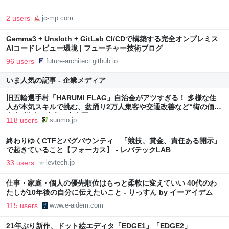
2 users
jc-mp.com
Gemma3 + Unsloth + GitLab CI/CDで構築する完全オンプレミス
AIコードレビュー環境 | フューチャー技術ブログ
96 users
future-architect.github.io
いま人気の記事 - 企業メディア
旧五輪選手村「HARUMI FLAG」自治会がアツすぎる！ 多様な住
人が本気スキルで挑む、盆踊り2万人集客や交通改善など“街の価値
向上”戦略 東京・中央区
118 users
suumo.jp
終わりゆくCTFとバグバウンティ 「競技、賞金、責任ある開示」
で起きていること【フォーカス】 - レバテックLAB
33 users
levtech.jp
仕事・家庭・個人の優先順位はもっと柔軟に変えていい 40代のわ
たしが10年後の自分に伝えたいこと - りっすん by イーアイデム
115 users
www.e-aidem.com
21年ぶり新作、ドット絵エディタ「EDGE1」「EDGE2」