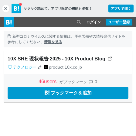
サクサク読めて、
アプリ限定の機能も多数！
アプリで開く
c
l
o
ログイン
ユーザー登録
s
e
新型コロナウイルスに関する情報は、厚生労働省の情報発信サイトを
参考にしてください。
情報を見る
10X SRE 現状報告 2025 - 10X Product Blog
テクノロジー
product.10x.co.jp
46
users
0
がブックマーク
ブックマークを追加