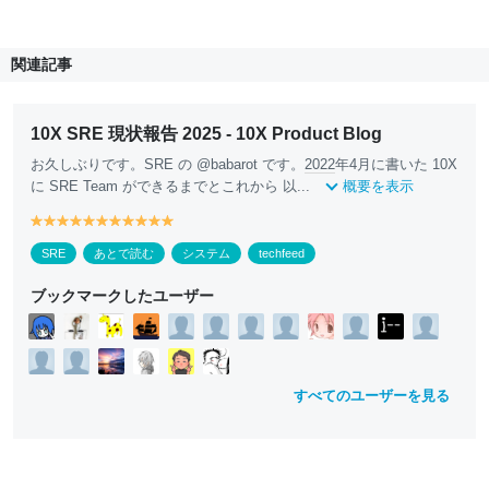
関連記事
10X SRE 現状報告 2025 - 10X Product Blog
お久しぶりです。SRE の @babarot です。
2022
年4月に書いた 10X
に SRE Team ができるまでとこれから 以...
概要を表示
y
y
y
y
y
y
y
y
y
y
y
e
e
e
e
e
e
e
e
e
e
e
SRE
あとで読む
システム
techfeed
ll
ll
ll
ll
ll
ll
ll
ll
ll
ll
ll
o
o
o
o
o
o
o
o
o
o
o
ブックマークしたユーザー
w
w
w
w
w
w
w
w
w
w
w
すべてのユーザーを見る