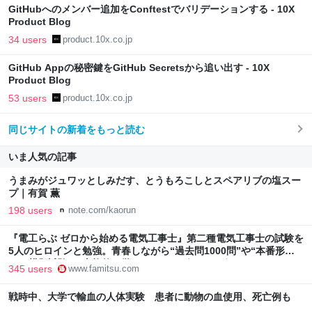
GitHubへのメンバー追加をConftestでバリデーションする - 10X
Product Blog
34 users
product.10x.co.jp
GitHub Appの秘密鍵をGitHub Secretsから追い出す - 10X
Product Blog
53 users
product.10x.co.jp
同じサイトの新着をもっと読む
いま人気の記事
うまみがジュワッとしみだす、とうもろこしとスペアリブの塩スー
プ｜有賀 薫
198 users
note.com/kaorun
『電工らぶ ゼロから始める電気工事士』第二種電気工事士の試験を
5人のヒロインと勉強。青春しながら“過去問1000問”や“本番形式
CBT模擬試験”で本格的に学べるノベルゲーム | ゲーム・エンタメ
345 users
www.famitsu.com
最新情報のファミ通.com
戦時中、大学で輸血の人体実験 患者に動物の血使用、死亡例も