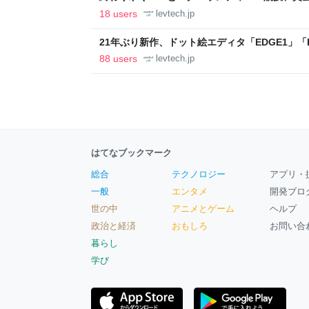
ること【フォーカス】 - レバテックLAB
18 users
levtech.jp
21年ぶり新作、ドット絵エディタ「EDGE1」「E
ついて作者に聞く【フォーカス】 - レバテックL
88 users
levtech.jp
はてなブックマーク
総合
テクノロジー
アプリ・
一般
エンタメ
開発ブロ
世の中
アニメとゲーム
ヘルプ
政治と経済
おもしろ
お問い合
暮らし
学び