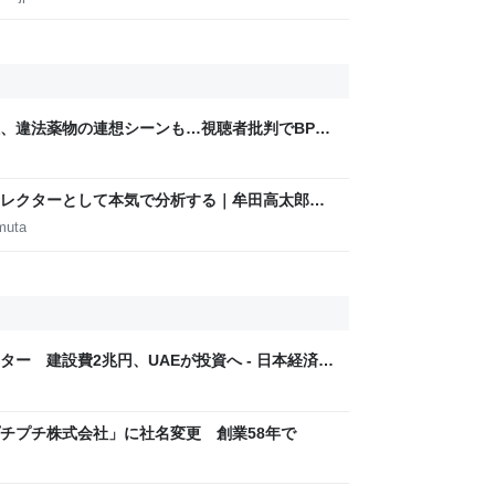
煙、違法薬物の連想シーンも…視聴者批判でBPO
ないほうが」 - ライブドアニュース
m
レクターとして本気で分析する｜牟田高太郎｜
muta
ター 建設費2兆円、UAEが投資へ - 日本経済新
チプチ株式会社」に社名変更 創業58年で