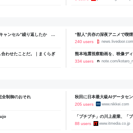
キャンセル”繰り返したか 女
“獣人”共存の深夜アニメで喫
テレNEWS NNN
議論「紛らわしいことは放送し
240 users
news.livedoor.co
し合わせたことだ。｜まくらぎ
熊本地震視察動画を、映像ディ
映像で、想いをつなぐ
334 users
note.com/kotaro_
完全制御のおそれ
秋田に日本最大級AIデータセン
聞
205 users
www.nikkei.com
jo
「プチプチ」の川上産業、「プ
88 users
www.itmedia.co.jp