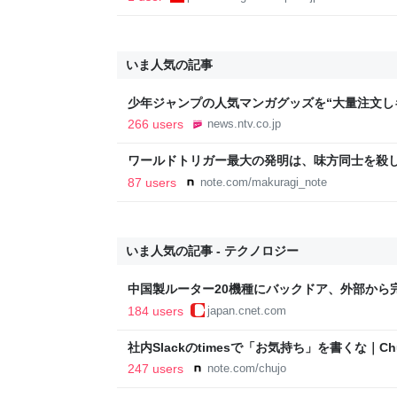
いま人気の記事
少年ジャンプの人気マンガグッズを“大量注文し
逮捕 総額43億円以上（2026年8月6日掲載）｜日
266 users
news.ntv.co.jp
ワールドトリガー最大の発明は、味方同士を殺
87 users
note.com/makuragi_note
いま人気の記事 - テクノロジー
中国製ルーター20機種にバックドア、外部から
184 users
japan.cnet.com
社内Slackのtimesで「お気持ち」を書くな｜Chu
247 users
note.com/chujo