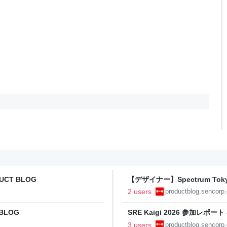
DUCT BLOG
【デザイナー】Spectrum Toky
PRODUCT BLOG
2 users
productblog.sencorp.
BLOG
SRE Kaigi 2026 参加レポート 
3 users
productblog.sencorp.