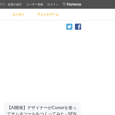
プリ・拡張の紹介
ユーザー登録
ログイン
エンタメ
アニメとゲーム
【AI開発】デザイナーがCursorを使っ
てサムネツールをつくってみた - SEN