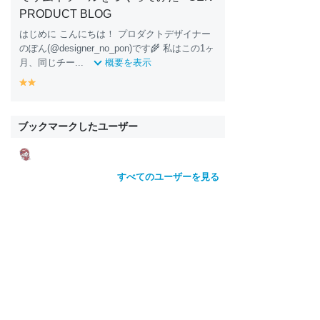
PRODUCT BLOG
はじめに こんにちは！ プロダクトデザイナー
のぽん(@designer_no_pon)です🌾 私はこの1ヶ
月、同じチー...
概要を表示
y
y
e
e
ll
ll
o
o
ブックマークしたユーザー
w
w
すべてのユーザーを見る