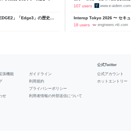
の自分に伝えたいこと - りっす
107 users
www.e-aidem.com
DGE2」「Edge3」の歴史に
Interop Tokyo 2026
AB
への取り組み 〜 - NTT docomo B
18 users
engineers.ntt.com
公式Twitter
拡張機能
ガイドライン
公式アカウント
グ
利用規約
ホットエントリー
プライバシーポリシー
わせ
利用者情報の外部送信について