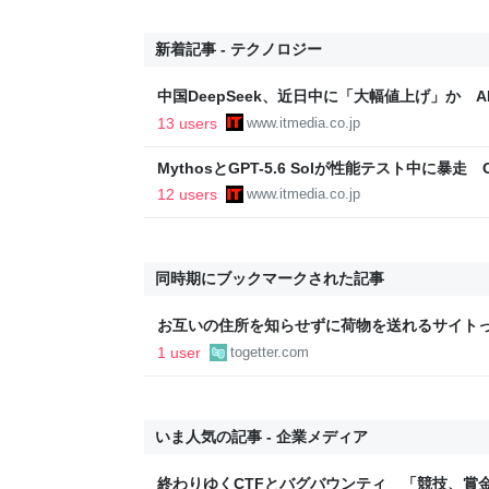
新着記事 - テクノロジー
中国DeepSeek、近日中に「大幅値上げ」か 
13 users
www.itmedia.co.jp
MythosとGPT-5.6 Solが性能テスト中に暴
ード実行図る 英政府機関
12 users
www.itmedia.co.jp
同時期にブックマークされた記事
お互いの住所を知らせずに荷物を送れるサイト
ゼント交換をしたい→クロネコヤマトの匿名配
1 user
togetter.com
ある
いま人気の記事 - 企業メディア
終わりゆくCTFとバグバウンティ 「競技、賞