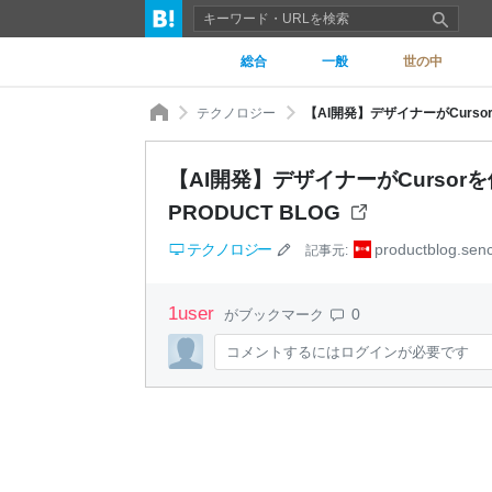
総合
一般
世の中
テクノロジー
【AI開発】デザイナーがCursor
【AI開発】デザイナーがCursor
PRODUCT BLOG
テクノロジー
productblog.senc
記事元:
1
user
0
がブックマーク
コメントするにはログインが必要です