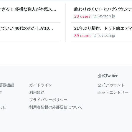
ツすぎる！ 多様な住人が本気スキ
終わりゆくCTFとバグバウン
の価値向上”戦略 東京・中央
ること【フォーカス】 - レバテ
28 users
levtech.jp
いい 40代のわたしが10年
21年ぶり新作、ドット絵エディタ
イデム
ついて作者に聞く【フォーカス】
89 users
levtech.jp
公式Twitter
拡張機能
ガイドライン
公式アカウント
グ
利用規約
ホットエントリー
プライバシーポリシー
わせ
利用者情報の外部送信について