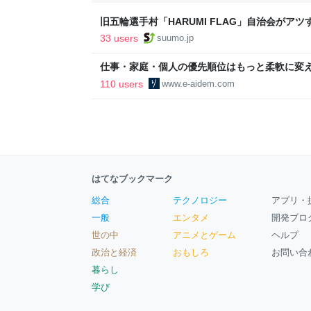
旧五輪選手村「HARUMI FLAG」自治会がア
ルで挑む、盆踊り2万人集客や交通改善など“街
33 users
suumo.jp
区
仕事・家庭・個人の優先順位はもっと柔軟に変えて
後の自分に伝えたいこと - りっすん by イーア
110 users
www.e-aidem.com
はてなブックマーク
総合
テクノロジー
アプリ・
一般
エンタメ
開発ブロ
世の中
アニメとゲーム
ヘルプ
政治と経済
おもしろ
お問い合
暮らし
学び