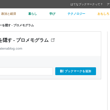
はてなブックマークって？
ア
政治と経済
暮らし
学び
テクノロジー
おもしろ
ルバーを隠す - プロメモグラム
ーを隠す - プロメモグラム
tenablog.com
ブックマークを追加