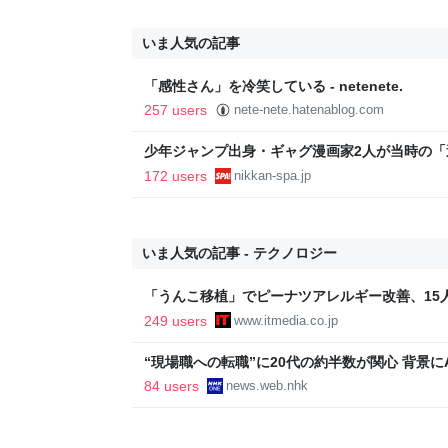
いま人気の記事
「感性さん」を冷笑している - netenete.
257 users
nete-nete.hatenablog.com
少年ジャンプ出身・ギャグ漫画家2人が当時の
返る。「ヘルニアで入院しても原稿は落とさない」
172 users
nikkan-spa.jp
SPA!
いま人気の記事 - テクノロジー
「うんこ移植」でピーナツアレルギー改善、15
に ヒトの実証は初 Science系列誌掲載
249 users
www.itmedia.co.jp
“現場職への転職”に20代の約半数が関心 背景にA
84 users
news.web.nhk