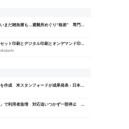
いまだ雑魚寝も…避難所めぐり“格差” 専門家
8年熊本地震｜FNNプライムオンライン
セット印刷とデジタル印刷とオンデマンド印刷
田淳子
ikidashi
を作成 米スタンフォードが成果発表 - 日本経
ア」で利用者急増 対応追いつかず一部停止
リに」