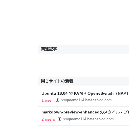
関連記事
同じサイトの新着
Ubuntu 18.04 で KVM + OpenvSwitch（N
1 user
progmemo114.hatenablog.com
markdown-preview-enhancedのスタイル 
2 users
progmemo114.hatenablog.com