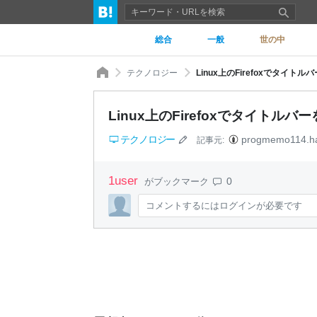
総合
一般
世の中
テクノロジー
Linux上のFirefoxでタイト
Linux上のFirefoxでタイトルバ
テクノロジー
progmemo114.ha
記事元:
1
user
0
がブックマーク
コメントするにはログインが必要です