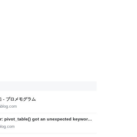
モ - プロメモグラム
ablog.com
ivot_table() got an unexpected keyword
グラム
blog.com