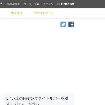
プリ・拡張の紹介
ユーザー登録
ログイン
エンタメ
アニメとゲーム
Linux上のFirefoxでタイトルバーを隠
す - プロメモグラム