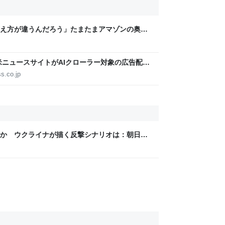
え方が違うんだろう」たまたまアマゾンの奥地
住民の人に、どんな幽霊がいるのか聞いたら、
た話
米ニュースサイトがAIクローラー対象の広告配信
ss.co.jp
か ウクライナが描く反撃シナリオは：朝日新