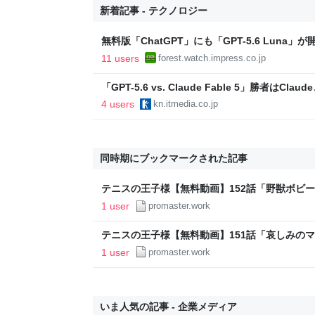
新着記事 - テクノロジー
無料版「ChatGPT」にも「GPT-5.6 Lun
限へ／Plus/Proでも「GPT-5.6 Sol」が
11 users
forest.watch.impress.co.jp
「GPT-5.6 vs. Claude Fable 5」勝者は
891st Lap
4 users
kn.itmedia.co.jp
同時期にブックマークされた記事
テニスの王子様【無料動画】152話「野獣ボビー
1 user
promaster.work
テニスの王子様【無料動画】151話「哀しみのマ
1 user
promaster.work
いま人気の記事 - 企業メディア