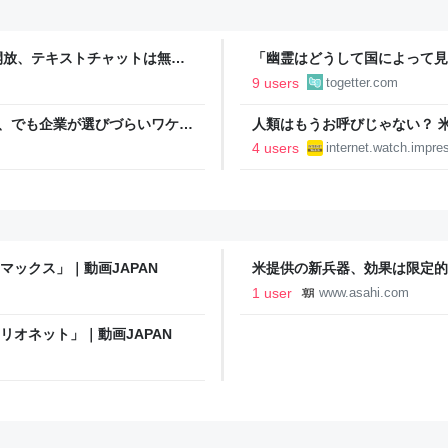
a」が開放、テキストチャットは無制
「幽霊はどうして国によって見
強化、即答・熟考をスライダーで調整
にロケに行く事があったので先
9 users
togetter.com
予想だにしない答えが返ってき
Claude、でも企業が選びづらいワケ：
人類はもうお呼びじゃない？ 
を開始【やじうまWatch】
4 users
internet.watch.impre
マックス」｜動画JAPAN
米提供の新兵器、効果は限定的
聞
1 user
www.asahi.com
リオネット」｜動画JAPAN