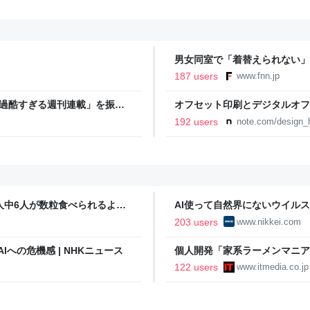
男女同室で「着替えられない」
「標準化されていない」 令和
187 users
www.fnn.jp
「過酷すぎる週刊連載」を振り
オフセット印刷とデジタルオフ
ストイックな舞台裏 | 日刊
と。｜デザインのひきだし 津
192 users
note.com/design_h
人中6人が数粒食べられるよう
AI使って自然界にないウイルス
済新聞
203 users
www.nikkei.com
Iへの危機感 | NHKニュース
個人開発「家系ラーメンマニ
「より信頼していただけるアプ
122 users
www.itmedia.co.jp