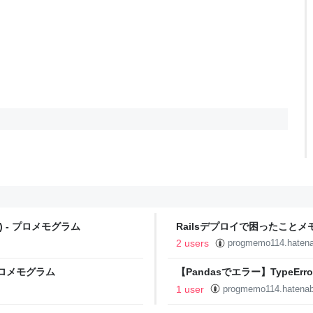
APT) - プロメモグラム
Railsデプロイで困ったことメ
2 users
progmemo114.haten
- プロメモグラム
【Pandasでエラー】TypeError: p
argument 'rows' - プロメモ
1 user
progmemo114.hatena