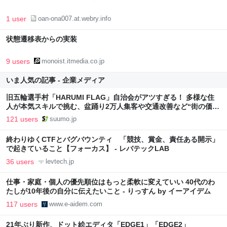
1 user
oan-ona007.at.webry.info
状態遷移表からの実装
9 users
monoist.itmedia.co.jp
いま人気の記事 - 企業メディア
旧五輪選手村「HARUMI FLAG」自治会がアツすぎる！ 多様な住
人が本気スキルで挑む、盆踊り2万人集客や交通改善など“街の価値
向上”戦略 東京・中央区
121 users
suumo.jp
終わりゆくCTFとバグバウンティ 「競技、賞金、責任ある開示」
で起きていること【フォーカス】 - レバテックLAB
36 users
levtech.jp
仕事・家庭・個人の優先順位はもっと柔軟に変えていい 40代のわ
たしが10年後の自分に伝えたいこと - りっすん by イーアイデム
117 users
www.e-aidem.com
21年ぶり新作、ドット絵エディタ「EDGE1」「EDGE2」