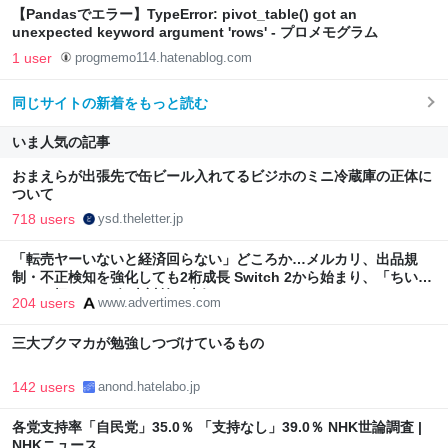
【Pandasでエラー】TypeError: pivot_table() got an
unexpected keyword argument 'rows' - プロメモグラム
1 user
progmemo114.hatenablog.com
同じサイトの新着をもっと読む
いま人気の記事
おまえらが出張先で缶ビール入れてるビジホのミニ冷蔵庫の正体に
ついて
718 users
ysd.theletter.jp
「転売ヤーいないと経済回らない」どころか…メルカリ、出品規
制・不正検知を強化しても2桁成長 Switch 2から始まり、「ちいか
わ」で極まった“転売対策の本気”
204 users
www.advertimes.com
三大ブクマカが勉強しつづけているもの
142 users
anond.hatelabo.jp
各党支持率「自民党」35.0％ 「支持なし」39.0％ NHK世論調査 |
NHKニュース