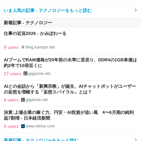
いま人気の記事 - テクノロジーをもっと読む
新着記事 - テクノロジー
仕事の近況2026 - かみぽわーる
9 users
blog.kamipo.net
AIブームでRAM価格が20年前の水準に逆戻り、DDR4の1GB単価は
約2年で10倍近くに
27 users
gigazine.net
AIとの会話から「新興宗教」が誕生、AIチャットボットがユーザー
の妄想を増幅する「妄想スパイラル」とは？
4 users
gigazine.net
決算:上場企業の稼ぐ力、円安・AI投資が追い風 4〜6月期の純利
益7割増 - 日本経済新聞
4 users
www.nikkei.com
新着記事 - テクノロジーをもっと読む