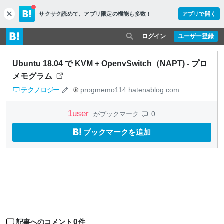
サクサク読めて、
アプリ限定の機能も多数！
アプリで開く
c
l
o
ログイン
ユーザー登録
s
e
Ubuntu 18.04 で KVM + OpenvSwitch（NAPT) - プロ
メモグラム
テクノロジー
progmemo114.hatenablog.com
1
user
0
がブックマーク
ブックマークを追加
0
記事へのコメント
件