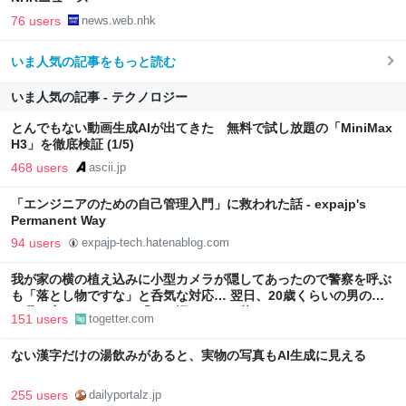
76 users
news.web.nhk
いま人気の記事をもっと読む
いま人気の記事 - テクノロジー
とんでもない動画生成AIが出てきた 無料で試し放題の「MiniMax
H3」を徹底検証 (1/5)
468 users
ascii.jp
「エンジニアのための自己管理入門」に救われた話 - expajp's
Permanent Way
94 users
expajp-tech.hatenablog.com
我が家の横の植え込みに小型カメラが隠してあったので警察を呼ぶ
も「落とし物ですな」と呑気な対応… 翌日、20歳くらいの男の子
が我が家にやってきて「この辺にカメラ落としたんですけど…」
151 users
togetter.com
ない漢字だけの湯飲みがあると、実物の写真もAI生成に見える
255 users
dailyportalz.jp