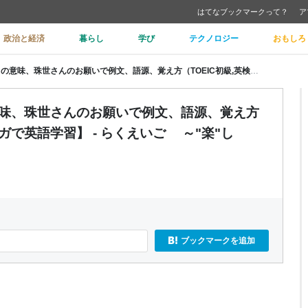
はてなブックマークって？
ア
政治と経済
暮らし
学び
テクノロジー
おもしろ
【鬼滅の刃の英語】examine の意味、珠世さんのお願いで例文、語源、覚え方（TOEIC初級,英検準２級）【マンガで英語学習】 - らくえいご ～"楽"しく"楽"に英語学習～
の意味、珠世さんのお願いで例文、語源、覚え方
ガで英語学習】 - らくえいご ～"楽"し
ブックマークを追加