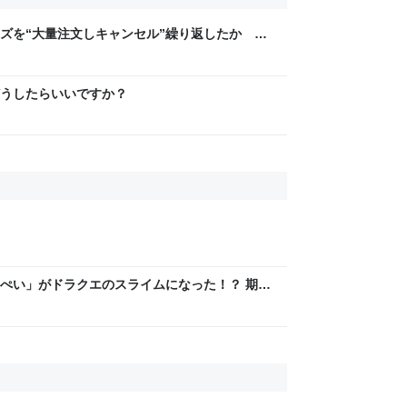
ズを“大量注文しキャンセル”繰り返したか 女
年8月6日掲載）｜日テレNEWS NNN
うしたらいいですか？
ぺい」がドラクエのスライムになった！？ 期間
」発売、オンラインストアでは毎日朝9時に販売