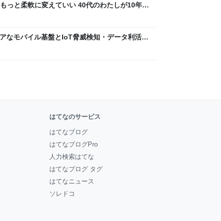
もっと柔軟に変えていい 40代のわたしが10年後
ん by イーアイデム
 〜 セキュアなモバイル基盤とIoT脅威検知・データ利活用
usiness Engineers' Blog
はてなのサービス
はてなブログ
はてなブログPro
人力検索はてな
はてなブログ タグ
はてなニュース
ソレドコ