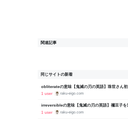
関連記事
同じサイトの新着
obliterateの意味【鬼滅の刃の英語】珠世さ
源、覚え方（TOEIC・英検１級レベル）【マン
1 user
raku-eigo.com
～"楽"しく"楽"に英語学習～
irreversibleの意味【鬼滅の刃の英語】禰
え方（TOEIC,英検準１級）【マンガで英語学習】
1 user
raku-eigo.com
く"楽"に英語学習～