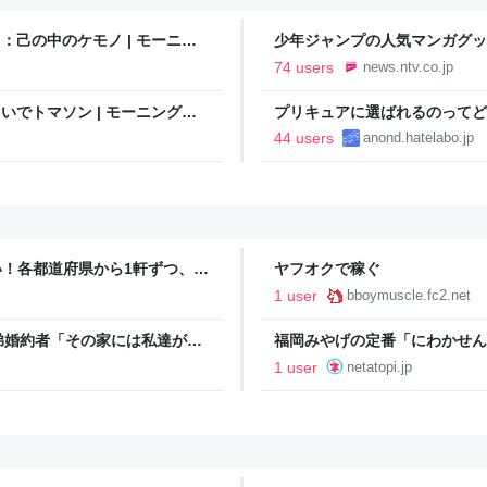
目：己の中のケモノ | モーニン
少年ジャンプの人気マンガグッ
逮捕 総額43億円以上（2026
74 users
news.ntv.co.jp
もいでトマソン | モーニング・
プリキュアに選ばれるのってど
44 users
anond.hatelabo.jp
い！各都道府県から1軒ずつ、一
ヤフオクで稼ぐ
ログ 山と温泉のきろく
1 user
bboymuscle.fc2.net
弟婚約者「その家には私達が住
福岡みやげの定番「にわかせん
mai9’s blog
限定「スライムにわかせんぺい
1 user
netatopi.jp
開始