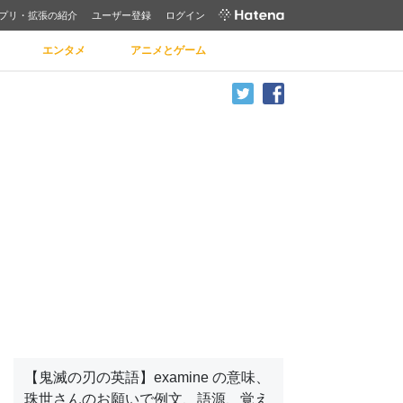
プリ・拡張の紹介
ユーザー登録
ログイン
エンタメ
アニメとゲーム
【鬼滅の刃の英語】examine の意味、
珠世さんのお願いで例文、語源、覚え