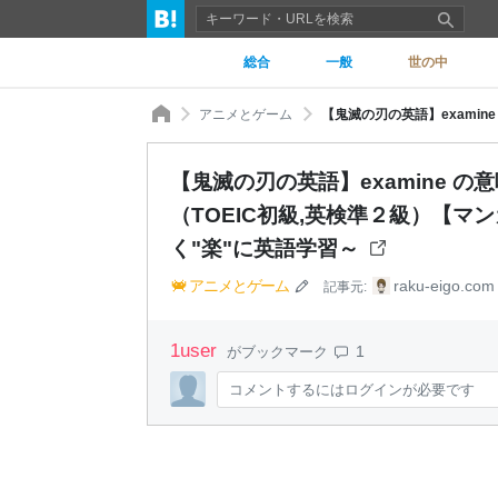
総合
一般
世の中
アニメとゲーム
【鬼滅の刃の英語】examine 
（TOEIC初級,英検準２級）【マン
く"楽"に英語学習～
アニメとゲーム
raku-eigo.com
記事元:
1
user
1
がブックマーク
コメントするにはログインが必要です