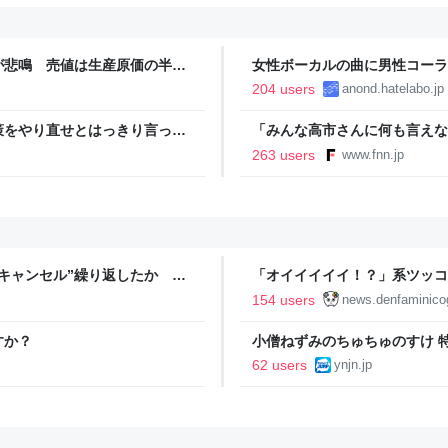
が悲鳴 売値は生産原価の半分
女性ボーカルの曲に男性コーラ
農家も｜FNNプライムオンラ
204 users
anond.hatelabo.jp
策をやり直せとはっきり言って
「みんな高市さんに何も言えな
裏 自民党内でくすぶる慎重論
263 users
www.fnn.jp
ライン
キャンセル”繰り返したか 女
「オイイイイイ！？」系ツッコ
テレNEWS NNN
カノジョ』Steamストアペ
154 users
news.denfaminico
＾」暗黒微笑の夢女子や、萌え
すか？
小僧ねずみのちゅちゅのすけ 
青年マンガ誌アプリ
62 users
ynjn.jp