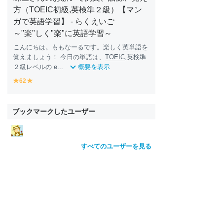
方（TOEIC初級,英検準２級）【マン
ガで英語学習】 - らくえいご
～"楽"しく"楽"に英語学習～
こんにちは。ももなーるです。楽しく
英単語
を
覚えましょう！ 今日の単語は、
TOEIC
,英検準
２級レベルの e...
概要を表示
62
y
y
e
e
ll
ll
o
o
ブックマークしたユーザー
w
w
すべてのユーザーを見る