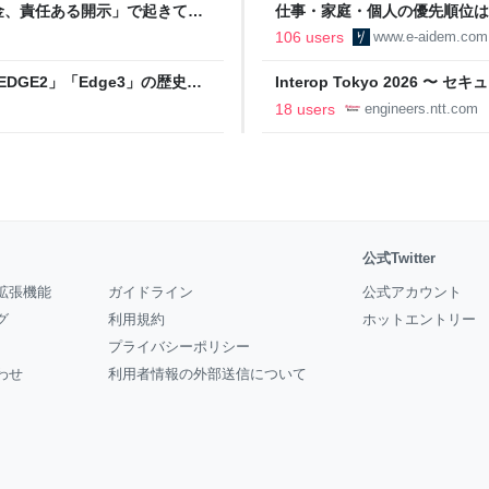
金、責任ある開示」で起きてい
仕事・家庭・個人の優先順位は
の自分に伝えたいこと - りっす
106 users
www.e-aidem.com
DGE2」「Edge3」の歴史に
Interop Tokyo 2026
AB
への取り組み 〜 - NTT docomo B
18 users
engineers.ntt.com
公式Twitter
拡張機能
ガイドライン
公式アカウント
グ
利用規約
ホットエントリー
プライバシーポリシー
わせ
利用者情報の外部送信について