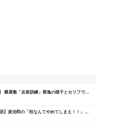
英語】 蝶屋敷「反射訓練」善逸の様子とセリフで例
英検１級）【マンガで英語学習】 - らくえいご
の英語】炭治郎の「柱なんてやめてしまえ！！」で
方（TOEIC・英検準２級レベル）【マンガで英
"しく"楽"に英語学習～