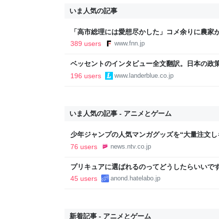
いま人気の記事
「高市総理には愛想尽かした」コメ余りに農家
以下に…肥料代や燃料代は高騰「今年でやめる」
389 users
www.fnn.jp
イン
ベッセントのインタビュー全文翻訳。日本の政
いる
196 users
www.landerblue.co.jp
いま人気の記事 - アニメとゲーム
少年ジャンプの人気マンガグッズを“大量注文し
逮捕 総額43億円以上（2026年8月6日掲載）｜日
76 users
news.ntv.co.jp
プリキュアに選ばれるのってどうしたらいいで
45 users
anond.hatelabo.jp
新着記事 - アニメとゲーム