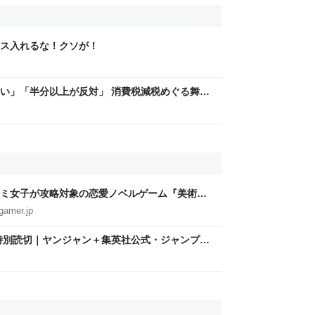
ス入れるな！クソが！
い」「半分以上が反対」 消費税減税めぐる舞台
と本音【スポットライト】｜FNNプライムオン
ミ女子が攻略対象の恋愛ノベルゲーム『美術部
ージが公開。「お前らーそろそろ自重しろー？＾
gamer.jp
声不思議ちゃん女子と青春を謳歌
特別読切｜ヤンジャン＋集英社公式・ジャンプ系