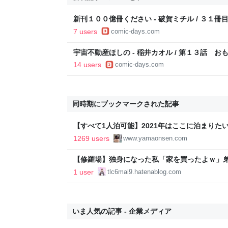
新刊１００億冊ください - 破賀ミチル / ３１冊
グ・ツー
7 users
comic-days.com
宇宙不動産ほしの - 稲井カオル / 第１３話 お
ツー
14 users
comic-days.com
同時期にブックマークされた記事
【すべて1人泊可能】2021年はここに泊まりた
番泊まりたい宿を選出した【全47軒】 - 温泉ブ
1269 users
www.yamaonsen.com
【修羅場】独身になった私「家を買ったよｗ」
むことになります！」私「どういうこと？？」 - tlc6
1 user
tlc6mai9.hatenablog.com
いま人気の記事 - 企業メディア