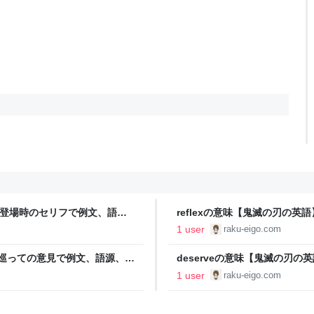
ん初登場時のセリフで例文、語
reflexの意味【鬼滅の刃の
ガで英語学習】 - らくえいご
文、語源、覚え方（TOEIC,
1 user
raku-eigo.com
～"楽"しく"楽"に英語学習～
豆子を巡っての意見で例文、語源、覚
deserveの意味【鬼滅の刃
 - らくえいご ～"楽"し
例文、語源、英会話表現、覚え
1 user
raku-eigo.com
語学習】 - らくえいご ～"楽