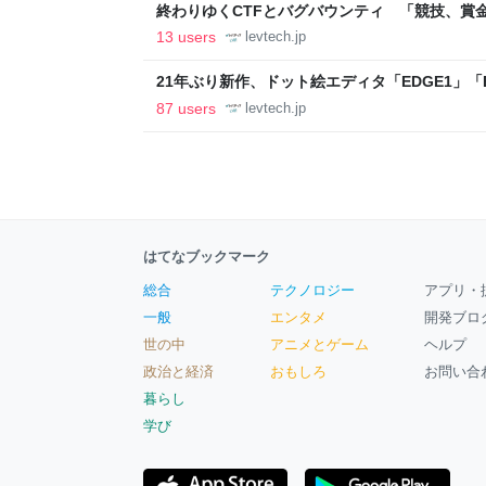
終わりゆくCTFとバグバウンティ 「競技、賞
ること【フォーカス】 - レバテックLAB
13 users
levtech.jp
21年ぶり新作、ドット絵エディタ「EDGE1」「E
ついて作者に聞く【フォーカス】 - レバテックL
87 users
levtech.jp
はてなブックマーク
総合
テクノロジー
アプリ・
一般
エンタメ
開発ブロ
世の中
アニメとゲーム
ヘルプ
政治と経済
おもしろ
お問い合
暮らし
学び