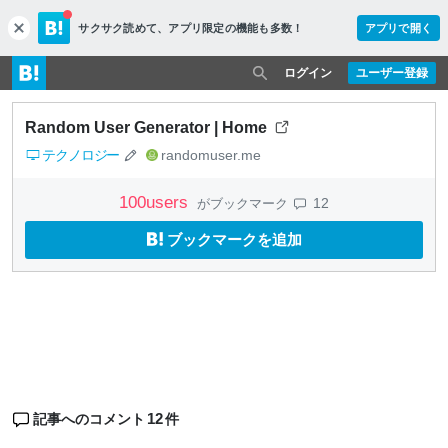
サクサク読めて、
アプリ限定の機能も多数！
アプリで開く
c
l
o
ログイン
ユーザー登録
s
e
Random User Generator | Home
テクノロジー
randomuser.me
100
users
12
がブックマーク
ブックマークを追加
12
記事へのコメント
件