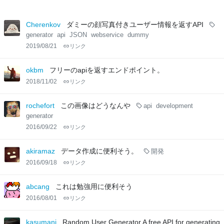
Cherenkov
ダミーの顔写真付きユーザー情報を返すAPI
generator
api
JSON
webservice
dummy
2019/08/21
リンク
okbm
フリーのapiを返すエンドポイント。
2018/11/02
リンク
rochefort
この画像はどうなんや
api
development
generator
2016/09/22
リンク
akiramaz
データ作成に便利そう。
開発
2016/09/18
リンク
abcang
これは勉強用に便利そう
2016/08/01
リンク
kasumani
Random User Generator A free API for generating