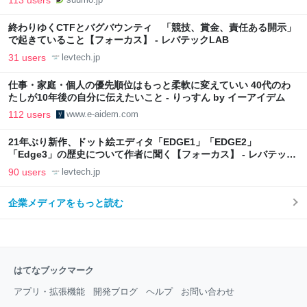
終わりゆくCTFとバグバウンティ 「競技、賞金、責任ある開示」
で起きていること【フォーカス】 - レバテックLAB
31 users
levtech.jp
仕事・家庭・個人の優先順位はもっと柔軟に変えていい 40代のわ
たしが10年後の自分に伝えたいこと - りっすん by イーアイデム
112 users
www.e-aidem.com
21年ぶり新作、ドット絵エディタ「EDGE1」「EDGE2」
「Edge3」の歴史について作者に聞く【フォーカス】 - レバテック
LAB
90 users
levtech.jp
企業メディアをもっと読む
はてなブックマーク
アプリ・拡張機能
開発ブログ
ヘルプ
お問い合わせ