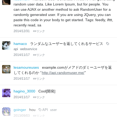
random user data. Like Lorem Ipsum, but for people. You
can use AJAX or another method to ask RandomUser for a
randomly generated user. If you are using JQuery, you can
paste this code in your body to get started. Tags: feedly, ifttt,
recently read, sa
2014/12/31
リンク
hamaco
ランダムなユーザーを返してくれるサービス
api
webservice
2014/11/17
リンク
lesamoureuses
example.comがメアドのダミーユーザを返
してくれるのか “
http://api.randomuser.me/
”
2014/11/17
リンク
hagino_3000
Cool[開発]
2014/11/17
リンク
goinger
hou
API
user
2013/09/03
リンク