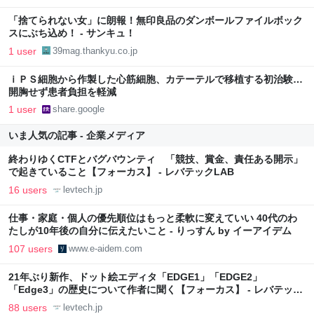
「捨てられない女」に朗報！無印良品のダンボールファイルボック
スにぶち込め！ - サンキュ！
1 user
39mag.thankyu.co.jp
ｉＰＳ細胞から作製した心筋細胞、カテーテルで移植する初治験…
開胸せず患者負担を軽減
1 user
share.google
いま人気の記事 - 企業メディア
終わりゆくCTFとバグバウンティ 「競技、賞金、責任ある開示」
で起きていること【フォーカス】 - レバテックLAB
16 users
levtech.jp
仕事・家庭・個人の優先順位はもっと柔軟に変えていい 40代のわ
たしが10年後の自分に伝えたいこと - りっすん by イーアイデム
107 users
www.e-aidem.com
21年ぶり新作、ドット絵エディタ「EDGE1」「EDGE2」
「Edge3」の歴史について作者に聞く【フォーカス】 - レバテック
LAB
88 users
levtech.jp