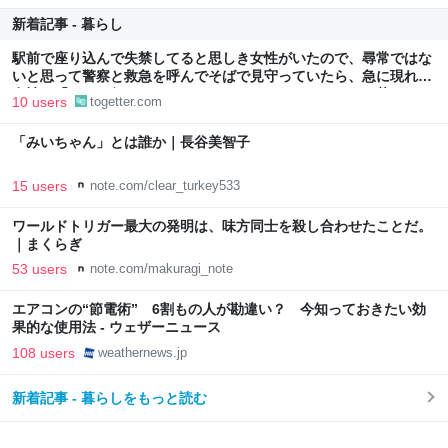
新着記事 - 暮らし
駅前で座り込んで失禁してると思しき女性がいたので、尋常ではな
いと思って警察と救急を呼んでそばで見守っていたら、急に現れた
女性に「あなた何してるんですか！？」とスマホをはたき落とされ
10 users
togetter.com
た話
「みいちゃん」とは誰か｜長谷美智子
15 users
note.com/clear_turkey533
ワールドトリガー最大の発明は、味方同士を殺し合わせたことだ。
｜まくらぎ
53 users
note.com/makuragi_note
エアコンの“節電術” 6割もの人が勘違い？ 今知っておきたい効
果的な使用法 - ウェザーニュース
108 users
weathernews.jp
新着記事 - 暮らしをもっと読む