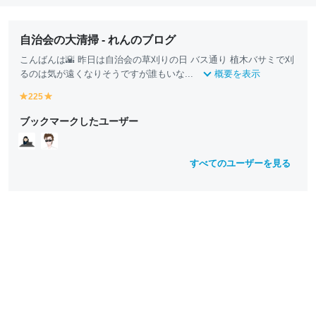
自治会の大清掃 - れんのブログ
こんばんは🌇 昨日は自治会の草刈りの日 バス通り 植木バサミで刈
るのは気が遠くなりそうですが誰もいな...
概要を表示
225
y
y
e
e
ブックマークしたユーザー
ll
ll
o
o
w
w
すべてのユーザーを見る