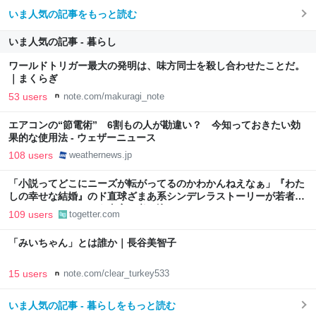
いま人気の記事をもっと読む
いま人気の記事 - 暮らし
ワールドトリガー最大の発明は、味方同士を殺し合わせたことだ。
｜まくらぎ
53 users
note.com/makuragi_note
エアコンの“節電術” 6割もの人が勘違い？ 今知っておきたい効
果的な使用法 - ウェザーニュース
108 users
weathernews.jp
「小説ってどこにニーズが転がってるのかわかんねえなぁ」『わた
しの幸せな結婚』のド直球ざまあ系シンデレラストーリーが若者に
ヒットしているという事実に考え込む
109 users
togetter.com
「みいちゃん」とは誰か｜長谷美智子
15 users
note.com/clear_turkey533
いま人気の記事 - 暮らしをもっと読む