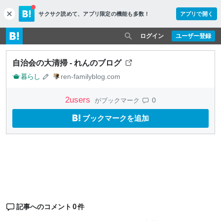
サクサク読めて、
アプリ限定の機能も多数！
アプリで開く
c
l
o
ログイン
ユーザー登録
s
e
自治会の大清掃 - れんのブログ
暮らし
ren-familyblog.com
2
users
0
がブックマーク
ブックマークを追加
0
記事へのコメント
件