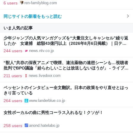
6 users
ren-familyblog.com
同じサイトの新着をもっと読む
いま人気の記事
少年ジャンプの人気マンガグッズを“大量注文しキャンセル”繰り返
したか 女逮捕 総額43億円以上（2026年8月6日掲載）｜日テレ
NEWS NNN
244 users
news.ntv.co.jp
“獣人”共存の深夜アニメで喫煙、違法薬物の連想シーンも…視聴者
批判でBPO議論「紛らわしいことは放送しないほうが」 - ライブド
アニュース
211 users
news.livedoor.com
ベッセントのインタビュー全文翻訳。日本の政策をやり直せとはっ
きり言っている
264 users
www.landerblue.co.jp
女性ボーカルの曲に男性コーラス入れるな！クソが！
258 users
anond.hatelabo.jp