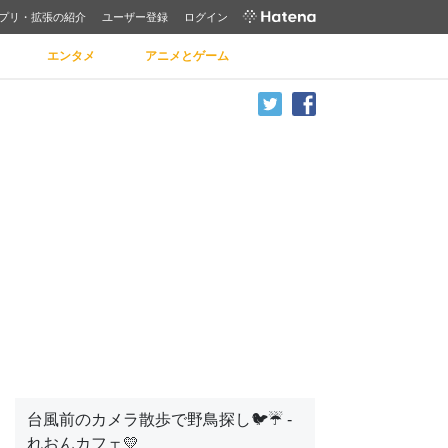
プリ・拡張の紹介
ユーザー登録
ログイン
エンタメ
アニメとゲーム
台風前のカメラ散歩で野鳥探し🐦☔ -
れおんカフェ💛