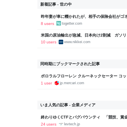
新着記事 - 世の中
昨年妻が車に轢かれたが、相手の保険会社がゴ
を立てて裁判起こしてくるらしい… 右直で自転
8 users
togetter.com
気なんだと思っていたが、どうやら荒れそう
米国の原油輸出が急減、日本向け2割減 ガソリン
済新聞
10 users
www.nikkei.com
同時期にブックマークされた記事
ポロラルフローレン クルーネックセーター コッ
ルー by メルカリ
1 user
jp.mercari.com
いま人気の記事 - 企業メディア
終わりゆくCTFとバグバウンティ 「競技、賞
ること【フォーカス】 - レバテックLAB
24 users
levtech.jp