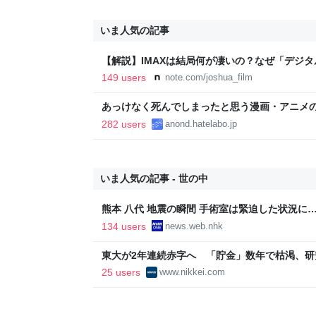
いま人気の記事
【解説】IMAXは結局何が凄いの？なぜ「デジ
か？｜Joshua Connolly
149 users
note.com/joshua_film
あっけなく死んでしまったと思う漫画・アニメ
282 users
anond.hatelabo.jp
いま人気の記事 - 世の中
熊本 八代 地震の瞬間 手術室は緊迫した状況に…【
134 users
news.web.nhk
東大が2年連続赤字へ 「貯金」数年で枯渇、研究
聞
25 users
www.nikkei.com