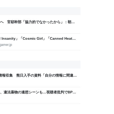
へ 官邸幹部「協力的でなかったから」：朝日
sanity」「Cosmic Girl」「Canned Heat」
公開！「SUMMER SONIC 2026」での9年ぶ
gamer.jp
情報収集 熊日入手の資料「自分の情報に間違い
男性が確認 隊員とのメール履歴も一致｜熊本日
煙、違法薬物の連想シーンも…視聴者批判でBPO
ないほうが」 - ライブドアニュース
m