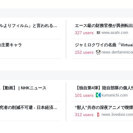
タルよりフィルム」と言われるの
エース級の財務官僚が異例転出
新聞
327 users
www.asahi.com
の主要キャラ
ジャミロクワイの名曲「Virtual In
公式日本語字幕付きMVがいきなり
152 users
news.denfaminico
りとなる日本公演を記念して
動画】 | NHKニュース
【独自第4弾】陸自部隊の個人
ない」 調査対象のNPO代表
101 users
kumanichi.com
日新聞社
者の削減不可避 - 日本経済新
“獣人”共存の深夜アニメで喫
議論「紛らわしいことは放送し
312 users
news.livedoor.co