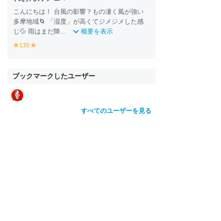
こんにちは！ 台風の影響？もの凄く風が強い
多摩地域🌀 「湿度」が高くてジメジメした感
じ💦 雨はまだ降...
概要を表示
135
y
y
e
e
ll
ll
o
o
ブックマークしたユーザー
w
w
すべてのユーザーを見る