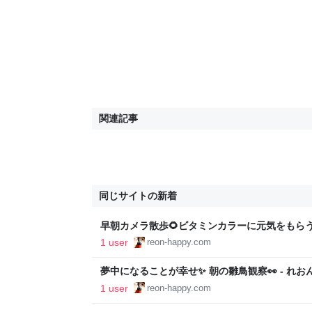
関連記事
同じサイトの新着
早朝カメラ散歩🌻ビタミンカラーに元気をもらう💪
1 user
reon-happy.com
夢中になることが幸せ✨ 朝の雛鳥観察👀 - れお
1 user
reon-happy.com