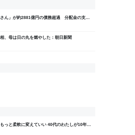
さん」が約2881億円の債務超過 分配金の支払
人が集団訴訟中 運営会社を監督する大阪府が調査
ニュース
相、母は日の丸を燃やした：朝日新聞
もっと柔軟に変えていい 40代のわたしが10年後
ん by イーアイデム