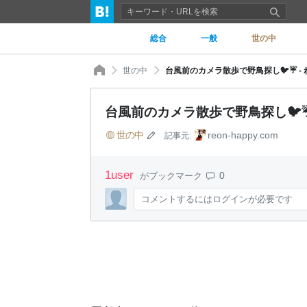
総合
一般
世の中
世の中
台風前のカメラ散歩で野鳥探し🐦☔ - 
台風前のカメラ散歩で野鳥探し🐦☔ 
世の中
reon-happy.com
記事元:
1
user
0
がブックマーク
コメントするにはログインが必要です