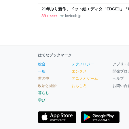
21年ぶり新作、ドット絵エディタ「EDGE1」「E
ついて作者に聞く【フォーカス】 - レバテックL
89 users
levtech.jp
はてなブックマーク
総合
テクノロジー
アプリ・
一般
エンタメ
開発ブロ
世の中
アニメとゲーム
ヘルプ
政治と経済
おもしろ
お問い合
暮らし
学び