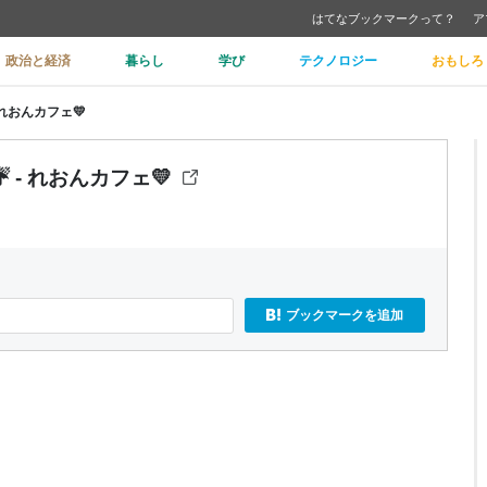
はてなブックマークって？
ア
政治と経済
暮らし
学び
テクノロジー
おもしろ
れおんカフェ💛
- れおんカフェ💛
ブックマークを追加