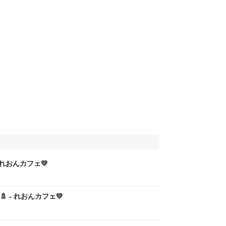
れおんカフェ💛
 - れおんカフェ💛