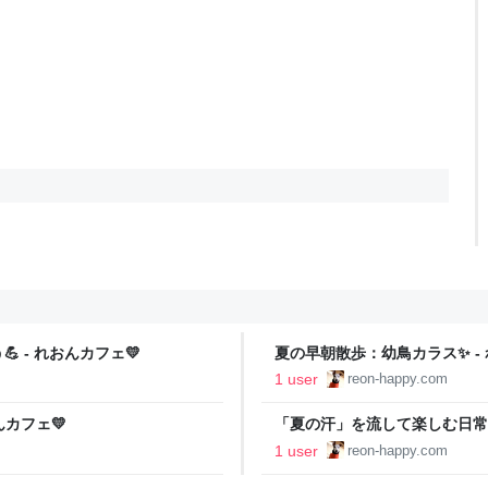
 - れおんカフェ💛
夏の早朝散歩：幼鳥カラス✨ - 
1 user
reon-happy.com
んカフェ💛
「夏の汗」を流して楽しむ日常🚿
1 user
reon-happy.com