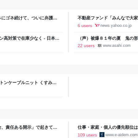
ネにゴネ続けて、ついに弁護士
不動産ファンド「みんなで大家
車轢いておいてなんでそんな強
い停止めぐり出資者約2500
6 users
news.yahoo.co.jp
（MBSニュース） - Yahoo!
高対策で在庫少なく - 日本経
（声）被爆８１年の夏 鬼の形
22 users
www.asahi.com
トンケーブルニット くすみブ
金、責任ある開示」で起きてい
仕事・家庭・個人の優先順位は
の自分に伝えたいこと - りっす
109 users
www.e-aidem.com