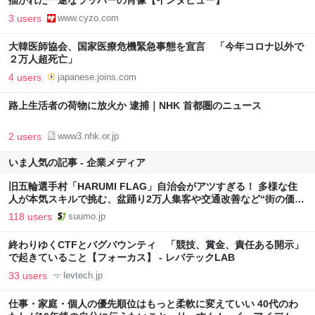
描かれた一途なラッパーの肖像【インタビュー】
3 users
www.cyzo.com
大韓医師協会、国家医療危機緊急事態を宣言 「今年コロナ以外で
２万人超死亡」
4 users
japanese.joins.com
路上生活者の荷物に放火か 逮捕｜NHK 首都圏のニュース
2 users
www3.nhk.or.jp
いま人気の記事 - 企業メディア
旧五輪選手村「HARUMI FLAG」自治会がアツすぎる！ 多様な住
人が本気スキルで挑む、盆踊り2万人集客や交通改善など“街の価値
向上”戦略 東京・中央区
118 users
suumo.jp
終わりゆくCTFとバグバウンティ 「競技、賞金、責任ある開示」
で起きていること【フォーカス】 - レバテックLAB
33 users
levtech.jp
仕事・家庭・個人の優先順位はもっと柔軟に変えていい 40代のわ