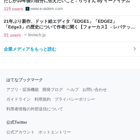
たしが10年後の自分に伝えたいこと - りっすん by イーアイデム
115 users
www.e-aidem.com
21年ぶり新作、ドット絵エディタ「EDGE1」「EDGE2」
「Edge3」の歴史について作者に聞く【フォーカス】 - レバテック
LAB
91 users
levtech.jp
企業メディアをもっと読む
はてなブックマーク
アプリ・拡張機能
開発ブログ
ヘルプ
お問い合わせ
ガイドライン
利用規約
プライバシーポリシー
利用者情報の外部送信について
公式Twitter
公式アカウント
ホットエントリー