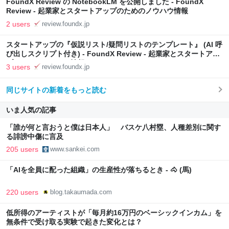
FoundX Review の NotebookLM を公開しました - FoundX
Review - 起業家とスタートアップのためのノウハウ情報
2 users
review.foundx.jp
スタートアップの『仮説リスト/疑問リストのテンプレート』 (AI 呼
び出しスクリプト付き) - FoundX Review - 起業家とスタートアッ
プのためのノウハウ情報
3 users
review.foundx.jp
同じサイトの新着をもっと読む
いま人気の記事
「誰が何と言おうと僕は日本人」 バスケ八村塁、人種差別に関す
る誹謗中傷に言及
205 users
www.sankei.com
「AIを全員に配った組織」の生産性が落ちるとき - 🐴 (馬)
220 users
blog.takaumada.com
低所得のアーティストが「毎月約16万円のベーシックインカム」を
無条件で受け取る実験で起きた変化とは？