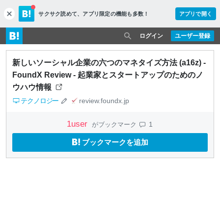
サクサク読めて、
アプリ限定の機能も多数！
アプリで開く
c
l
o
ログイン
ユーザー登録
s
e
新しいソーシャル企業の六つのマネタイズ方法 (a16z) -
FoundX Review - 起業家とスタートアップのためのノ
ウハウ情報
テクノロジー
review.foundx.jp
1
user
1
がブックマーク
ブックマークを追加