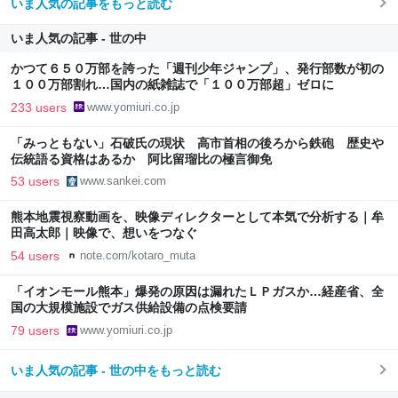
いま人気の記事をもっと読む
いま人気の記事 - 世の中
かつて６５０万部を誇った「週刊少年ジャンプ」、発行部数が初の
１００万部割れ…国内の紙雑誌で「１００万部超」ゼロに
233 users
www.yomiuri.co.jp
「みっともない」石破氏の現状 高市首相の後ろから鉄砲 歴史や
伝統語る資格はあるか 阿比留瑠比の極言御免
53 users
www.sankei.com
熊本地震視察動画を、映像ディレクターとして本気で分析する｜牟
田高太郎｜映像で、想いをつなぐ
54 users
note.com/kotaro_muta
「イオンモール熊本」爆発の原因は漏れたＬＰガスか…経産省、全
国の大規模施設でガス供給設備の点検要請
79 users
www.yomiuri.co.jp
いま人気の記事 - 世の中をもっと読む