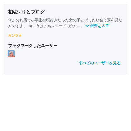
初恋 - りとブログ
何かのお店で小学生の頃好きだった女の子とばったり会う夢を見た
んですよ。 向こうはアルファードみたい...
概要を表示
145
y
y
e
e
ブックマークしたユーザー
ll
ll
o
o
w
w
すべてのユーザーを見る