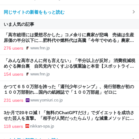
同じサイトの新着をもっと読む
いま人気の記事
「高市総理には愛想尽かした」コメ余りに農家が悲鳴 売値は生産
原価の半分以下に…肥料代や燃料代は高騰「今年でやめる」農家も
｜FNNプライムオンライン
276 users
www.fnn.jp
「みんな高市さんに何も言えない」「半分以上が反対」 消費税減税
めぐる舞台裏 自民党内でくすぶる慎重論と本音【スポットライ
ト】｜FNNプライムオンライン
154 users
www.fnn.jp
かつて６５０万部を誇った「週刊少年ジャンプ」、発行部数が初の
１００万部割れ…国内の紙雑誌で「１００万部超」ゼロに
231 users
www.yomiuri.co.jp
3か月で20キロ減！「無料のChatGPTだけ」でダイエットを成功さ
せた芸人を直撃。「相手が人間だったらムリ」な減量メソッドに驚
き | 日刊SPA!
118 users
nikkan-spa.jp