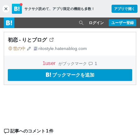
サクサク読めて、
アプリ限定の機能も多数！
アプリで開く
c
l
o
ログイン
ユーザー登録
s
e
初恋 - りとブログ
世の中
ritostyle.hatenablog.com
1
user
1
がブックマーク
ブックマークを追加
1
記事へのコメント
件