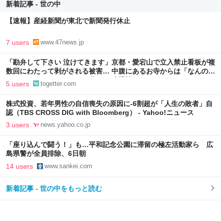
新着記事 - 世の中
【速報】産経新聞が東北で新聞発行休止
7 users
www.47news.jp
「勘弁して下さい 泣けてきます」京都・愛宕山で立入禁止看板が複
数回にわたって剥がされる被害… 中腹にあるお寺からは「なんのた
めになされているのかすら分からず 恐怖しかございません」
5 users
togetter.com
株式投資、若年男性の自信喪失の原因に-6割超が「人生の敗者」自
認（TBS CROSS DIG with Bloomberg） - Yahoo!ニュース
3 users
news.yahoo.co.jp
「座り込んで闘う！」も…平和記念公園に滞留の極左活動家ら 広
島県警が全員排除、6日朝
14 users
www.sankei.com
新着記事 - 世の中をもっと読む