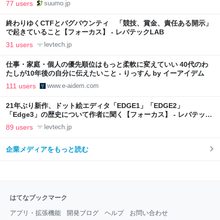
向上”戦略 東京・中央区
77 users
suumo.jp
終わりゆくCTFとバグバウンティ 「競技、賞金、責任ある開示」
で起きていること【フォーカス】 - レバテックLAB
31 users
levtech.jp
仕事・家庭・個人の優先順位はもっと柔軟に変えていい 40代のわ
たしが10年後の自分に伝えたいこと - りっすん by イーアイデム
111 users
www.e-aidem.com
21年ぶり新作、ドット絵エディタ「EDGE1」「EDGE2」
「Edge3」の歴史について作者に聞く【フォーカス】 - レバテック
LAB
89 users
levtech.jp
企業メディアをもっと読む
はてなブックマーク
アプリ・拡張機能
開発ブログ
ヘルプ
お問い合わせ