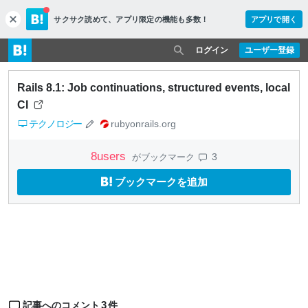
サクサク読めて、
アプリ限定の機能も多数！
アプリで開く
c
l
o
ログイン
ユーザー登録
s
e
Rails 8.1: Job continuations, structured events, local
CI
テクノロジー
rubyonrails.org
8
users
3
がブックマーク
ブックマークを追加
3
記事へのコメント
件