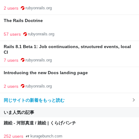
2 users
rubyonrails.org
The Rails Doctrine
57 users
rubyonrails.org
Rails 8.1 Beta 1: Job continuations, structured events, local
CI
7 users
rubyonrails.org
Introducing the new Docs landing page
2 users
rubyonrails.org
同じサイトの新着をもっと読む
いま人気の記事
踏絵 - 河部真道 / 踏絵 | くらげバンチ
252 users
kuragebunch.com