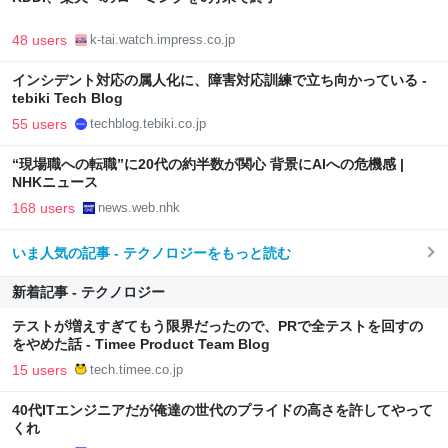
48 users
k-tai.watch.impress.co.jp
インシデント対応の属人化に、障害対応訓練で立ち向かっている -
tebiki Tech Blog
55 users
techblog.tebiki.co.jp
“現場職への転職”に20代の約半数が関心 背景にAIへの危機感 |
NHKニュース
168 users
news.web.nhk
いま人気の記事 - テクノロジーをもっと読む
新着記事 - テクノロジー
テストが増えすぎてもう限界だったので、PRで全テストを回すの
をやめた話 - Timee Product Team Blog
15 users
tech.timee.co.jp
40代ITエンジニアだが俺達の世代のプライドの高さを許してやって
くれ