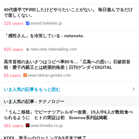
40代後半でFIREしたけどやりたいことがない。 毎日遊んでるだけ
で楽しくない..
225 users
anond.hatelabo.jp
「感性さん」を冷笑している - netenete.
425 users
nete-nete.hatenablog.com
高市首相のあいさつはコピペ率85％…「広島への思い」石破前首
相・愛子内親王とは絶望的格差｜日刊ゲンダイDIGITAL
93 users
www.nikkan-gendai.com
いま人気の記事をもっと読む
いま人気の記事 - テクノロジー
「うんこ移植」でピーナツアレルギー改善、15人中6人が数粒食べ
られるように ヒトの実証は初 Science系列誌掲載
361 users
www.itmedia.co.jp
KDDI、楽天へのローミングを9月末で終了