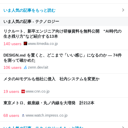
いま人気の記事をもっと読む
いま人気の記事 - テクノロジー
リクルート、新卒エンジニア向け研修資料を無料公開 “AI時代の
生き残り方”など紹介する13本
140 users
www.itmedia.co.jp
DESIGN.md を置くと、どこまで「いい感じ」になるのか — 74件
を測って確かめた
106 users
zenn.dev/ait
メタのAIモデルも他社に侵入 社内システムを変更か
19 users
www.cnn.co.jp
東京メトロ、銀座線・丸ノ内線を大増発 計212本
68 users
www.watch.impress.co.jp