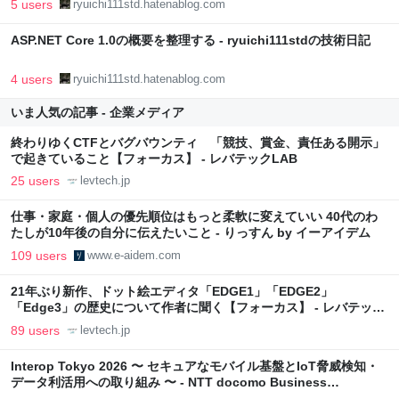
5 users
ryuichi111std.hatenablog.com
ASP.NET Core 1.0の概要を整理する - ryuichi111stdの技術日記
4 users
ryuichi111std.hatenablog.com
いま人気の記事 - 企業メディア
終わりゆくCTFとバグバウンティ 「競技、賞金、責任ある開示」
で起きていること【フォーカス】 - レバテックLAB
25 users
levtech.jp
仕事・家庭・個人の優先順位はもっと柔軟に変えていい 40代のわ
たしが10年後の自分に伝えたいこと - りっすん by イーアイデム
109 users
www.e-aidem.com
21年ぶり新作、ドット絵エディタ「EDGE1」「EDGE2」
「Edge3」の歴史について作者に聞く【フォーカス】 - レバテック
LAB
89 users
levtech.jp
Interop Tokyo 2026 〜 セキュアなモバイル基盤とIoT脅威検知・
データ利活用への取り組み 〜 - NTT docomo Business
Engineers' Blog