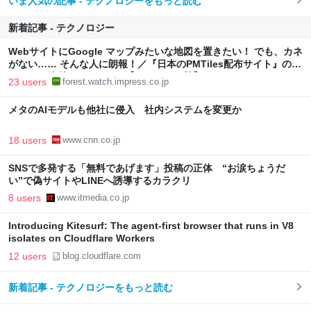
いま人気の記事 - テクノロジーをもっと読む
新着記事 - テクノロジー
WebサイトにGoogle マップみたいな地図を置きたい！ でも、カネ
がない…… そんな人に朗報！／『日本のPMTiles配布サイト』のデ
ータなら簡単にできるかも【やじうまの杜】
23 users
forest.watch.impress.co.jp
メタのAIモデルも他社に侵入 社内システムを変更か
18 users
www.cnn.co.jp
SNSで多発する「無料であげます」投稿の正体 “お涙ちょうだ
い”で偽サイトやLINEへ誘導するカラクリ
8 users
www.itmedia.co.jp
Introducing Kitesurf: The agent-first browser that runs in V8
isolates on Cloudflare Workers
12 users
blog.cloudflare.com
新着記事 - テクノロジーをもっと読む