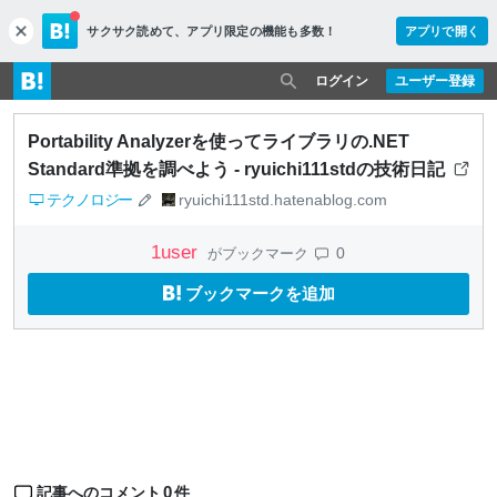
サクサク読めて、
アプリ限定の機能も多数！
アプリで開く
c
l
o
ログイン
ユーザー登録
s
e
Portability Analyzerを使ってライブラリの.NET
Standard準拠を調べよう - ryuichi111stdの技術日記
テクノロジー
ryuichi111std.hatenablog.com
1
user
0
がブックマーク
ブックマークを追加
0
記事へのコメント
件