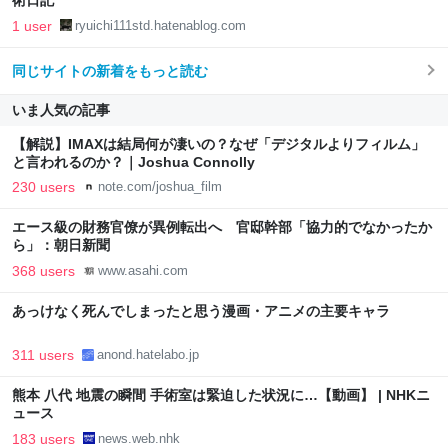
術日記
1 user
ryuichi111std.hatenablog.com
同じサイトの新着をもっと読む
いま人気の記事
【解説】IMAXは結局何が凄いの？なぜ「デジタルよりフィルム」
と言われるのか？｜Joshua Connolly
230 users
note.com/joshua_film
エース級の財務官僚が異例転出へ 官邸幹部「協力的でなかったか
ら」：朝日新聞
368 users
www.asahi.com
あっけなく死んでしまったと思う漫画・アニメの主要キャラ
311 users
anond.hatelabo.jp
熊本 八代 地震の瞬間 手術室は緊迫した状況に…【動画】 | NHKニ
ュース
183 users
news.web.nhk