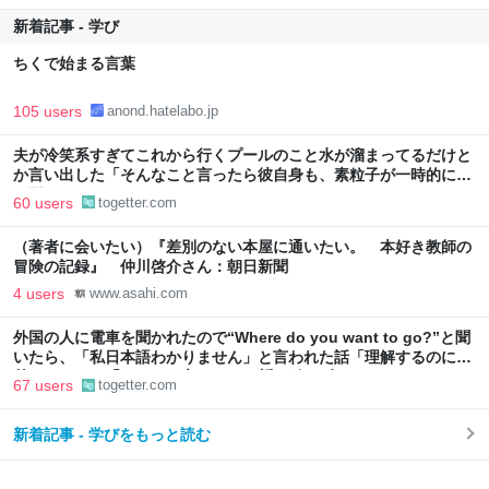
新着記事 - 学び
ちくで始まる言葉
105 users
anond.hatelabo.jp
夫が冷笑系すぎてこれから行くプールのこと水が溜まってるだけと
か言い出した「そんなこと言ったら彼自身も、素粒子が一時的に人
の形にまとまってるだけじゃん」
60 users
togetter.com
（著者に会いたい）『差別のない本屋に通いたい。 本好き教師の
冒険の記録』 仲川啓介さん：朝日新聞
4 users
www.asahi.com
外国の人に電車を聞かれたので“Where do you want to go?”と聞
いたら、「私日本語わかりません」と言われた話「理解するのに数
秒かかった」「こんなの言われたら暫く引きずるわ」
67 users
togetter.com
新着記事 - 学びをもっと読む