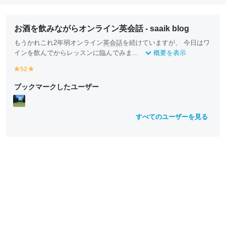
お酒を飲みながらオンライン英会話 - saaik blog
もうかれこれ2年弱オンライン
英会話
を続けていますが、 今日はワ
インを飲んでからレッスンに臨んでみま...
概要を表示
52
y
y
e
e
ブックマークしたユーザー
ll
ll
o
o
w
w
すべてのユーザーを見る