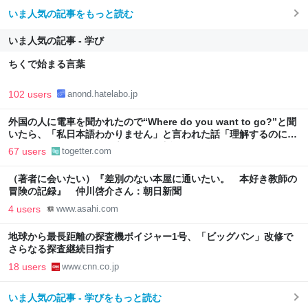
いま人気の記事をもっと読む
いま人気の記事 - 学び
ちくで始まる言葉
102 users
anond.hatelabo.jp
外国の人に電車を聞かれたので“Where do you want to go?”と聞
いたら、「私日本語わかりません」と言われた話「理解するのに数
秒かかった」「こんなの言われたら暫く引きずるわ」
67 users
togetter.com
（著者に会いたい）『差別のない本屋に通いたい。 本好き教師の
冒険の記録』 仲川啓介さん：朝日新聞
4 users
www.asahi.com
地球から最長距離の探査機ボイジャー1号、「ビッグバン」改修で
さらなる探査継続目指す
18 users
www.cnn.co.jp
いま人気の記事 - 学びをもっと読む