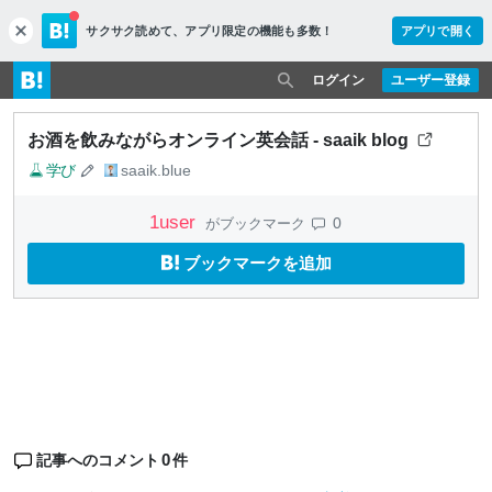
サクサク読めて、
アプリ限定の機能も多数！
アプリで開く
c
l
o
ログイン
ユーザー登録
s
e
お酒を飲みながらオンライン英会話 - saaik blog
学び
saaik.blue
1
user
0
がブックマーク
ブックマークを追加
0
記事へのコメント
件