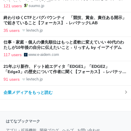
向上”戦略 東京・中央区
121 users
suumo.jp
終わりゆくCTFとバグバウンティ 「競技、賞金、責任ある開示」
で起きていること【フォーカス】 - レバテックLAB
35 users
levtech.jp
仕事・家庭・個人の優先順位はもっと柔軟に変えていい 40代のわ
たしが10年後の自分に伝えたいこと - りっすん by イーアイデム
117 users
www.e-aidem.com
21年ぶり新作、ドット絵エディタ「EDGE1」「EDGE2」
「Edge3」の歴史について作者に聞く【フォーカス】 - レバテック
LAB
91 users
levtech.jp
企業メディアをもっと読む
はてなブックマーク
アプリ・拡張機能
開発ブログ
ヘルプ
お問い合わせ