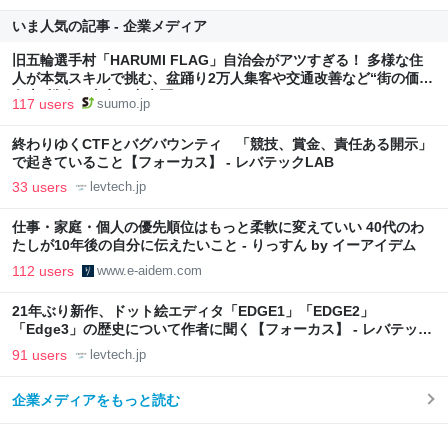
いま人気の記事 - 企業メディア
旧五輪選手村「HARUMI FLAG」自治会がアツすぎる！ 多様な住
人が本気スキルで挑む、盆踊り2万人集客や交通改善など“街の価値
向上”戦略 東京・中央区
117 users
suumo.jp
終わりゆくCTFとバグバウンティ 「競技、賞金、責任ある開示」
で起きていること【フォーカス】 - レバテックLAB
33 users
levtech.jp
仕事・家庭・個人の優先順位はもっと柔軟に変えていい 40代のわ
たしが10年後の自分に伝えたいこと - りっすん by イーアイデム
112 users
www.e-aidem.com
21年ぶり新作、ドット絵エディタ「EDGE1」「EDGE2」
「Edge3」の歴史について作者に聞く【フォーカス】 - レバテック
LAB
91 users
levtech.jp
企業メディアをもっと読む