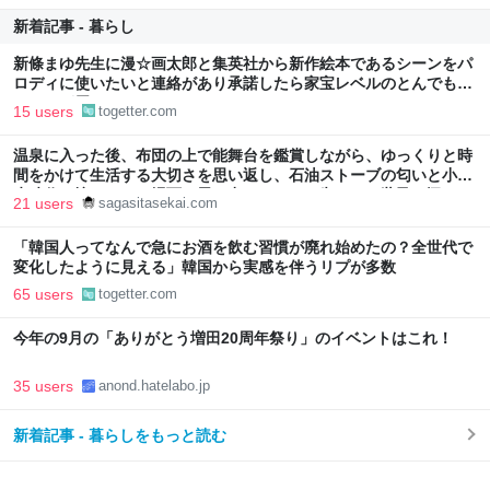
新着記事 - 暮らし
新條まゆ先生に漫☆画太郎と集英社から新作絵本であるシーンをパ
ロディに使いたいと連絡があり承諾したら家宝レベルのとんでもな
いものが届いた
15 users
togetter.com
温泉に入った後、布団の上で能舞台を鑑賞しながら、ゆっくりと時
間をかけて生活する大切さを思い返し、石油ストーブの匂いと小学
生時代の懐かしい一場面を思い出したこと - 失われた世界を探して
21 users
sagasitasekai.com
「韓国人ってなんで急にお酒を飲む習慣が廃れ始めたの？全世代で
変化したように見える」韓国から実感を伴うリプが多数
65 users
togetter.com
今年の9月の「ありがとう増田20周年祭り」のイベントはこれ！
35 users
anond.hatelabo.jp
新着記事 - 暮らしをもっと読む