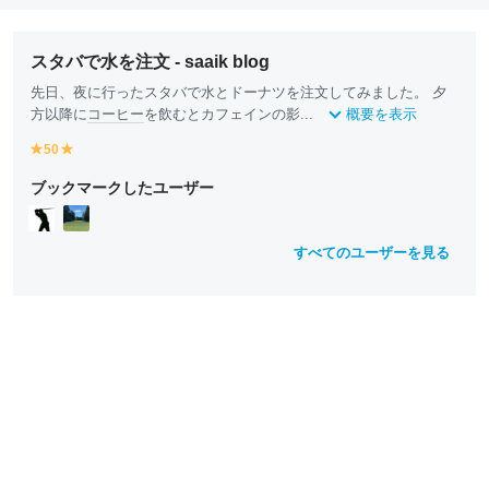
スタバで水を注文 - saaik blog
先日、夜に行ったスタバで水とドーナツを注文してみました。 夕
方以降に
コーヒー
を飲むとカフェインの影...
概要を表示
50
y
y
e
e
ブックマークしたユーザー
ll
ll
o
o
w
w
すべてのユーザーを見る