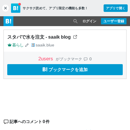
サクサク読めて、
アプリ限定の機能も多数！
アプリで開く
c
l
o
ログイン
ユーザー登録
s
e
スタバで水を注文 - saaik blog
暮らし
saaik.blue
2
users
0
がブックマーク
ブックマークを追加
0
記事へのコメント
件