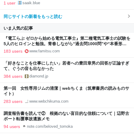
1 user
saaik.blue
同じサイトの新着をもっと読む
いま人気の記事
『電工らぶ ゼロから始める電気工事士』第二種電気工事士の試験を
5人のヒロインと勉強。青春しながら“過去問1000問”や“本番形式
CBT模擬試験”で本格的に学べるノベルゲーム | ゲーム・エンタメ
183 users
www.famitsu.com
最新情報のファミ通.com
「好きなことを仕事にしたい」若者への豊田章男の回答が正論すぎ
て、ぐうの音も出なかった
384 users
diamond.jp
第一回 女性専用ジムの清潔｜webちくま（筑摩書房の読みものサ
イト）
283 users
www.webchikuma.com
調査報告書を読んで② 根拠のない盲目的な信頼について｜辺野古
ボート転覆事故遺族メモ
94 users
note.com/beloved_tomoka