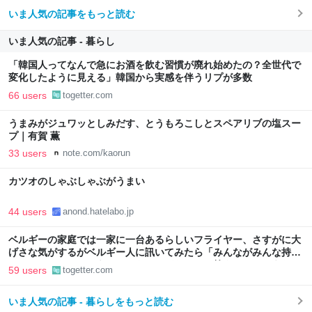
いま人気の記事をもっと読む
いま人気の記事 - 暮らし
「韓国人ってなんで急にお酒を飲む習慣が廃れ始めたの？全世代で
変化したように見える」韓国から実感を伴うリプが多数
66 users
togetter.com
うまみがジュワッとしみだす、とうもろこしとスペアリブの塩スー
プ｜有賀 薫
33 users
note.com/kaorun
カツオのしゃぶしゃぶがうまい
44 users
anond.hatelabo.jp
ベルギーの家庭では一家に一台あるらしいフライヤー、さすがに大
げさな気がするがベルギー人に訊いてみたら「みんながみんな持っ
てるわけやないで。うちにはあるけどな」とか答えるんだろうな
59 users
togetter.com
いま人気の記事 - 暮らしをもっと読む