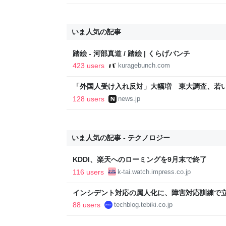
いま人気の記事
踏絵 - 河部真道 / 踏絵 | くらげバンチ
423 users
kuragebunch.com
「外国人受け入れ反対」大幅増 東大調査、若い世代
128 users
news.jp
いま人気の記事 - テクノロジー
KDDI、楽天へのローミングを9月末で終了
116 users
k-tai.watch.impress.co.jp
インシデント対応の属人化に、障害対応訓練で立ち向かっ
Blog
88 users
techblog.tebiki.co.jp