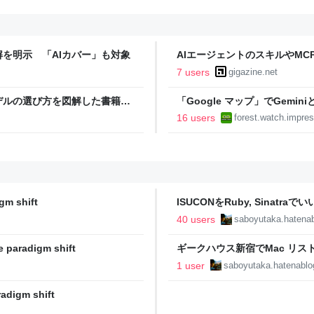
を明示 「AIカバー」も対象
AIエージェントのスキルやMCPサ
Googleが参加、OpenAI・Mi
7 users
gigazine.net
モデルの選び方を図解した書籍が
「Google マップ」でGem
日本語で図解した『Claude 5
始／自然な会話形式で複雑な条
16 users
forest.watch.impres
】
拡大
m shift
ISUCONをRuby, Sinatraで
40 users
saboyutaka.hatena
paradigm shift
ギークハウス新宿でMac リストア
した - The paradigm shift
1 user
saboyutaka.hatenabl
igm shift