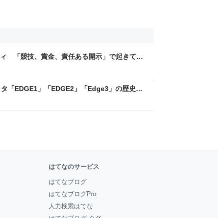
ティ 「競技、賞金、責任ある開示」で起きてい
ックLAB
「EDGE1」「EDGE2」「Edge3」の歴史に
 - レバテックLAB
はてなのサービス
はてなブログ
はてなブログPro
人力検索はてな