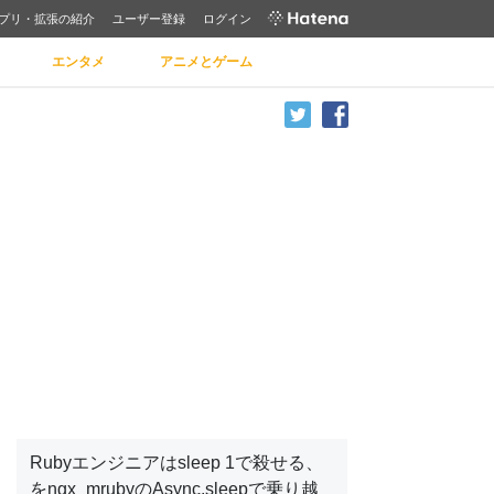
プリ・拡張の紹介
ユーザー登録
ログイン
エンタメ
アニメとゲーム
Rubyエンジニアはsleep 1で殺せる、
をngx_mrubyのAsync.sleepで乗り越