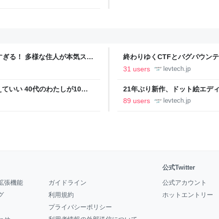
ツすぎる！ 多様な住人が本気スキ
終わりゆくCTFとバグバウン
の価値向上”戦略 東京・中央
ること【フォーカス】 - レバテ
31 users
levtech.jp
いい 40代のわたしが10年
21年ぶり新作、ドット絵エディタ
イデム
ついて作者に聞く【フォーカス】
89 users
levtech.jp
公式Twitter
拡張機能
ガイドライン
公式アカウント
グ
利用規約
ホットエントリー
プライバシーポリシー