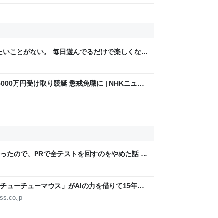
りたいことがない。 毎日遊んでるだけで楽しくな
00万円受け取り競艇 懲戒免職に | NHKニュー
ったので、PRで全テストを回すのをやめた話 -
チューチューマウス」がAIの力を借りて15年ぶ
s 10/11、「Chrome」も走り回る。復活記念で
ss.co.jp