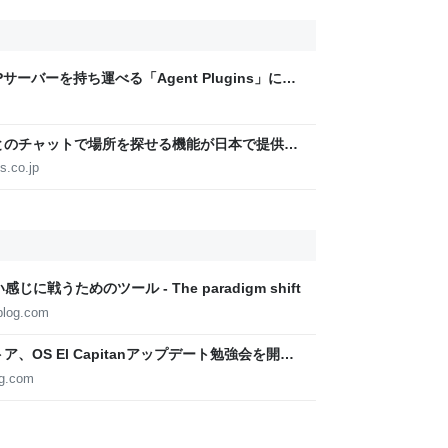
ーバーを持ち運べる「Agent Plugins」に
crosoft・Amazonなどと共同推進
iniとのチャットで場所を探せる機能が日本で提供開
件の場所を探せる［マップに相談］の対象国が
s.co.jp
いい感じに戦うためのツール - The paradigm shift
blog.com
、OS El Capitanアップデート勉強会を開催
og.com