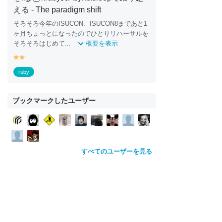
える - The paradigm shift
そろそろ今年のISUCON、ISUCON8まであと1
ヶ月ちょっとになったのでひとりリハーサルを
そろそろはじめて...
概要を表示
y
y
e
e
ruby
ll
ll
o
o
w
w
ブックマークしたユーザー
すべてのユーザーを見る