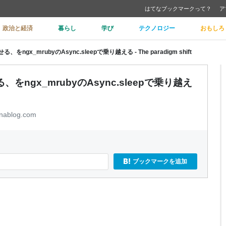
はてなブックマークって？
ア
政治と経済
暮らし
学び
テクノロジー
おもしろ
をngx_mrubyのAsync.sleepで乗り越える - The paradigm shift
、をngx_mrubyのAsync.sleepで乗り越え
enablog.com
ブックマークを追加