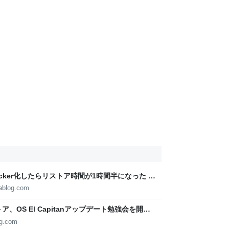
cker化したらリストア時間が1時間半になった -
ablog.com
、OS El Capitanアップデート勉強会を開催
og.com