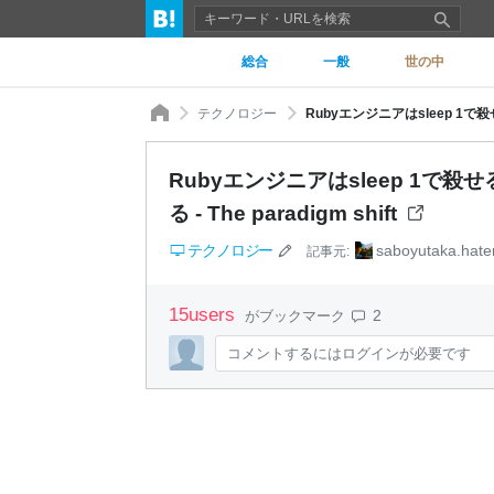
総合
一般
世の中
テクノロジー
Rubyエンジニアはsleep 1で殺せる、
Rubyエンジニアはsleep 1で殺せる
る - The paradigm shift
テクノロジー
saboyutaka.hat
記事元:
15
users
2
がブックマーク
コメントするにはログインが必要です