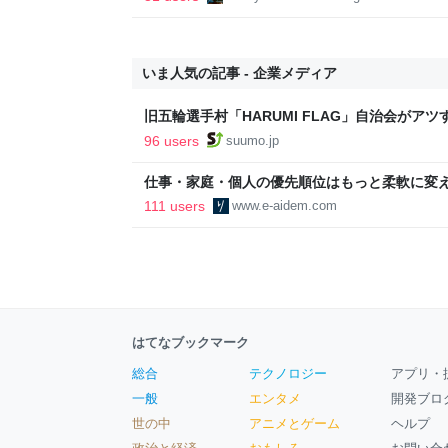
いま人気の記事 - 企業メディア
旧五輪選手村「HARUMI FLAG」自治会がア
ルで挑む、盆踊り2万人集客や交通改善など“街
96 users
suumo.jp
区
仕事・家庭・個人の優先順位はもっと柔軟に変えて
後の自分に伝えたいこと - りっすん by イーア
111 users
www.e-aidem.com
はてなブックマーク
総合
テクノロジー
アプリ・
一般
エンタメ
開発ブロ
世の中
アニメとゲーム
ヘルプ