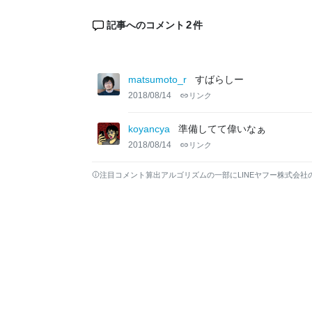
2
記事へのコメント
件
matsumoto_r
すばらしー
2018/08/14
リンク
koyancya
準備してて偉いなぁ
2018/08/14
リンク
注目コメント算出アルゴリズムの一部にLINEヤフー株式会社