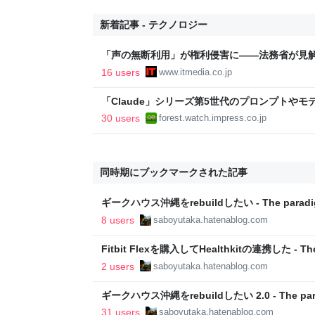
新着記事 - テクノロジー
「声の無断利用」が権利侵害に――法務省が見解
16 users
www.itmedia.co.jp
「Claude」シリーズ第5世代のプロンプトや
無償公開／Anthropicの公式ドキュメント2本を
30 users
forest.watch.impress.co.jp
世代 マスターガイド』【Book Watch/ニュース
同時期にブックマークされた記事
ギークハウス沖縄をrebuildしたい - The paradig
8 users
saboyutaka.hatenablog.com
Fitbit Flexを購入してHealthkitの連携した - The 
2 users
saboyutaka.hatenablog.com
ギークハウス沖縄をrebuildしたい 2.0 - The parad
31 users
saboyutaka.hatenablog.com