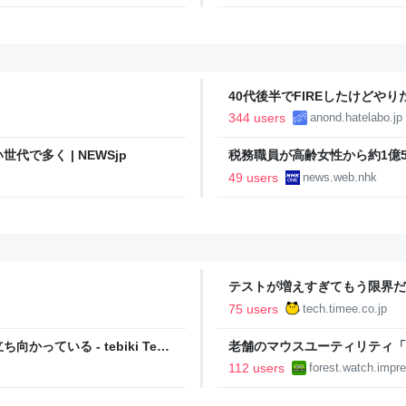
40代後半でFIREしたけどや
い..
344 users
anond.hatelabo.jp
で多く | NEWSjp
税務職員が高齢女性から約1億50
ス
49 users
news.web.nhk
テストが増えすぎてもう限界だ
Timee Product Team Blog
75 users
tech.timee.co.jp
ている - tebiki Tech
老舗のマウスユーティリティ「
りに復活／64bit化、Window
112 users
forest.watch.impre
2026年末まで500円