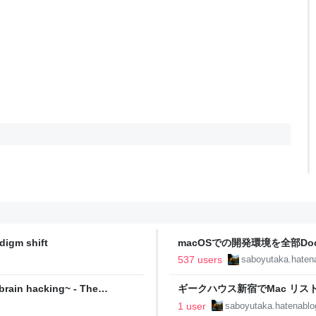
gm shift
macOSでの開発環境を全部Do
The paradigm shift
537 users
saboyutaka.haten
n hacking~ - The
ギークハウス新宿でMac リストア
した - The paradigm shift
1 user
saboyutaka.hatenabl