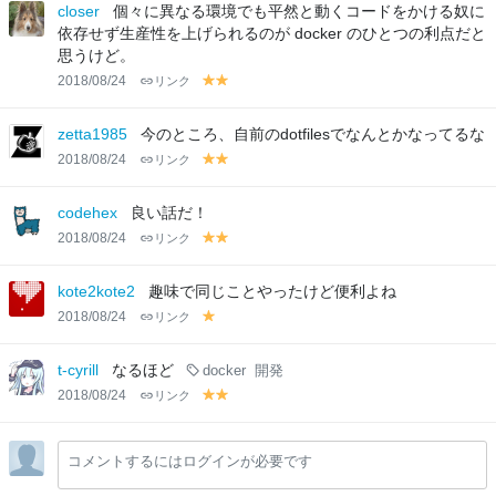
lo
lo
lo
closer
個々に異なる環境でも平然と動くコードをかける奴に
w
w
w
依存せず生産性を上げられるのが docker のひとつの利点だと
思うけど。
2018/08/24
リンク
y
y
el
el
lo
lo
zetta1985
今のところ、自前のdotfilesでなんとかなってるな
w
w
2018/08/24
リンク
y
y
el
el
lo
lo
codehex
良い話だ！
w
w
2018/08/24
リンク
y
y
el
el
lo
lo
kote2kote2
趣味で同じことやったけど便利よね
w
w
2018/08/24
リンク
y
el
lo
t-cyrill
なるほど
docker
開発
w
2018/08/24
リンク
y
y
el
el
lo
lo
コメントするにはログインが必要です
w
w