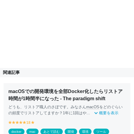
関連記事
macOSでの開発環境を全部Docker化したらリストア
時間が1時間半になった - The paradigm shift
どうも、リストア職人のさぼです。みなさん
macOS
をどのぐらい
の頻度でリストアしてますか？1年に1回はや...
概要を表示
y
y
y
y
18
y
y
e
e
e
e
e
e
docker
mac
あとで読む
開発
環境
ツール