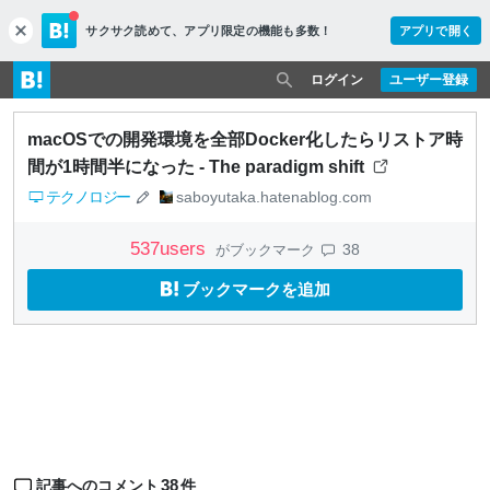
サクサク読めて、
アプリ限定の機能も多数！
アプリで開く
c
l
o
ログイン
ユーザー登録
s
e
macOSでの開発環境を全部Docker化したらリストア時
間が1時間半になった - The paradigm shift
テクノロジー
saboyutaka.hatenablog.com
537
users
38
がブックマーク
ブックマークを追加
38
記事へのコメント
件