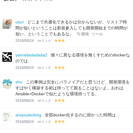
uturi
どこまで共通化できるかは分からないが、リストア時
間が短いということは新規参入しても開発開始までの時間が
短い、ということでもあるな。
開発
ツール
2018/08/24
リンク
y
y
y
el
el
el
lo
lo
lo
yamadadadada2
個々に異なる環境を無くすためのdockerな
w
w
w
のでは
2018/08/24
リンク
y
y
y
el
el
el
lo
lo
lo
sho
この事例は完全にパラノイアだと思うけど、開発環境を
w
w
w
すばやく構築する術は持ってて困ることはないよ。おれは
Ansible+Dockerで似たような環境持ってる。
2018/08/24
リンク
y
y
y
el
el
el
lo
lo
lo
areyoukicking
全部docker化するのに掛かった時間は....
w
w
w
2018/08/24
リンク
y
y
y
el
el
el