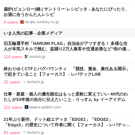
扁炉(ピェンロー)鍋 | サントリー レシピッタ - あなたにぴったり、
お酒に合うかんたんレシピ
4 users
recipe.suntory.co.jp
いま人気の記事 - 企業メディア
旧五輪選手村「HARUMI FLAG」自治会がアツすぎる！ 多様な住
人が本気スキルで挑む、盆踊り2万人集客や交通改善など“街の価値
向上”戦略 東京・中央区
114 users
suumo.jp
終わりゆくCTFとバグバウンティ 「競技、賞金、責任ある開示」
で起きていること【フォーカス】 - レバテックLAB
32 users
levtech.jp
仕事・家庭・個人の優先順位はもっと柔軟に変えていい 40代のわ
たしが10年後の自分に伝えたいこと - りっすん by イーアイデム
112 users
www.e-aidem.com
21年ぶり新作、ドット絵エディタ「EDGE1」「EDGE2」
「Edge3」の歴史について作者に聞く【フォーカス】 - レバテック
LAB
91 users
levtech.jp