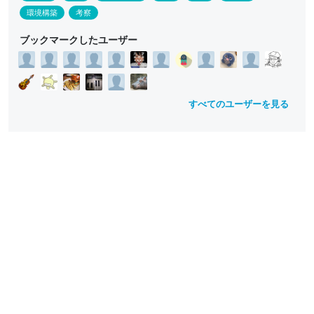
ll
ll
ll
ll
ll
ll
o
o
o
o
o
o
環境構築
考察
w
w
w
w
w
w
ブックマークしたユーザー
すべてのユーザーを見る