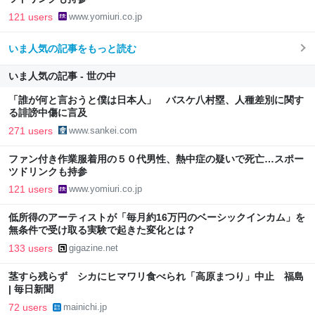
121 users
www.yomiuri.co.jp
いま人気の記事をもっと読む
いま人気の記事 - 世の中
「誰が何と言おうと僕は日本人」 バスケ八村塁、人種差別に関す
る誹謗中傷に言及
271 users
www.sankei.com
ファン付き作業服着用の５０代男性、熱中症の疑いで死亡…スポー
ツドリンクも持参
121 users
www.yomiuri.co.jp
低所得のアーティストが「毎月約16万円のベーシックインカム」を
無条件で受け取る実験で起きた変化とは？
133 users
gigazine.net
茎すら残らず シカにヒマワリ食べられ「高原まつり」中止 福島
| 毎日新聞
72 users
mainichi.jp