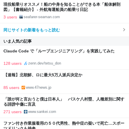
現役船乗りオススメ！船の中身を知ることができる本「船体解剖
図」【書籍紹介】 - 外航海運船員の船乗り日記
3 users
seafarer-seaman.com
同じサイトの新着をもっと読む
いま人気の記事
Claude Code で「ループエンジニアリング」を実践してみた
128 users
zenn.dev/tetsu_don
【速報】北朝鮮、ロに最大5万人派兵決定か
85 users
www.47news.jp
「誰が何と言おうと僕は日本人」 バスケ八村塁、人種差別に関す
る誹謗中傷に言及
271 users
www.sankei.com
ファン付き作業服着用の５０代男性、熱中症の疑いで死亡…スポー
ツドリンクも持参