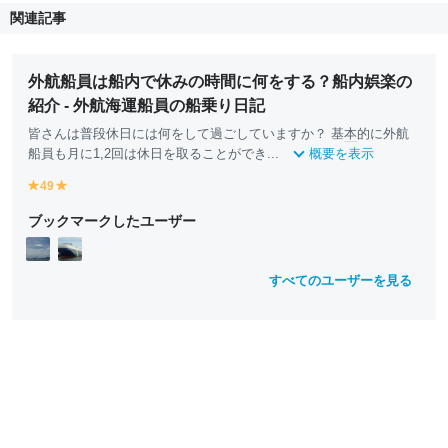
関連記事
外航船員は船内で休みの時間に何をする？船内娯楽の
紹介 - 外航海運船員の船乗り日記
皆さんは普段休日には何をして過ごしていますか？ 基
本
的に外航
船員も月に1,2回は休日を取ることができ...
概要を表示
49
y
y
e
e
ブックマークしたユーザー
ll
ll
o
o
w
w
すべてのユーザーを見る