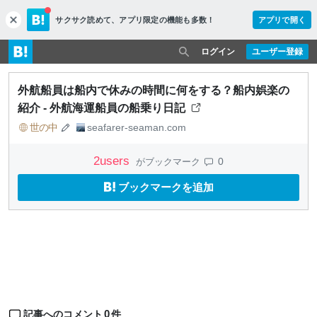
サクサク読めて、
アプリ限定の機能も多数！
アプリで開く
c
l
o
ログイン
ユーザー登録
s
e
外航船員は船内で休みの時間に何をする？船内娯楽の
紹介 - 外航海運船員の船乗り日記
世の中
seafarer-seaman.com
2
users
0
がブックマーク
ブックマークを追加
0
記事へのコメント
件