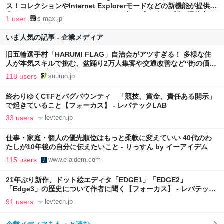
ス！コレクションやInternet Explorerモードなどの新機能が提供予
定。ChromiumベースのWindows 10向けプレビュー版は配信中
1 user
s-max.jp
いま人気の記事 - 企業メディア
旧五輪選手村「HARUMI FLAG」自治会がアツすぎる！ 多様な住
人が本気スキルで挑む、盆踊り2万人集客や交通改善など“街の価値
向上”戦略 東京・中央区
118 users
suumo.jp
終わりゆくCTFとバグバウンティ 「競技、賞金、責任ある開示」
で起きていること【フォーカス】 - レバテックLAB
33 users
levtech.jp
仕事・家庭・個人の優先順位はもっと柔軟に変えていい 40代のわ
たしが10年後の自分に伝えたいこと - りっすん by イーアイデム
115 users
www.e-aidem.com
21年ぶり新作、ドット絵エディタ「EDGE1」「EDGE2」
「Edge3」の歴史について作者に聞く【フォーカス】 - レバテック
LAB
91 users
levtech.jp