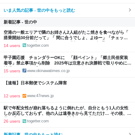
いま人気の記事 - 世の中をもっと読む
新着記事 - 世の中
空港の一般エリアで隣のお姉さん2人組がたこ焼きを食べながら「
搭乗開始30分前だって」「 間に合うでしょ、よゆー」「チェック
インしてるし、助けてくれるよ」と話していた→無理です
14 users
togetter.com
甲子園応援 チョンダラーOKに 「顔ペイント」「郷土民俗変装
着等」禁止事項から削除 2025年は注意され決勝戦で取りやめに |
沖縄タイムス＋プラス
15 users
www.okinawatimes.co.jp
【速報】日本郵便でシステム障害
12 users
www.47news.jp
駅で年配女性が崩れ落ちるように倒れたが、自分ともう1人の女性
しか反応しておらず、他の人は遠巻きから見てただけ… その後、駅
員を呼びに行ったら、ダルそうに対応され、辛くなった
26 users
togetter.com
新着記事 - 世の中をもっと読む