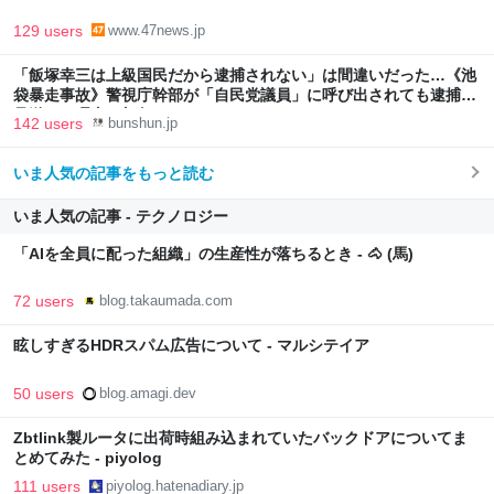
129 users
www.47news.jp
「飯塚幸三は上級国民だから逮捕されない」は間違いだった…《池
袋暴走事故》警視庁幹部が「自民党議員」に呼び出されても逮捕を
見送った理由 | 文春オンライン
142 users
bunshun.jp
いま人気の記事をもっと読む
いま人気の記事 - テクノロジー
「AIを全員に配った組織」の生産性が落ちるとき - 🐴 (馬)
72 users
blog.takaumada.com
眩しすぎるHDRスパム広告について - マルシテイア
50 users
blog.amagi.dev
Zbtlink製ルータに出荷時組み込まれていたバックドアについてま
とめてみた - piyolog
111 users
piyolog.hatenadiary.jp