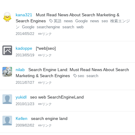
kana321
Must Read News About Search Marketing &
Search Engines
英語
news
Google
news
seo
検索エンジ
ン
Google
searchengine
search
web
2014/05/22
リンク
kadoppe
[*web[seo]
2013/05/19
リンク
nilab
Search Engine Land: Must Read News About Search
Marketing & Search Engines
seo
search
2011/07/27
リンク
yukidl
seo web SearchEngineLand
2010/11/23
リンク
Kellen
search engine land
2009/02/02
リンク