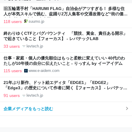
旧五輪選手村「HARUMI FLAG」自治会がアツすぎる！ 多様な住
人が本気スキルで挑む、盆踊り2万人集客や交通改善など“街の価値
向上”戦略 東京・中央区
118 users
suumo.jp
終わりゆくCTFとバグバウンティ 「競技、賞金、責任ある開示」
で起きていること【フォーカス】 - レバテックLAB
33 users
levtech.jp
仕事・家庭・個人の優先順位はもっと柔軟に変えていい 40代のわ
たしが10年後の自分に伝えたいこと - りっすん by イーアイデム
115 users
www.e-aidem.com
21年ぶり新作、ドット絵エディタ「EDGE1」「EDGE2」
「Edge3」の歴史について作者に聞く【フォーカス】 - レバテック
LAB
91 users
levtech.jp
企業メディアをもっと読む