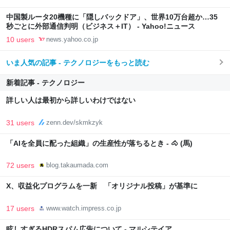
中国製ルータ20機種に「隠しバックドア」、世界10万台超か…35
秒ごとに外部通信判明（ビジネス＋IT） - Yahoo!ニュース
10 users
news.yahoo.co.jp
いま人気の記事 - テクノロジーをもっと読む
新着記事 - テクノロジー
詳しい人は最初から詳しいわけではない
31 users
zenn.dev/skmkzyk
「AIを全員に配った組織」の生産性が落ちるとき - 🐴 (馬)
72 users
blog.takaumada.com
X、収益化プログラムを一新 「オリジナル投稿」が基準に
17 users
www.watch.impress.co.jp
眩しすぎるHDRスパム広告について - マルシテイア