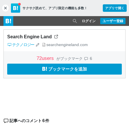
サクサク読めて、
アプリ限定の機能も多数！
アプリで開く
c
l
o
ログイン
ユーザー登録
s
e
Search Engine Land
テクノロジー
searchengineland.com
72
users
6
がブックマーク
ブックマークを追加
6
記事へのコメント
件