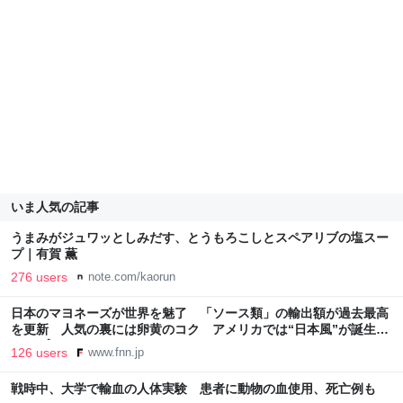
いま人気の記事
うまみがジュワッとしみだす、とうもろこしとスペアリブの塩スー
プ｜有賀 薫
276 users
note.com/kaorun
日本のマヨネーズが世界を魅了 「ソース類」の輸出額が過去最高
を更新 人気の裏には卵黄のコク アメリカでは“日本風”が誕生｜
FNNプライムオンライン
126 users
www.fnn.jp
戦時中、大学で輸血の人体実験 患者に動物の血使用、死亡例も